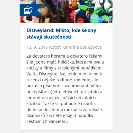
Disneyland: Místo, kde se sny
stávají skutečností
13. 9. 2016 Autor: Karolína Soukupová
Za devatero horami a devatero řekami
žila jedna malá holčička, která milovala
knížky a filmy s kreslenými pohádkami
Walta Disneyho. Ne, tohle není úvod k
recenzi nějaké rodinné komedie, ale
pokus o písemné zaznamenání mého
nejlepšího výletu letošních prázdnin a
jednoho z nejúžasnějších životních
zážitků. Takže se pohodlně usaďte,
dejte se do čtení a možná si za několik
okamžiků začnete googlit nabídky
cestovních kanceláří.