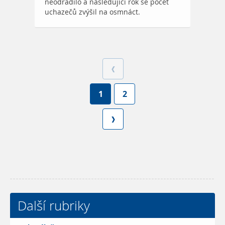
neodradilo a následující rok se počet
uchazečů zvýšil na osmnáct.
1
2
Další rubriky