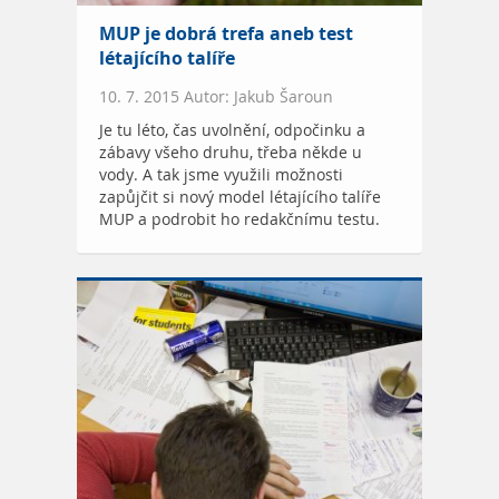
MUP je dobrá trefa aneb test
létajícího talíře
10. 7. 2015 Autor: Jakub Šaroun
Je tu léto, čas uvolnění, odpočinku a
zábavy všeho druhu, třeba někde u
vody. A tak jsme využili možnosti
zapůjčit si nový model létajícího talíře
MUP a podrobit ho redakčnímu testu.