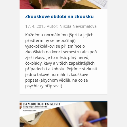
Zkouškové období na zkoušku
17. 4. 2015 Autor: Nikola Nevšímalová
Každému normálnímu (šprti a jejich
předtermíny se nepočítají)
vysokoškolákovi se při zmínce o
zkouškách na konci semestru alespoň
zježí vlasy. Je to měsíc plný nervů,
čokolády, kávy a v těch zapeklitějších
případech i alkoholu. Pojďme si zkusit
jedno takové normální zkouškové
popsat (abychom věděli, na co se
psychicky připravit).