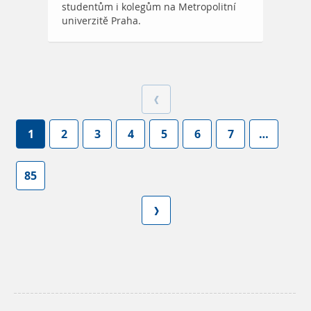
studentům i kolegům na Metropolitní
univerzitě Praha.
1
2
3
4
5
6
7
…
85