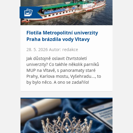
Flotila Metropolitní univerzity
Praha brázdila vody Vltavy
28. 5. 2026 Autor: redakce
Jak důstojně oslavit čtvrtstoletí
univerzity? Co takhle několik parníků
MUP na Vltavě, s panoramaty staré
Prahy, Karlova mostu, Vyšehradu..., to
by bylo něco. A ono se zadařilo!