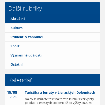
Další rubriky
Aktuálně
Kultura
Studenti v zahraničí
Sport
Významné události
Ostatní
Kalendář
19/08
Turistika a ferraty v Lienzských Dolomitech
2026
Na co se můžete těšit na tomto kurzu? Pěší výlety
po okolí Lienzských Dolomit až do výšky 3000 m,