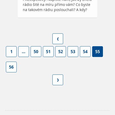
rádio šité na míru přímo vám? Co byste
na takovém rádiu poslouchali? A kdy?
1
…
50
51
52
53
54
55
56