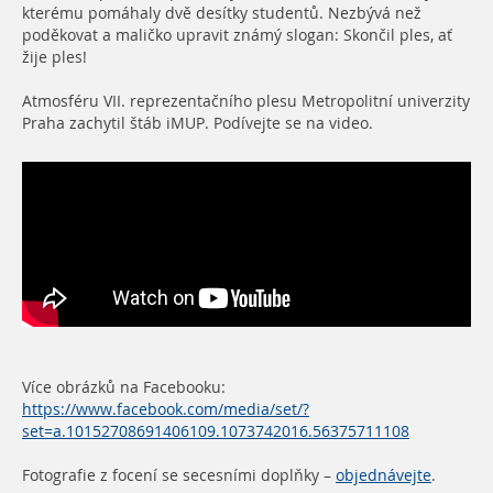
kterému pomáhaly dvě desítky studentů. Nezbývá než
poděkovat a maličko upravit známý slogan: Skončil ples, ať
žije ples!
Atmosféru VII. reprezentačního plesu Metropolitní univerzity
Praha zachytil štáb iMUP. Podívejte se na video.
Více obrázků na Facebooku:
https://www.facebook.com/media/set/?
set=a.10152708691406109.1073742016.56375711108
Fotografie z focení se secesními doplňky –
objednávejte
.