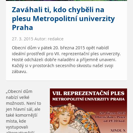
Zaváhali ti, kdo chyběli na
plesu Metropolitní univerzity
Praha
27. 3. 2015 Autor: redakce
Obecní dům v pátek 20. března 2015 opět nabídl
ideální prostředí pro VII. reprezentační ples univerzity.
Hosté odcházeli dobře naladěni a příjemně unaveni.
Každý si v prostorách secesního skvostu našel svoji
zábavu.
„Obecní dům
nabízí velké
možnosti. Není to
jen hlavní sál, ale
také komornější
místa, kde
vystupovali