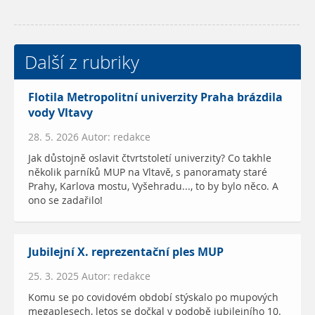
Další z rubriky
Flotila Metropolitní univerzity Praha brázdila
vody Vltavy
28. 5. 2026 Autor: redakce
Jak důstojně oslavit čtvrtstoletí univerzity? Co takhle
několik parníků MUP na Vltavě, s panoramaty staré
Prahy, Karlova mostu, Vyšehradu..., to by bylo něco. A
ono se zadařilo!
Jubilejní X. reprezentační ples MUP
25. 3. 2025 Autor: redakce
Komu se po covidovém období stýskalo po mupových
megaplesech, letos se dočkal v podobě jubilejního 10.