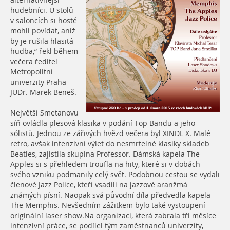
alternativnější
hudebníci. U stolů
v saloncích si hosté
mohli povídat, aniž
by je rušila hlasitá
hudba,“ řekl během
večera ředitel
Metropolitní
univerzity Praha
JUDr. Marek Beneš.
Největší Smetanovu
síň ovládla plesová klasika v podání Top Bandu a jeho
sólistů. Jednou ze zářivých hvězd večera byl XINDL X. Malé
retro, avšak intenzivní výlet do nesmrtelné klasiky skladeb
Beatles, zajistila skupina Professor. Dámská kapela The
Apples si s přehledem troufla na hity, které si v dobách
svého vzniku podmanily celý svět. Podobnou cestou se vydali
členové Jazz Police, kteří vsadili na jazzové aranžmá
známých písní. Naopak svá původní díla předvedla kapela
The Memphis. Nevšedním zážitkem bylo také vystoupení
originální laser show.Na organizaci, která zabrala tři měsíce
intenzivní práce, se podílel tým zaměstnanců univerzity,