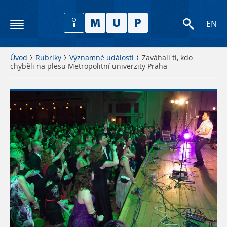
EN
Úvod
Rubriky
Významné události
Zaváhali ti, kdo
chyběli na plesu Metropolitní univerzity Praha