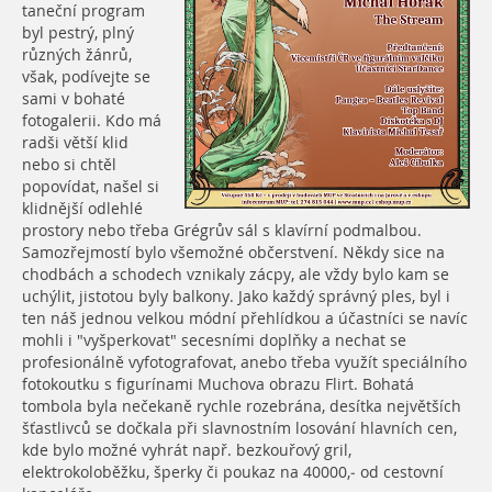
taneční program
byl pestrý, plný
různých žánrů,
však, podívejte se
sami v bohaté
fotogalerii. Kdo má
radši větší klid
nebo si chtěl
popovídat, našel si
klidnější odlehlé
prostory nebo třeba Grégrův sál s klavírní podmalbou.
Samozřejmostí bylo všemožné občerstvení. Někdy sice na
chodbách a schodech vznikaly zácpy, ale vždy bylo kam se
uchýlit, jistotou byly balkony. Jako každý správný ples, byl i
ten náš jednou velkou módní přehlídkou a účastníci se navíc
mohli i "vyšperkovat" secesními doplňky a nechat se
profesionálně vyfotografovat, anebo třeba využít speciálního
fotokoutku s figurínami Muchova obrazu Flirt. Bohatá
tombola byla nečekaně rychle rozebrána, desítka největších
šťastlivců se dočkala při slavnostním losování hlavních cen,
kde bylo možné vyhrát např. bezkouřový gril,
elektrokoloběžku, šperky či poukaz na 40000,- od cestovní