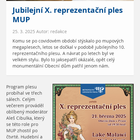
Jubilejní X. reprezentační ples
MUP
25. 3. 2025 Autor: redakce
Komu se po covidovém období stýskalo po mupových
megaplesech, letos se dočkal v podobě jubilejního 10.
reprezentačního plesu. A návrat po letech byl ve
velkém stylu. Bylo to jaksepatří okázalé, opět celý
monumentální Obecní dům patřil jenom nám.
Program plesu
probíhal ve třech
sálech. Celým
večerem prováděl
oblíbený moderátor
Aleš Cibulka, který
se této role pro
MUP zhostil po
čtvrté. Hudební a