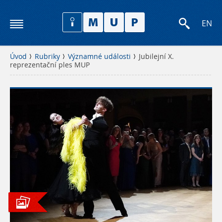
EN
Úvod
Rubriky
Významné události
Jubilejní X.
reprezentační ples MUP