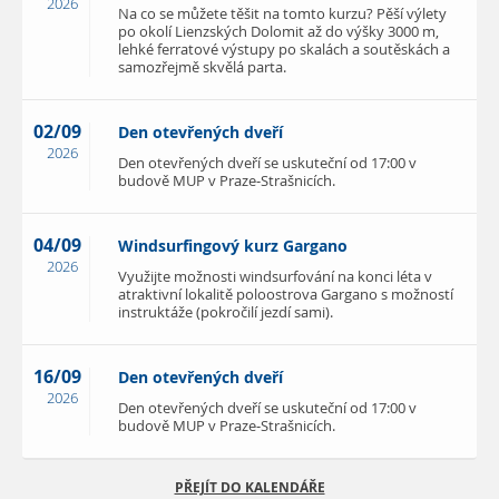
2026
Na co se můžete těšit na tomto kurzu? Pěší výlety
po okolí Lienzských Dolomit až do výšky 3000 m,
lehké ferratové výstupy po skalách a soutěskách a
samozřejmě skvělá parta.
02/09
Den otevřených dveří
2026
Den otevřených dveří se uskuteční od 17:00 v
budově MUP v Praze-Strašnicích.
04/09
Windsurfingový kurz Gargano
2026
Využijte možnosti windsurfování na konci léta v
atraktivní lokalitě poloostrova Gargano s možností
instruktáže (pokročilí jezdí sami).
16/09
Den otevřených dveří
2026
Den otevřených dveří se uskuteční od 17:00 v
budově MUP v Praze-Strašnicích.
PŘEJÍT DO KALENDÁŘE