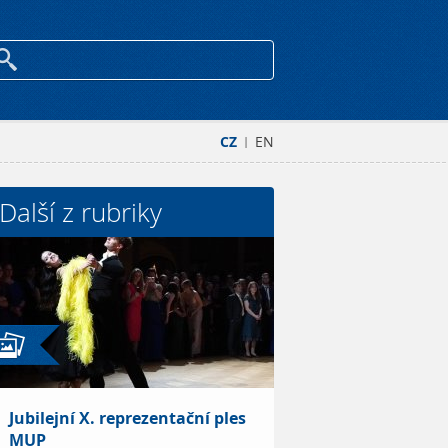
CZ
EN
|
Další z rubriky
Jubilejní X. reprezentační ples
MUP