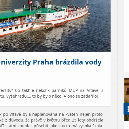
univerzity Praha brázdila vody
iverzity? Co takhle několik parníků MUP na Vltavě, s
, Vyšehradu..., to by bylo něco. A ono se zadařilo!
P po Vltavě byla naplánována na květen nejen proto,
aké z důvodu, že právě v květnu před 25 lety obdržela
T státní souhlas působit jako soukromá vysoká škola.