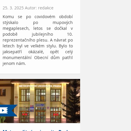
25. 3. 2025 Autor: redakce
Komu se po covidovém období
stýskalo po mupových
megaplesech, letos se dočkal v
podobě jubilejního 10.
reprezentačního plesu. A návrat po
letech byl ve velkém stylu. Bylo to
jaksepatří okázalé, opět celý
monumentální Obecní dům patřil
jenom nám.