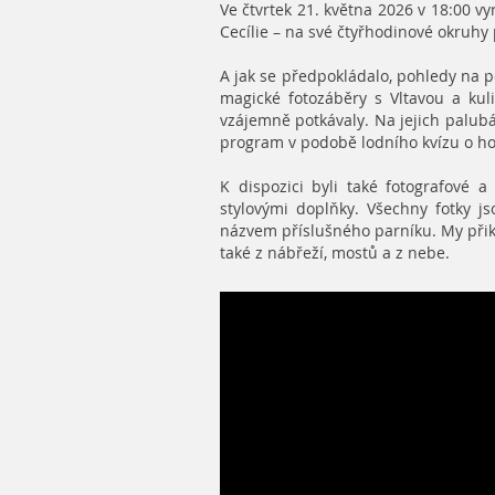
Ve čtvrtek 21. května 2026 v 18:00 vy
Cecílie – na své čtyřhodinové okruhy 
A jak se předpokládalo, pohledy na p
magické fotozáběry s Vltavou a kul
vzájemně potkávaly. Na jejich palubá
program v podobě lodního kvízu o ho
K dispozici byli také fotografové a
stylovými doplňky. Všechny fotky j
názvem příslušného parníku. My přik
také z nábřeží, mostů a z nebe.