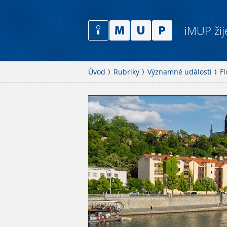
iMUP žij
Úvod
Rubriky
Významné události
Fl