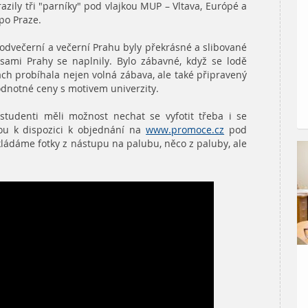
razily tři "parníky" pod vlajkou MUP – Vltava, Európé a
po Praze.
odvečerní a večerní Prahu byly překrásné a slibované
isami Prahy se naplnily. Bylo zábavné, když se lodě
ch probíhala nejen volná zábava, ale také připravený
dnotné ceny s motivem univerzity.
 studenti měli možnost nechat se vyfotit třeba i se
sou k dispozici k objednání na
www.promoce.cz
pod
ládáme fotky z nástupu na palubu, něco z paluby, ale