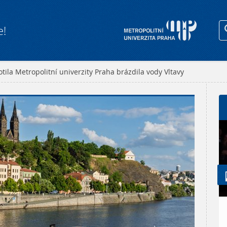
e!
otila Metropolitní univerzity Praha brázdila vody Vltavy