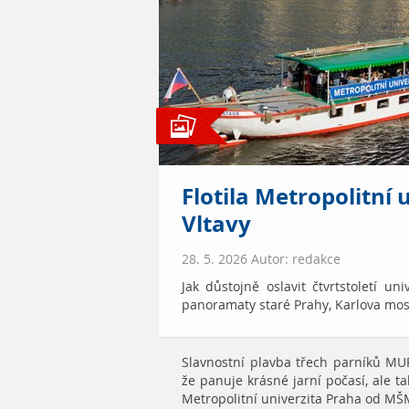
Flotila Metropolitní 
Vltavy
28. 5. 2026 Autor: redakce
Jak důstojně oslavit čtvrtstoletí un
panoramaty staré Prahy, Karlova mostu
Slavnostní plavba třech parníků MU
že panuje krásné jarní počasí, ale t
Metropolitní univerzita Praha od MŠM