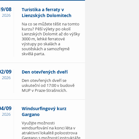
19/08
Turistika a ferraty v
2026
Lienzských Dolomitech
Na co se můžete těšit na tomto
kurzu? Pěší výlety po okolí
Lienzských Dolomit až do výšky
3000 m, lehké ferratové
výstupy po skalách a
soutěskách a samozřejmě
skvělá parta.
02/09
Den otevřených dveří
2026
Den otevřených dveří se
uskuteční od 17:00 v budově
MUP v Praze-Strašnicích.
04/09
Windsurfingový kurz
2026
Gargano
Využijte možnosti
windsurfování na konci léta v
atraktivní lokalitě poloostrova
Gargano s možností instruktáže