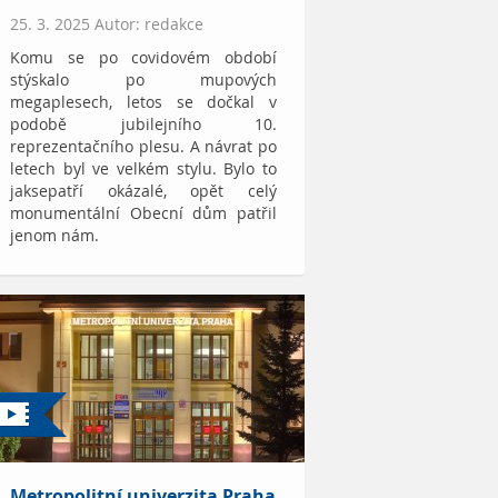
25. 3. 2025 Autor: redakce
Komu se po covidovém období
stýskalo po mupových
megaplesech, letos se dočkal v
podobě jubilejního 10.
reprezentačního plesu. A návrat po
letech byl ve velkém stylu. Bylo to
jaksepatří okázalé, opět celý
monumentální Obecní dům patřil
jenom nám.
Metropolitní univerzita Praha