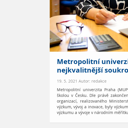
Metropolitní univer
nejkvalitnější souk
19. 5. 2021 Autor: redakce
Metropolitní univerzita Praha (MU
školou v Česku. Dle právě zakonče
organizací, realizovaného Ministe
výzkum, vývoj a inovace, byly výzkum
výzkumu a vývoje v národním měřítk