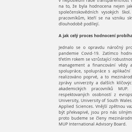
v neposlední řadě transparentnost 
na to, že byla hodnocena nejen jak
společenskovědních vysokých ško
pracovníkům, kteří se na vzniku skv
dlouhodobě podílejí.
A jak celý proces hodnocení probíha
Jednalo se o opravdu náročný pro
pandemie Covid-19. Zatímco hodno
třetím rokem se vzrůstající robustnos
management a financování vědy a 
spolupráce, spolupráce s aplikační
realizováno poprvé, a to mezináro
zprávy univerzity a dalších klíčo
akademických pracovníků MUP. 
respektovaných osobností z evrop
University, University of South Wales
Applied Sciences. Vnější zpětnou va
být překvapivé, jsou pro nás silným
proto budeme se členy mezinárodní
MUP International Advisory Board.