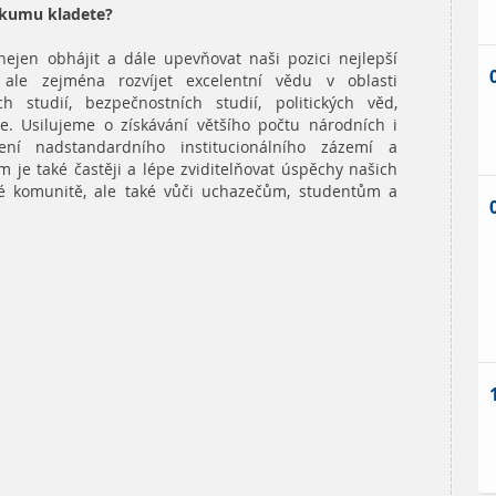
výzkumu kladete?
jen obhájit a dále upevňovat naši pozici nejlepší
ale zejména rozvíjet excelentní vědu v oblasti
ch studií, bezpečnostních studií, politických věd,
e. Usilujeme o získávání většího počtu národních i
ení nadstandardního institucionálního zázemí a
 je také častěji a lépe zviditelňovat úspěchy našich
é komunitě, ale také vůči uchazečům, studentům a