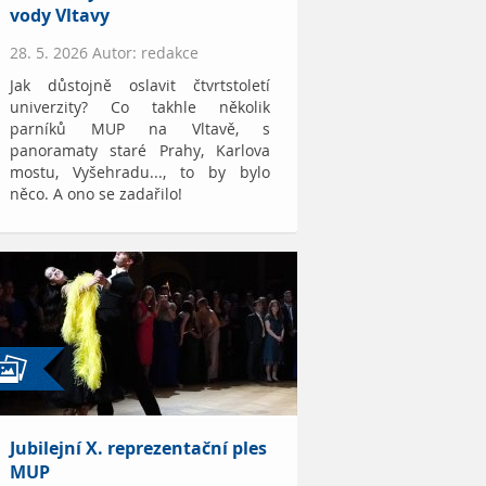
vody Vltavy
28. 5. 2026 Autor: redakce
Jak důstojně oslavit čtvrtstoletí
univerzity? Co takhle několik
parníků MUP na Vltavě, s
panoramaty staré Prahy, Karlova
mostu, Vyšehradu..., to by bylo
něco. A ono se zadařilo!
Jubilejní X. reprezentační ples
MUP