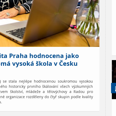
zita Praha hodnocena jako
romá vysoká škola v Česku
P) se stala nejlépe hodnocenou soukromou vysokou
ného historicky prvního škálování všech výzkumných
rstvem školství, mládeže a tělovýchovy a Radou pro
né organizace rozděleny do čtyř skupin podle kvality
u.