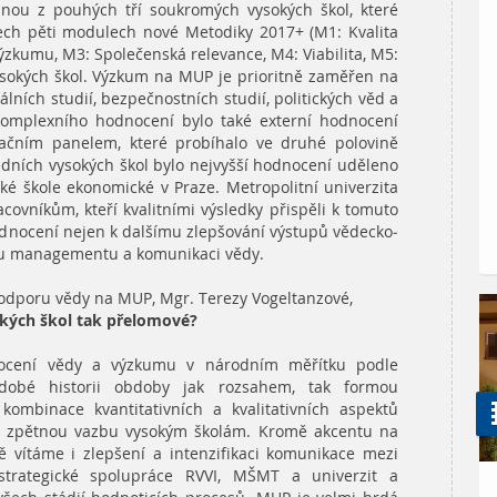
ednou z pouhých tří soukromých vysokých škol, které
šech pěti modulech nové Metodiky 2017+ (M1: Kvalita
výzkumu, M3: Společenská relevance, M4:
Viabilita
, M5:
ysokých škol. Výzkum na MUP je prioritně zaměřen na
álních studií, bezpečnostních studií, politických věd a
omplexního hodnocení bylo také externí hodnocení
čním panelem, které probíhalo ve druhé polovině
dních vysokých škol bylo nejvyšší hodnocení uděleno
ké škole ekonomické v Praze. Metropolitní univerzita
vníkům, kteří kvalitními výsledky přispěli k tomuto
odnocení nejen k dalšímu zlepšování výstupů vědecko-
ímu managementu a komunikaci vědy.
podporu vědy na MUP, Mgr. Terezy Vogeltanzové,
kých škol tak přelomové?
ocení vědy a výzkumu v národním měřítku podle
bé historii obdoby jak rozsahem, tak formou
kombinace kvantitativních a kvalitativních aspektů
í zpětnou vazbu vysokým školám. Kromě akcentu na
 vítáme i zlepšení a intenzifikaci komunikace mezi
strategické spolupráce RVVI, MŠMT a univerzit a