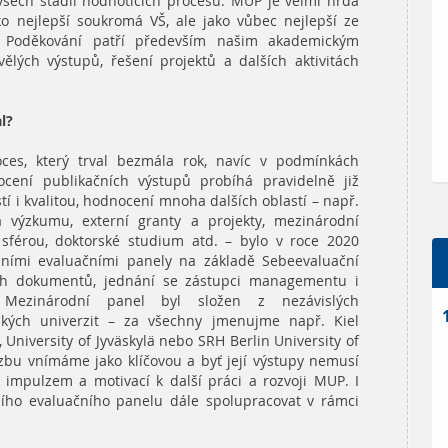
všech stádií hodnoticích procesů. MUP je velmi hrdá
o nejlepší soukromá VŠ, ale jako vůbec nejlepší ze
l. Poděkování patří především našim akademickým
ělých výstupů, řešení projektů a dalších aktivitách
l?
ces, který trval bezmála rok, navíc v podmínkách
cení publikačních výstupů probíhá pravidelně již
tí i kvalitou, hodnocení mnoha dalších oblastí – např.
výzkumu, externí granty a projekty, mezinárodní
 sférou, doktorské studium atd. – bylo v roce 2020
dními evaluačními panely na základě Sebeevaluační
vých dokumentů, jednání se zástupci managementu i
Mezinárodní panel byl složen z nezávislých
ských univerzit – za všechny jmenujme např. Kiel
, University of Jyväskylä nebo SRH Berlin University of
zbu vnímáme jako klíčovou a byť její výstupy nemusí
 impulzem a motivací k další práci a rozvoji MUP. I
ho evaluačního panelu dále spolupracovat v rámci