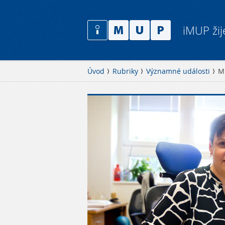
iMUP žij
Úvod
Rubriky
Významné události
Me