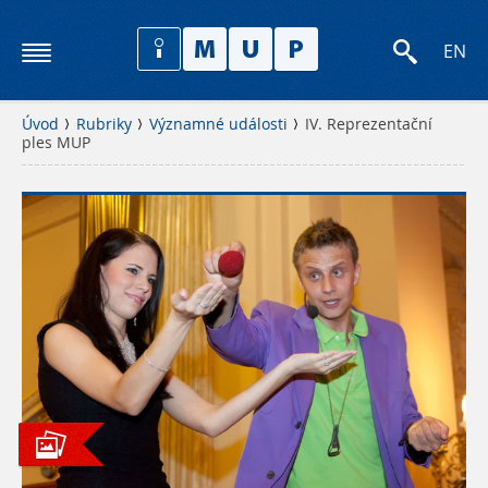
EN
Úvod
Rubriky
Významné události
IV. Reprezentační
ples MUP