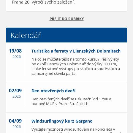
Praha 20. výročí svého založení.
PŘEJÍT DO RUBRIKY
Kalendář
19/08
Turistika a ferraty v Lienzských Dolomitech
2026
Na co se můžete těšit na tomto kurzu? Pěší výlety
po okolí Lienzských Dolomit až do výšky 3000 m,
lehké ferratové výstupy po skalách a soutěskách a
samozřejmě skvělá parta.
02/09
Den otevřených dveří
2026
Den otevřených dveří se uskuteční od 17:00 v
budově MUP v Praze-Strašnicích.
04/09
Windsurfingový kurz Gargano
2026
Využijte možnosti windsurfování na konci léta v