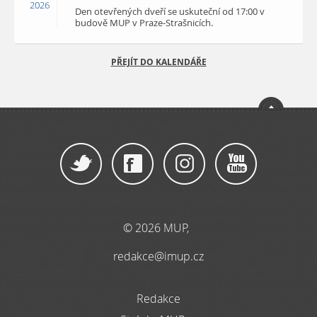
2026
Den otevřených dveří se uskuteční od 17:00 v
budově MUP v Praze-Strašnicích.
PŘEJÍT DO KALENDÁŘE
© 2026 MUP,
redakce@imup.cz
Redakce