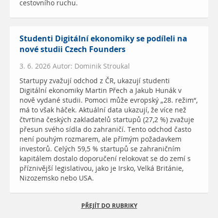
cestovního ruchu.
Studenti Digitální ekonomiky se podíleli na
nové studii Czech Founders
3. 6. 2026 Autor: Dominik Stroukal
Startupy zvažují odchod z ČR, ukazují studenti
Digitální ekonomiky Martin Přech a Jakub Hunák v
nově vydané studii. Pomoci může evropský „28. režim“,
má to však háček. Aktuální data ukazují, že více než
čtvrtina českých zakladatelů startupů (27,2 %) zvažuje
přesun svého sídla do zahraničí. Tento odchod často
není pouhým rozmarem, ale přímým požadavkem
investorů. Celých 59,5 % startupů se zahraničním
kapitálem dostalo doporučení relokovat se do zemí s
příznivější legislativou, jako je Irsko, Velká Británie,
Nizozemsko nebo USA.
PŘEJÍT DO RUBRIKY