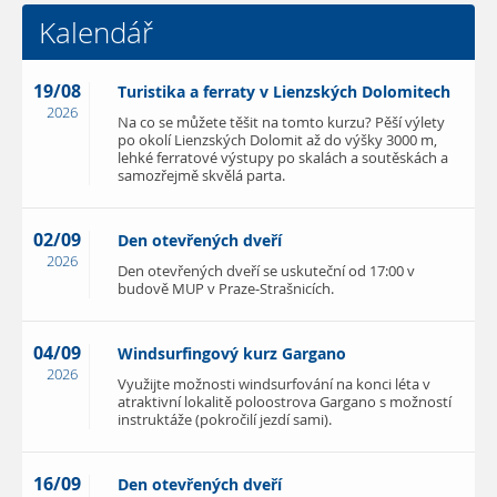
Kalendář
19/08
Turistika a ferraty v Lienzských Dolomitech
2026
Na co se můžete těšit na tomto kurzu? Pěší výlety
po okolí Lienzských Dolomit až do výšky 3000 m,
lehké ferratové výstupy po skalách a soutěskách a
samozřejmě skvělá parta.
02/09
Den otevřených dveří
2026
Den otevřených dveří se uskuteční od 17:00 v
budově MUP v Praze-Strašnicích.
04/09
Windsurfingový kurz Gargano
2026
Využijte možnosti windsurfování na konci léta v
atraktivní lokalitě poloostrova Gargano s možností
instruktáže (pokročilí jezdí sami).
16/09
Den otevřených dveří