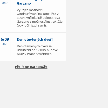
2026
Gargano
Využijte možnosti
windsurfování na konci léta v
atraktivní lokalitě poloostrova
Gargano s možností instruktáže
(pokročilí jezdí sami).
16/09
Den otevřených dveří
2026
Den otevřených dveří se
uskuteční od 17:00 v budově
MUP v Praze-Strašnicích.
PŘEJÍT DO KALENDÁŘE