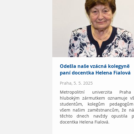
Odešla naše vzácná kolegyně
paní docentka Helena Fialová
Praha, 5. 5. 2025
Metropolitní univerzita Prah
hlubokým zármutkem oznamuje v
studentům, kolegům pedagogů
všem našim zaměstnancům, že ná
těchto dnech navždy opustila p
docentka Helena Fialová.