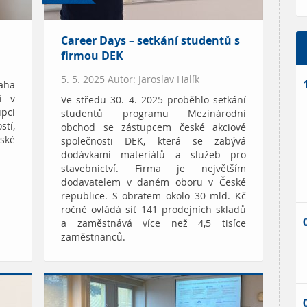
Career Days – setkání studentů s
firmou DEK
5. 5. 2025 Autor: Jaroslav Halík
raha
í v
Ve středu 30. 4. 2025 proběhlo setkání
pci
studentů programu Mezinárodní
tí,
obchod se zástupcem české akciové
eské
společnosti DEK, která se zabývá
dodávkami materiálů a služeb pro
stavebnictví. Firma je největším
dodavatelem v daném oboru v České
republice. S obratem okolo 30 mld. Kč
ročně ovládá síť 141 prodejních skladů
a zaměstnává více než 4,5 tisíce
zaměstnanců.