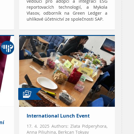
vedoucí pro adopci a integraci ESG
reportovacích technologií, a Mykola
Vlasov, odborník na Green Ledger a
uhlíkové účetnictví ze společnosti SAP.
International Lunch Event
ní
17. 4. 2025 Authors: Zlata Pidperyhora,
Anna Piliuhina, Berkcan Tokyay