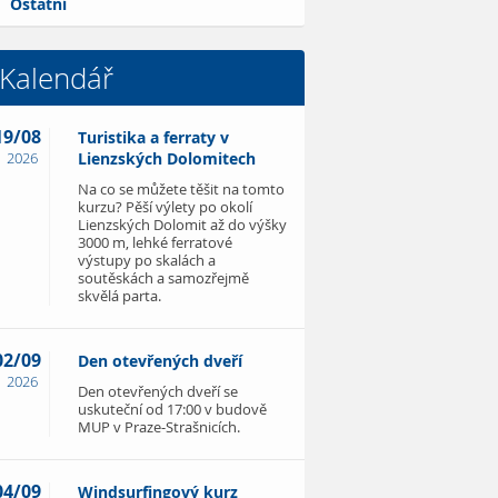
Ostatní
Kalendář
19/08
Turistika a ferraty v
2026
Lienzských Dolomitech
Na co se můžete těšit na tomto
kurzu? Pěší výlety po okolí
Lienzských Dolomit až do výšky
3000 m, lehké ferratové
výstupy po skalách a
soutěskách a samozřejmě
skvělá parta.
02/09
Den otevřených dveří
2026
Den otevřených dveří se
uskuteční od 17:00 v budově
MUP v Praze-Strašnicích.
04/09
Windsurfingový kurz