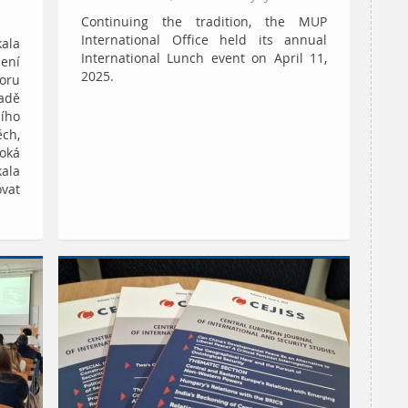
Continuing the tradition, the MUP
International Office held its annual
kala
International Lunch event on April 11,
zení
2025.
oru
adě
ího
ch,
oká
kala
ovat