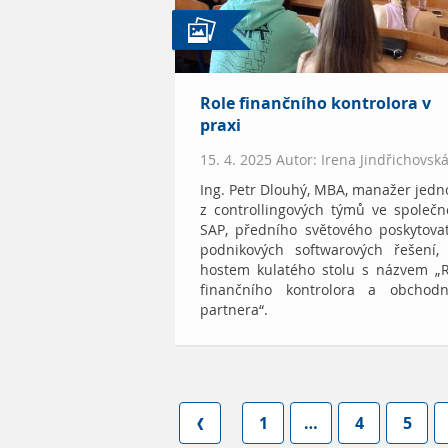
Role finančního kontrolora v
praxi
15. 4. 2025 Autor: Irena Jindřichovsk
Ing. Petr Dlouhý, MBA, manažer jed
z controllingových týmů ve společn
SAP, předního světového poskytova
podnikových softwarových řešení, 
hostem kulatého stolu s názvem „R
finančního kontrolora a obchodn
partnera“.
1
…
4
5