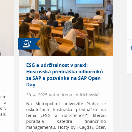
ESG a udržitelnost v praxi:
Hostovská přednáška odborníků
ze SAP a pozvánka na SAP Open
Day
a s
30. 4. 2025 Autor: Irena Jindřichovská
šem
m a
Na Metropolitní univerzitě Praha se
s v
uskutečnila hostovská přednáška na
aní
téma „ESG a udržitelnost“, kterou
pořádala Katedra finančního
managementu. Hosty byli Çağdaş Özer,