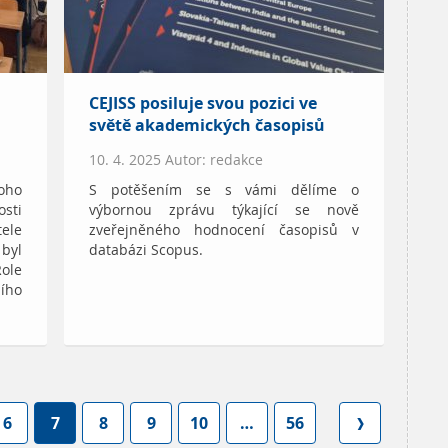
CEJISS posiluje svou pozici ve
světě akademických časopisů
á
10. 4. 2025 Autor: redakce
noho
S potěšením se s vámi dělíme o
osti
výbornou zprávu týkající se nově
tele
zveřejněného hodnocení časopisů v
byl
databázi Scopus.
ole
ího
6
7
8
9
10
…
56