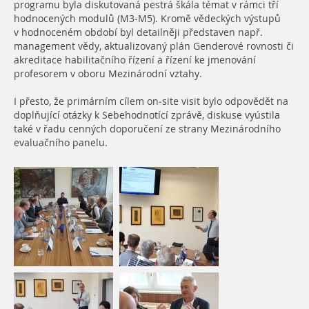
programu byla diskutovaná pestrá škála témat v rámci tří
hodnocených modulů (M3-M5). Kromě vědeckých výstupů
v hodnoceném období byl detailněji představen např.
management vědy, aktualizovaný plán Genderové rovnosti či
akreditace habilitačního řízení a řízení ke jmenování
profesorem v oboru Mezinárodní vztahy.
I přesto, že primárním cílem on-site visit bylo odpovědět na
doplňující otázky k Sebehodnotící zprávě, diskuse vyústila
také v řadu cenných doporučení ze strany Mezinárodního
evaluačního panelu.