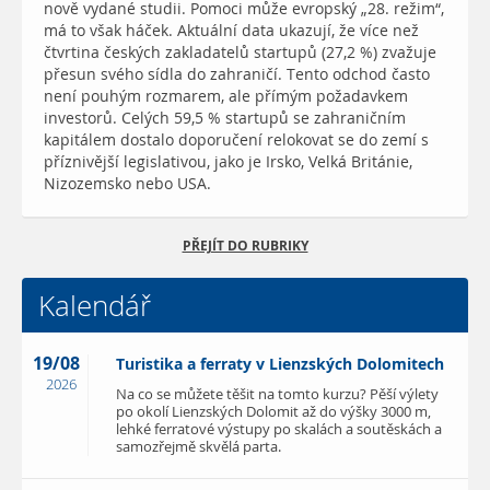
nově vydané studii. Pomoci může evropský „28. režim“,
má to však háček. Aktuální data ukazují, že více než
čtvrtina českých zakladatelů startupů (27,2 %) zvažuje
přesun svého sídla do zahraničí. Tento odchod často
není pouhým rozmarem, ale přímým požadavkem
investorů. Celých 59,5 % startupů se zahraničním
kapitálem dostalo doporučení relokovat se do zemí s
příznivější legislativou, jako je Irsko, Velká Británie,
Nizozemsko nebo USA.
PŘEJÍT DO RUBRIKY
Kalendář
19/08
Turistika a ferraty v Lienzských Dolomitech
2026
Na co se můžete těšit na tomto kurzu? Pěší výlety
po okolí Lienzských Dolomit až do výšky 3000 m,
lehké ferratové výstupy po skalách a soutěskách a
samozřejmě skvělá parta.