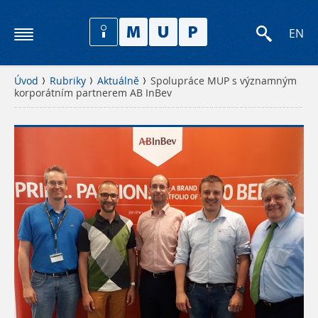
EN
Úvod
Rubriky
Aktuálně
Spolupráce MUP s významným
korporátním partnerem AB InBev