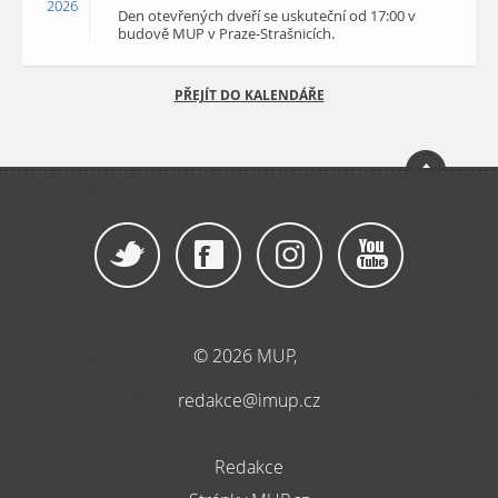
2026
Den otevřených dveří se uskuteční od 17:00 v
budově MUP v Praze-Strašnicích.
PŘEJÍT DO KALENDÁŘE
© 2026 MUP,
redakce@imup.cz
Redakce