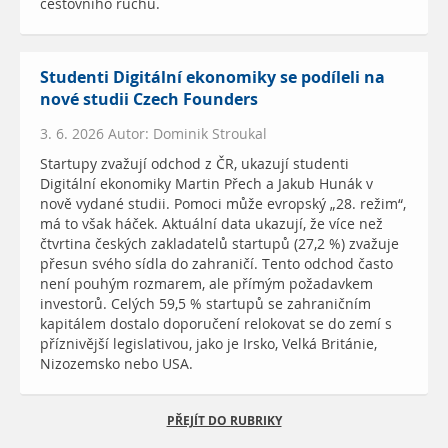
cestovního ruchu.
Studenti Digitální ekonomiky se podíleli na
nové studii Czech Founders
3. 6. 2026 Autor: Dominik Stroukal
Startupy zvažují odchod z ČR, ukazují studenti
Digitální ekonomiky Martin Přech a Jakub Hunák v
nově vydané studii. Pomoci může evropský „28. režim“,
má to však háček. Aktuální data ukazují, že více než
čtvrtina českých zakladatelů startupů (27,2 %) zvažuje
přesun svého sídla do zahraničí. Tento odchod často
není pouhým rozmarem, ale přímým požadavkem
investorů. Celých 59,5 % startupů se zahraničním
kapitálem dostalo doporučení relokovat se do zemí s
příznivější legislativou, jako je Irsko, Velká Británie,
Nizozemsko nebo USA.
PŘEJÍT DO RUBRIKY