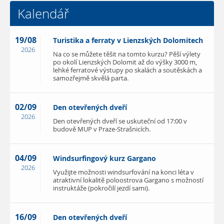
Kalendář
19/08
Turistika a ferraty v Lienzských Dolomitech
2026
Na co se můžete těšit na tomto kurzu? Pěší výlety
po okolí Lienzských Dolomit až do výšky 3000 m,
lehké ferratové výstupy po skalách a soutěskách a
samozřejmě skvělá parta.
02/09
Den otevřených dveří
2026
Den otevřených dveří se uskuteční od 17:00 v
budově MUP v Praze-Strašnicích.
04/09
Windsurfingový kurz Gargano
2026
Využijte možnosti windsurfování na konci léta v
atraktivní lokalitě poloostrova Gargano s možností
instruktáže (pokročilí jezdí sami).
16/09
Den otevřených dveří