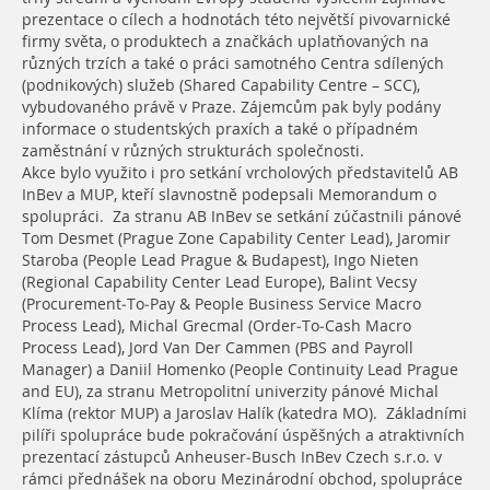
prezentace o cílech a hodnotách této největší pivovarnické
firmy světa, o produktech a značkách uplatňovaných na
různých trzích a také o práci samotného Centra sdílených
(podnikových) služeb (Shared Capability Centre – SCC),
vybudovaného právě v Praze. Zájemcům pak byly podány
informace o studentských praxích a také o případném
zaměstnání v různých strukturách společnosti.
Akce bylo využito i pro setkání vrcholových představitelů AB
InBev a MUP, kteří slavnostně podepsali Memorandum o
spolupráci. Za stranu AB InBev se setkání zúčastnili pánové
Tom Desmet (Prague Zone Capability Center Lead), Jaromir
Staroba (People Lead Prague & Budapest), Ingo Nieten
(Regional Capability Center Lead Europe), Balint Vecsy
(Procurement-To-Pay & People Business Service Macro
Process Lead), Michal Grecmal (Order-To-Cash Macro
Process Lead), Jord Van Der Cammen (PBS and Payroll
Manager) a Daniil Homenko (People Continuity Lead Prague
and EU), za stranu Metropolitní univerzity pánové Michal
Klíma (rektor MUP) a Jaroslav Halík (katedra MO). Základními
pilíři spolupráce bude pokračování úspěšných a atraktivních
prezentací zástupců Anheuser-Busch InBev Czech s.r.o. v
rámci přednášek na oboru Mezinárodní obchod, spolupráce