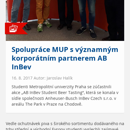
Spolupráce MUP s významným
korporátním partnerem AB
InBev
16. 8. 2017 Autor: Jaroslav Halík
Studenti Metropolitní univerzity Praha se zúčastnili
akce „AB InBev Student Beer Tasting“, která se konala v
sídle společnosti Anheuser-Busch InBev Czech s.r.o. v
areálu The Park v Praze na Chodově.
Vedle ochutnávek piva s širokého sortimentu dodávaného na
trhy střední a východní Evropy studenti vyslechli zajímavé