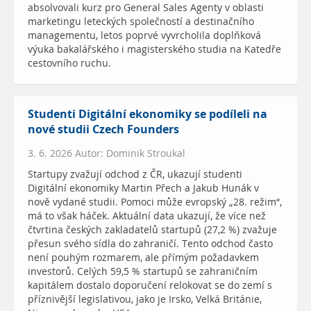
absolvovali kurz pro General Sales Agenty v oblasti
marketingu leteckých společností a destinačního
managementu, letos poprvé vyvrcholila doplňková
výuka bakalářského i magisterského studia na Katedře
cestovního ruchu.
Studenti Digitální ekonomiky se podíleli na
nové studii Czech Founders
3. 6. 2026 Autor: Dominik Stroukal
Startupy zvažují odchod z ČR, ukazují studenti
Digitální ekonomiky Martin Přech a Jakub Hunák v
nově vydané studii. Pomoci může evropský „28. režim“,
má to však háček. Aktuální data ukazují, že více než
čtvrtina českých zakladatelů startupů (27,2 %) zvažuje
přesun svého sídla do zahraničí. Tento odchod často
není pouhým rozmarem, ale přímým požadavkem
investorů. Celých 59,5 % startupů se zahraničním
kapitálem dostalo doporučení relokovat se do zemí s
příznivější legislativou, jako je Irsko, Velká Británie,