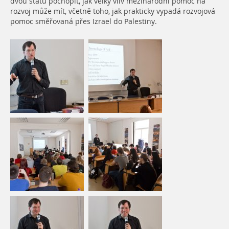
dvou států pochopit, jak velký vliv mezinárodní pomoc na
rozvoj může mít, včetně toho, jak prakticky vypadá rozvojová
pomoc směřovaná přes Izrael do Palestiny.