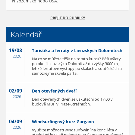
Nizozemsko nebo USA.
PŘEJÍT DO RUBRIKY
Kalendář
19/08
Turistika a ferraty v Lienzských Dolomitech
2026
Na co se můžete těšit na tomto kurzu? Pěší výlety
po okolí Lienzských Dolomit až do výšky 3000 m,
lehké ferratové výstupy po skalách a soutěskách a
samozřejmě skvělá parta.
02/09
Den otevřených dveří
2026
Den otevřených dveří se uskuteční od 17:00 v
budově MUP v Praze-Strašnicích.
04/09
Windsurfingový kurz Gargano
2026
Využijte možnosti windsurfování na konci léta v
atraktivní lokalitě poloostrova Gargano s možností