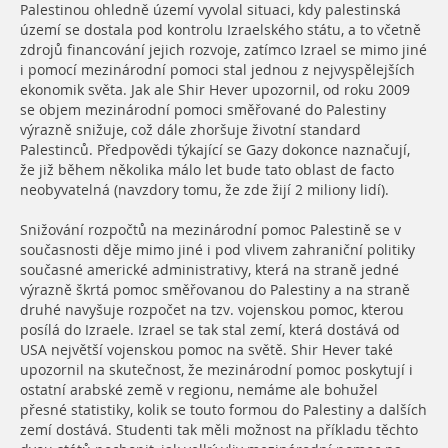
Palestinou ohledně území vyvolal situaci, kdy palestinská
území se dostala pod kontrolu Izraelského státu, a to včetně
zdrojů financování jejich rozvoje, zatímco Izrael se mimo jiné
i pomocí mezinárodní pomoci stal jednou z nejvyspělejších
ekonomik světa. Jak ale Shir Hever upozornil, od roku 2009
se objem mezinárodní pomoci směřované do Palestiny
výrazně snižuje, což dále zhoršuje životní standard
Palestinců. Předpovědi týkající se Gazy dokonce naznačují,
že již během několika málo let bude tato oblast de facto
neobyvatelná (navzdory tomu, že zde žijí 2 miliony lidí).
Snižování rozpočtů na mezinárodní pomoc Palestině se v
současnosti děje mimo jiné i pod vlivem zahraniční politiky
současné americké administrativy, která na straně jedné
výrazně škrtá pomoc směřovanou do Palestiny a na straně
druhé navyšuje rozpočet na tzv. vojenskou pomoc, kterou
posílá do Izraele. Izrael se tak stal zemí, která dostává od
USA největší vojenskou pomoc na světě. Shir Hever také
upozornil na skutečnost, že mezinárodní pomoc poskytují i
ostatní arabské země v regionu, nemáme ale bohužel
přesné statistiky, kolik se touto formou do Palestiny a dalších
zemí dostává. Studenti tak měli možnost na příkladu těchto