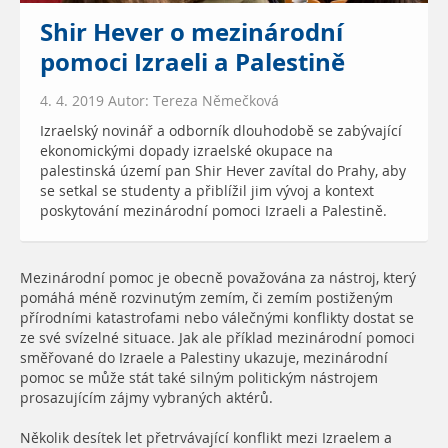
Shir Hever o mezinárodní
pomoci Izraeli a Palestině
4. 4. 2019 Autor: Tereza Němečková
Izraelský novinář a odborník dlouhodobě se zabývající
ekonomickými dopady izraelské okupace na
palestinská území pan Shir Hever zavítal do Prahy, aby
se setkal se studenty a přiblížil jim vývoj a kontext
poskytování mezinárodní pomoci Izraeli a Palestině.
Mezinárodní pomoc je obecně považována za nástroj, který
pomáhá méně rozvinutým zemím, či zemím postiženým
přírodními katastrofami nebo válečnými konflikty dostat se
ze své svízelné situace. Jak ale příklad mezinárodní pomoci
směřované do Izraele a Palestiny ukazuje, mezinárodní
pomoc se může stát také silným politickým nástrojem
prosazujícím zájmy vybraných aktérů.
Několik desítek let přetrvávající konflikt mezi Izraelem a