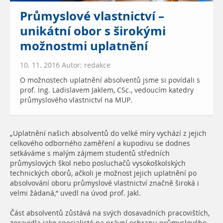
Průmyslové vlastnictví –
unikátní obor s širokými
možnostmi uplatnění
10. 11. 2016 Autor: redakce
O možnostech uplatnění absolventů jsme si povídali s
prof. Ing. Ladislavem Jaklem, CSc., vedoucím katedry
průmyslového vlastnictví na MUP.
„Uplatnění našich absolventů do velké míry vychází z jejich
celkového odborného zaměření a kupodivu se dodnes
setkáváme s malým zájmem studentů středních
průmyslových škol nebo posluchačů vysokoškolských
technických oborů, ačkoli je možnost jejich uplatnění po
absolvování oboru průmyslové vlastnictví značně široká i
velmi žádaná,“ uvedl na úvod prof. Jakl.
Část absolventů zůstává na svých dosavadních pracovištích,