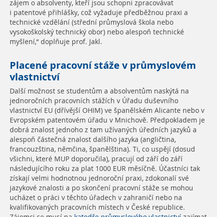
zájem o absolventy, kteří jsou schopni zpracovávat
i patentové přihlášky, což vyžaduje předběžnou praxi a
technické vzdělání (střední průmyslová škola nebo
vysokoškolský technický obor) nebo alespoň technické
myšlení,“ doplňuje prof. Jakl.
Placené pracovní stáže v průmyslovém
vlastnictví
Další možnost se studentům a absolventům naskýtá na
jednoročních pracovních stážích v Úřadu duševního
vlastnictví EU (dřívější OHIM) ve španělském Alicante nebo v
Evropském patentovém úřadu v Mnichově. Předpokladem je
dobrá znalost jednoho z tam užívaných úředních jazyků a
alespoň částečná znalost dalšího jazyka (angličtina,
francouzština, němčina, španělština). Ti, co uspějí (dosud
všichni, které MUP doporučila), pracují od září do září
následujícího roku za plat 1000 EUR měsíčně. Účastníci tak
získají velmi hodnotnou jednoroční praxi, zdokonalí své
jazykové znalosti a po skončení pracovní stáže se mohou
ucházet o práci v těchto úřadech v zahraničí nebo na
kvalifikovaných pracovních místech v České republice.