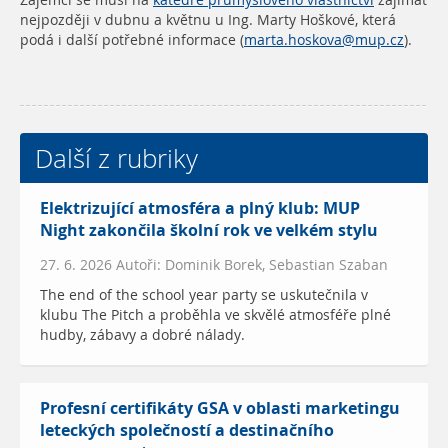
Zájemci se musí na
katedře průmyslového vlastnictví
zajímat
nejpozději v dubnu a květnu u Ing. Marty Hoškové, která
podá i další potřebné informace (
marta.hoskova@mup.cz
).
Další z rubriky
Elektrizující atmosféra a plný klub: MUP
Night zakončila školní rok ve velkém stylu
27. 6. 2026 Autoři: Dominik Borek, Sebastian Szaban
The end of the school year party se uskutečnila v
klubu The Pitch a proběhla ve skvělé atmosféře plné
hudby, zábavy a dobré nálady.
Profesní certifikáty GSA v oblasti marketingu
leteckých společností a destinačního