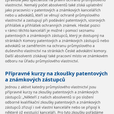
zpravidla jako specialisté na právní ochranu průmyslového
vlastnictví. Nemalý počet absolventů také získá uplatnění
jako pracovníci v patentových a známkových kancelářích
nebo u advokátů, kteří se věnují ochraně průmyslového
vlastnictví a zastupují při podávání patentových, vzorových
přihlášek a přihlášek ochranných známek. Hledat pozici
v rámci těchto kanceláří je možné i pomocí seznamu
patentových a známkových zástupců, který je dostupný na
stránkách Komory patentových a známkových zástupců nebo
advokátů se zaměřením na ochranu průmyslového a
duševního vlastnictví na stránkách České advokátní komory.
Další absolventi získávají také pracovní místo ve známkovém
odboru na Úřadu průmyslového vlastnictví.
Přípravné kurzy na zkoušky patentových
a známkových zástupců
Jednou z aktivit katedry průmyslového vlastnictví jsou
přípravné kurzy na zkoušky patentových a známkových
zástupců: „Někteří z našich absolventů si po složení
odborné kvalifikační zkoušky patentových a známkových
zástupců zřizují i své vlastní kanceláře nebo se připojí k
některé již existující kanceláři. Pro tyto zkoušky pořádáme