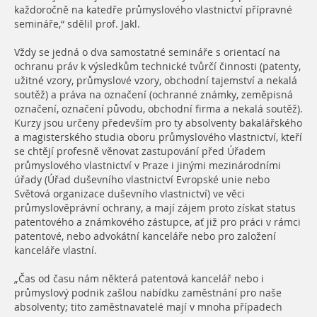
každoročně na katedře průmyslového vlastnictví přípravné
semináře,“ sdělil prof. Jakl.
Vždy se jedná o dva samostatné semináře s orientací na
ochranu práv k výsledkům technické tvůrčí činnosti (patenty,
užitné vzory, průmyslové vzory, obchodní tajemství a nekalá
soutěž) a práva na označení (ochranné známky, zeměpisná
označení, označení původu, obchodní firma a nekalá soutěž).
Kurzy jsou určeny především pro ty absolventy bakalářského
a magisterského studia oboru průmyslového vlastnictví, kteří
se chtějí profesně věnovat zastupování před Úřadem
průmyslového vlastnictví v Praze i jinými mezinárodními
úřady (Úřad duševního vlastnictví Evropské unie nebo
Světová organizace duševního vlastnictví) ve věci
průmyslověprávní ochrany, a mají zájem proto získat status
patentového a známkového zástupce, ať již pro práci v rámci
patentové, nebo advokátní kanceláře nebo pro založení
kanceláře vlastní.
„Čas od času nám některá patentová kancelář nebo i
průmyslový podnik zašlou nabídku zaměstnání pro naše
absolventy; tito zaměstnavatelé mají v mnoha případech