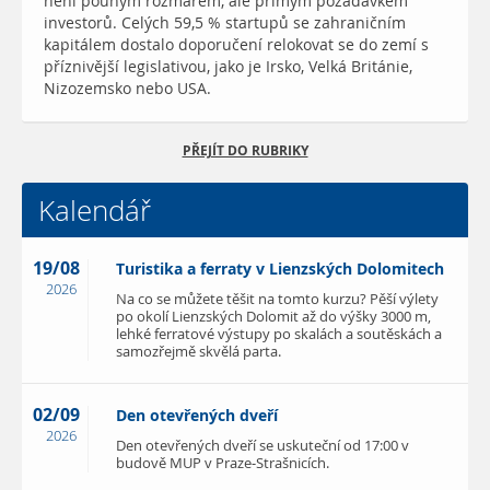
není pouhým rozmarem, ale přímým požadavkem
investorů. Celých 59,5 % startupů se zahraničním
kapitálem dostalo doporučení relokovat se do zemí s
příznivější legislativou, jako je Irsko, Velká Británie,
Nizozemsko nebo USA.
PŘEJÍT DO RUBRIKY
Kalendář
19/08
Turistika a ferraty v Lienzských Dolomitech
2026
Na co se můžete těšit na tomto kurzu? Pěší výlety
po okolí Lienzských Dolomit až do výšky 3000 m,
lehké ferratové výstupy po skalách a soutěskách a
samozřejmě skvělá parta.
02/09
Den otevřených dveří
2026
Den otevřených dveří se uskuteční od 17:00 v
budově MUP v Praze-Strašnicích.