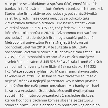
ruce práce se zakládáním a správou účtů, emisí fiktivních
bankovek i zúčtováním uskutečněných bankovních transakcí.
Studentské firmy aktivně obchodovaly, počet návštěvníků
veletrhu předčil naše očekávání, což se odrazilo také
v rekordních fiktivních tržbách. Dle našich statistik činil
veletržní obrat 33 315 375 FKč, což představuje oproti
loňskému roku nárůst o 26,9 %! Významnou motivací pro
obchodování studentských firem byla soutěž pořádaná
Metropolitní univerzitou Praha „Nejlepší hotovostní
obchodník veletrhu 2019“. V té zvítězila a titul Zlatý
obchodník veletrhu si odnesla studentská firma Czech JDM
z VOŠ, SPŠ automobilní a technické z Českých Budějovic
s veletržním obratem 8 445 528 FKč a získala kromě věcných
cen od naší univerzity také fiktivní šek na částku 844 552
FKč. Vítěze soutěže vyhlásil Dr. Maxa v rámci slavnostního
zakončení veletrhu. MUB tým se také zúčastnil soutěže o
nejlepší stánek a nejlepší prezentaci, kdy v rámci prvního
veletržního dne naši junior konzultanti MU banky, Michael
Lazarov a Anastasiia Graboviuk, předvedli dvojjazyčnou
soutěžní 10minutovou prezentaci vč. následné diskuse,
kterou hodnotila tříčlenná komise složená ze zástupců
odborné praxe v čele s obchodním ředitelem Regionálního