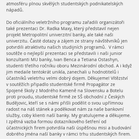
atmosféru plnou skvělých studentských podnikatelských
nápadů.
Do oficiálního veletržního programu zařadili organizátoři
také prezentaci Dr. Radka Maxy, který představil nejen
projekt Metropolitní univerzitní banky, ale také naši
univerzitu. Časté dotazy a zájem ze strany návštěvníků jen
potvrdili atraktivitu našich studijních programů. V rámci
soutěže o nejlepší prezentaci se představili i naši junior
konzultanti MU banky, Ivan Benca a Tetiana Ostashyn,
studenti třetího ročníku oboru Mezinárodní obchod. A i když
jim medaile tentokrát unikla, zanechali u hodnotitelů i
účastníků veletrhu velmi dobrý dojem. Děkujeme! Vítězství
v soutěžích připadlo studentské firmě Propagátor ze
Spojené školy z Modrého Kameně na Slovensku a Botelu
proti proudu, studentské firmě ze SŠ obchodní z Českých
Budějovic, kteří se s námi přišli podělit o svou upřímnou
radost na náš stánek a poděkovat nám za naše bankovní
služby, coby klienti naší banky. My gratulujeme a děkujeme.
I zpětná vazba formou dotazníkového šetření od
účastnických firem potvrdila naši úspěšnou misi a budování
dobrého jména naší banky v rámci trhu studentských firem.