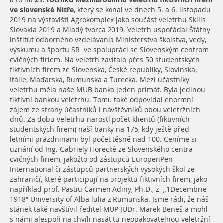
a to na
21. ročníku Mezinárodního veletrhu fiktivních firem
ve slovenské Nitře
, který se konal ve dnech 5. a 6. listopadu
2019 na výstavišti Agrokomplex jako součást veletrhu Skills
Slovakia 2019 a Mladý tvorca 2019. Veletrh uspořádal Štátny
inštitút odborného vzdelávania Ministerstva školstva, vedy,
výskumu a športu SR ve spolupráci se Slovenským centrom
cvičných firiem. Na veletrh zavítalo přes 50 studentských
fiktivních firem ze Slovenska, České republiky, Slovinska,
Itálie, Maďarska, Rumunska a Turecka. Mezi účastníky
veletrhu měla naše MUB banka jeden primát. Byla jedinou
fiktivní bankou veletrhu. Tomu také odpovídal enormní
zájem ze strany účastníků i návštěvníků obou veletržních
dnů. Za dobu veletrhu narostl počet klientů (fiktivních
studentských firem) naší banky na 175, kdy ještě před
letními prázdninami byl počet těsně nad 100. Ceníme si
uznání od Ing. Gabriely Horecké ze Slovenského centra
cvičných firiem, jakožto od zástupců EuropenPen
International či zástupců partnerských vysokých škol ze
zahraničí, které participují na projektu fiktivních firem, jako
například prof. Pastiu Carmen Adiny, Ph.D., z „1Decembrie
1918“ University of Alba lulia z Rumunska. Jsme rádi, že náš
stánek také navštívil ředitel MUP JUDr. Marek Beneš a mohl
s námi alespoň na chvíli nasát tu neopakovatelnou veletržní