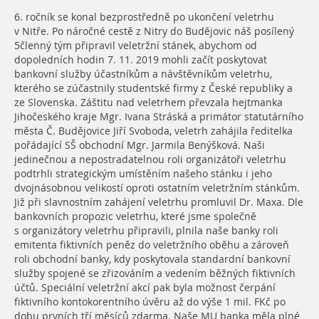
6. ročník se konal bezprostředně po ukončení veletrhu
v Nitře. Po náročné cestě z Nitry do Budějovic náš posílený
5členný tým připravil veletržní stánek, abychom od
dopoledních hodin 7. 11. 2019 mohli začít poskytovat
bankovní služby účastníkům a návštěvníkům veletrhu,
kterého se zúčastnily studentské firmy z České republiky a
ze Slovenska. Záštitu nad veletrhem převzala hejtmanka
Jihočeského kraje Mgr. Ivana Stráská a primátor statutárního
města Č. Budějovice Jiří Svoboda, veletrh zahájila ředitelka
pořádající SŠ obchodní Mgr. Jarmila Benýšková. Naši
jedinečnou a nepostradatelnou roli organizátoři veletrhu
podtrhli strategickým umístěním našeho stánku i jeho
dvojnásobnou velikostí oproti ostatním veletržním stánkům.
Již při slavnostním zahájení veletrhu promluvil Dr. Maxa. Dle
bankovních propozic veletrhu, které jsme společně
s organizátory veletrhu připravili, plnila naše banky roli
emitenta fiktivních peněz do veletržního oběhu a zároveň
roli obchodní banky, kdy poskytovala standardní bankovní
služby spojené se zřizováním a vedením běžných fiktivních
účtů. Speciální veletržní akcí pak byla možnost čerpání
fiktivního kontokorentního úvěru až do výše 1 mil. FKč po
dobu prvních tří měsíců zdarma. Naše MU banka měla plné