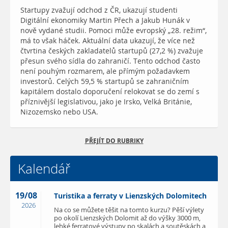
Startupy zvažují odchod z ČR, ukazují studenti
Digitální ekonomiky Martin Přech a Jakub Hunák v
nově vydané studii. Pomoci může evropský „28. režim“,
má to však háček. Aktuální data ukazují, že více než
čtvrtina českých zakladatelů startupů (27,2 %) zvažuje
přesun svého sídla do zahraničí. Tento odchod často
není pouhým rozmarem, ale přímým požadavkem
investorů. Celých 59,5 % startupů se zahraničním
kapitálem dostalo doporučení relokovat se do zemí s
příznivější legislativou, jako je Irsko, Velká Británie,
Nizozemsko nebo USA.
PŘEJÍT DO RUBRIKY
Kalendář
19/08
Turistika a ferraty v Lienzských Dolomitech
2026
Na co se můžete těšit na tomto kurzu? Pěší výlety
po okolí Lienzských Dolomit až do výšky 3000 m,
lehké ferratové výstupy po skalách a soutěskách a