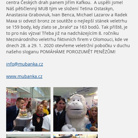
centra Českých drah panem Jiřím Kafkou. A uspěli jsme!
Náš pětičlenný MUB tým ve složení Tetina Ostaskyn,
Anastasiia Graboviuk, Ivan Benca, Michael Lazarov a Radek
Maxa si odvezl bronz ze soutěže o nejlepší stánek veletrhu
se 159 body, kdy zlato se „bralo“ za 163 bodů. Tak příště, je
to pro nás výzva! Třeba již na nadcházejícím 8. ročníku
Mezinárodního veletrhu fiktivních firem v Olomouci, kde ve
dnech 28. a 29. 1. 2020 otevřeme veletržní pobočku v duchu
našeho sloganu POMÁHÁME POROZUMĚT PENĚZŮM!
info@mubanka.cz
www.mubanka.cz