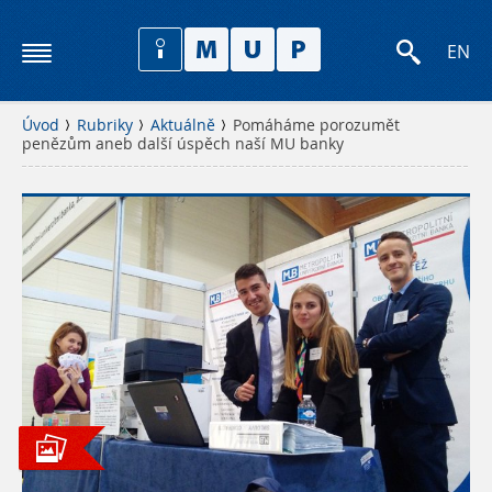
EN
Úvod
Rubriky
Aktuálně
Pomáháme porozumět
penězům aneb další úspěch naší MU banky