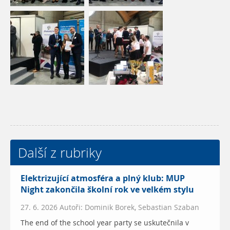
Další z rubriky
Elektrizující atmosféra a plný klub: MUP
Night zakončila školní rok ve velkém stylu
27. 6. 2026 Autoři: Dominik Borek, Sebastian Szaban
The end of the school year party se uskutečnila v