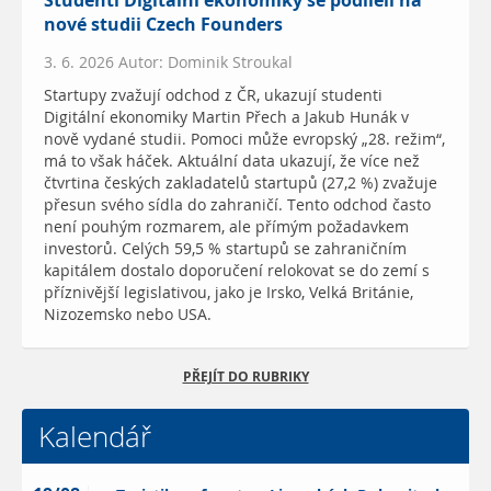
Studenti Digitální ekonomiky se podíleli na
nové studii Czech Founders
3. 6. 2026 Autor: Dominik Stroukal
Startupy zvažují odchod z ČR, ukazují studenti
Digitální ekonomiky Martin Přech a Jakub Hunák v
nově vydané studii. Pomoci může evropský „28. režim“,
má to však háček. Aktuální data ukazují, že více než
čtvrtina českých zakladatelů startupů (27,2 %) zvažuje
přesun svého sídla do zahraničí. Tento odchod často
není pouhým rozmarem, ale přímým požadavkem
investorů. Celých 59,5 % startupů se zahraničním
kapitálem dostalo doporučení relokovat se do zemí s
příznivější legislativou, jako je Irsko, Velká Británie,
Nizozemsko nebo USA.
PŘEJÍT DO RUBRIKY
Kalendář