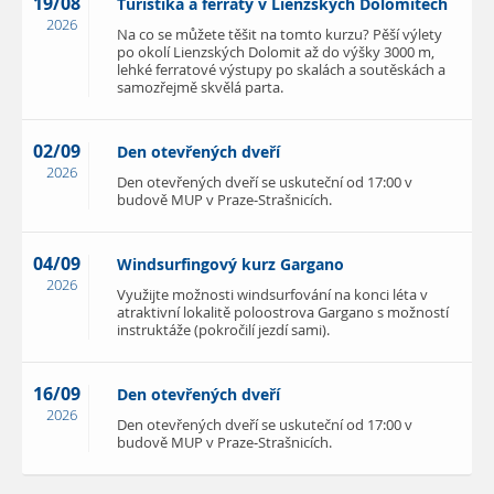
19/08
Turistika a ferraty v Lienzských Dolomitech
2026
Na co se můžete těšit na tomto kurzu? Pěší výlety
po okolí Lienzských Dolomit až do výšky 3000 m,
lehké ferratové výstupy po skalách a soutěskách a
samozřejmě skvělá parta.
02/09
Den otevřených dveří
2026
Den otevřených dveří se uskuteční od 17:00 v
budově MUP v Praze-Strašnicích.
04/09
Windsurfingový kurz Gargano
2026
Využijte možnosti windsurfování na konci léta v
atraktivní lokalitě poloostrova Gargano s možností
instruktáže (pokročilí jezdí sami).
16/09
Den otevřených dveří
2026
Den otevřených dveří se uskuteční od 17:00 v
budově MUP v Praze-Strašnicích.