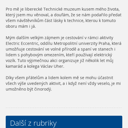
Pro mě je liberecké Technické muzeum kusem mého života,
který jsem mu věnoval, a doufám, že se nám podařilo předat
všem návštěvníkům část lásky k technice, kterou k tomuto
oboru mám i já.
Mým dalším velkým zájmem je cestování v rámci aktivity
Electric Eccentric, oddílu Metropolitní univerzity Praha, která
umožňuje cestování ve volné přírodě a spaní ve stanech i
lidem s pohybovým omezením, kteří používají elektrický
vozík. Tuto výjimečnou akci organizuje již několik let můj
kamarád a kolega Václav Uher.
Díky všem přátelům a lidem kolem mě se mohu účastnit
všech výše uvedených aktivit, a i když není vždy veselo, je mi
umožněno být činorodý.
Další z rubriky