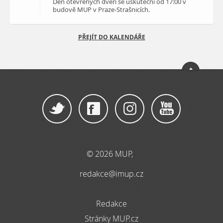
Den otevřených dveří se uskuteční od 17:00 v
budově MUP v Praze-Strašnicích.
PŘEJÍT DO KALENDÁŘE
© 2026 MUP,
redakce@imup.cz
Redakce
Stránky MUP.cz