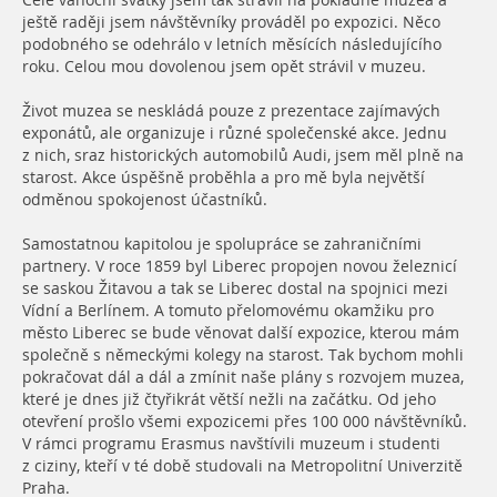
Celé vánoční svátky jsem tak strávil na pokladně muzea a
ještě raději jsem návštěvníky prováděl po expozici. Něco
podobného se odehrálo v letních měsících následujícího
roku. Celou mou dovolenou jsem opět strávil v muzeu.
Život muzea se neskládá pouze z prezentace zajímavých
exponátů, ale organizuje i různé společenské akce. Jednu
z nich, sraz historických automobilů Audi, jsem měl plně na
starost. Akce úspěšně proběhla a pro mě byla největší
odměnou spokojenost účastníků.
Samostatnou kapitolou je spolupráce se zahraničními
partnery. V roce 1859 byl Liberec propojen novou železnicí
se saskou Žitavou a tak se Liberec dostal na spojnici mezi
Vídní a Berlínem. A tomuto přelomovému okamžiku pro
město Liberec se bude věnovat další expozice, kterou mám
společně s německými kolegy na starost. Tak bychom mohli
pokračovat dál a dál a zmínit naše plány s rozvojem muzea,
které je dnes již čtyřikrát větší nežli na začátku. Od jeho
otevření prošlo všemi expozicemi přes 100 000 návštěvníků.
V rámci programu Erasmus navštívili muzeum i studenti
z ciziny, kteří v té době studovali na Metropolitní Univerzitě
Praha.