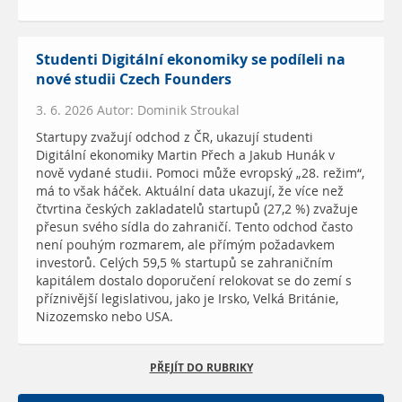
Studenti Digitální ekonomiky se podíleli na
nové studii Czech Founders
3. 6. 2026 Autor: Dominik Stroukal
Startupy zvažují odchod z ČR, ukazují studenti
Digitální ekonomiky Martin Přech a Jakub Hunák v
nově vydané studii. Pomoci může evropský „28. režim“,
má to však háček. Aktuální data ukazují, že více než
čtvrtina českých zakladatelů startupů (27,2 %) zvažuje
přesun svého sídla do zahraničí. Tento odchod často
není pouhým rozmarem, ale přímým požadavkem
investorů. Celých 59,5 % startupů se zahraničním
kapitálem dostalo doporučení relokovat se do zemí s
příznivější legislativou, jako je Irsko, Velká Británie,
Nizozemsko nebo USA.
PŘEJÍT DO RUBRIKY