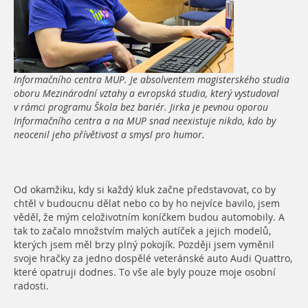
Informačního centra MUP. Je absolventem magisterského studia
oboru Mezinárodní vztahy a evropská studia, který vystudoval
v rámci programu Škola bez bariér. Jirka je pevnou oporou
Informačního centra a na MUP snad neexistuje nikdo, kdo by
neocenil jeho přívětivost a smysl pro humor.
Od okamžiku, kdy si každý kluk začne představovat, co by
chtěl v budoucnu dělat nebo co by ho nejvíce bavilo, jsem
věděl, že mým celoživotním koníčkem budou automobily. A
tak to začalo množstvím malých autíček a jejich modelů,
kterých jsem měl brzy plný pokojík. Později jsem vyměnil
svoje hračky za jedno dospělé veteránské auto Audi Quattro,
které opatruji dodnes. To vše ale byly pouze moje osobní
radosti.