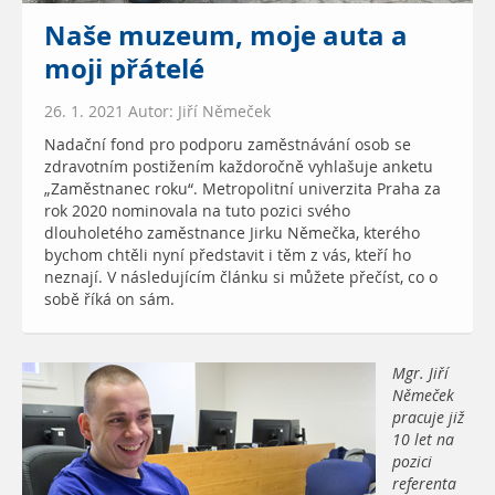
Naše muzeum, moje auta a
moji přátelé
26. 1. 2021 Autor: Jiří Němeček
Nadační fond pro podporu zaměstnávání osob se
zdravotním postižením každoročně vyhlašuje anketu
„Zaměstnanec roku“. Metropolitní univerzita Praha za
rok 2020 nominovala na tuto pozici svého
dlouholetého zaměstnance Jirku Němečka, kterého
bychom chtěli nyní představit i těm z vás, kteří ho
neznají. V následujícím článku si můžete přečíst, co o
sobě říká on sám.
Mgr. Jiří
Němeček
pracuje již
10 let na
pozici
referenta