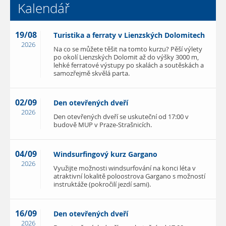
Kalendář
19/08
Turistika a ferraty v Lienzských Dolomitech
2026
Na co se můžete těšit na tomto kurzu? Pěší výlety
po okolí Lienzských Dolomit až do výšky 3000 m,
lehké ferratové výstupy po skalách a soutěskách a
samozřejmě skvělá parta.
02/09
Den otevřených dveří
2026
Den otevřených dveří se uskuteční od 17:00 v
budově MUP v Praze-Strašnicích.
04/09
Windsurfingový kurz Gargano
2026
Využijte možnosti windsurfování na konci léta v
atraktivní lokalitě poloostrova Gargano s možností
instruktáže (pokročilí jezdí sami).
16/09
Den otevřených dveří
2026