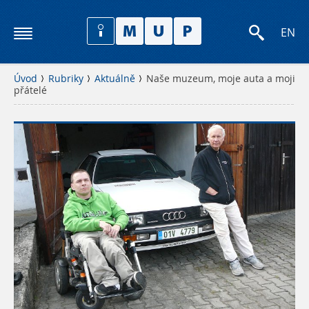
EN
Úvod
Rubriky
Aktuálně
Naše muzeum, moje auta a moji
přátelé