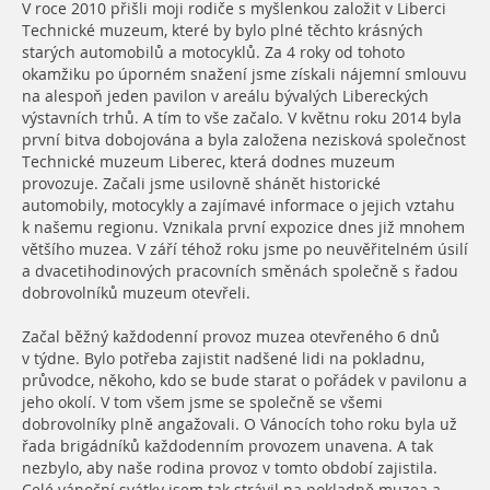
V roce 2010 přišli moji rodiče s myšlenkou založit v Liberci
Technické muzeum, které by bylo plné těchto krásných
starých automobilů a motocyklů. Za 4 roky od tohoto
okamžiku po úporném snažení jsme získali nájemní smlouvu
na alespoň jeden pavilon v areálu bývalých Libereckých
výstavních trhů. A tím to vše začalo. V květnu roku 2014 byla
první bitva dobojována a byla založena nezisková společnost
Technické muzeum Liberec, která dodnes muzeum
provozuje. Začali jsme usilovně shánět historické
automobily, motocykly a zajímavé informace o jejich vztahu
k našemu regionu. Vznikala první expozice dnes již mnohem
většího muzea. V září téhož roku jsme po neuvěřitelném úsilí
a dvacetihodinových pracovních směnách společně s řadou
dobrovolníků muzeum otevřeli.
Začal běžný každodenní provoz muzea otevřeného 6 dnů
v týdne. Bylo potřeba zajistit nadšené lidi na pokladnu,
průvodce, někoho, kdo se bude starat o pořádek v pavilonu a
jeho okolí. V tom všem jsme se společně se všemi
dobrovolníky plně angažovali. O Vánocích toho roku byla už
řada brigádníků každodenním provozem unavena. A tak
nezbylo, aby naše rodina provoz v tomto období zajistila.