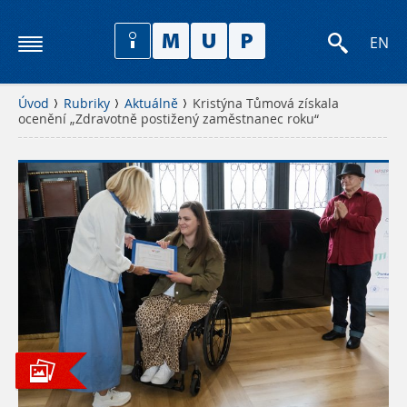
EN
Úvod
Rubriky
Aktuálně
Kristýna Tůmová získala
ocenění „Zdravotně postižený zaměstnanec roku“