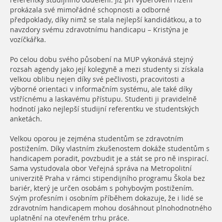
referentky studijního oddělení. Již při výběrovém řízení
prokázala své mimořádné schopnosti a odborné
předpoklady, díky nimž se stala nejlepší kandidátkou, a to
navzdory svému zdravotnímu handicapu – Kristýna je
vozíčkářka.
Po celou dobu svého působení na MUP vykonává stejný
rozsah agendy jako její kolegyně a mezi studenty si získala
velkou oblibu nejen díky své pečlivosti, pracovitosti a
výborné orientaci v informačním systému, ale také díky
vstřícnému a laskavému přístupu. Studenti ji pravidelně
hodnotí jako nejlepší studijní referentku ve studentských
anketách.
Velkou oporou je zejména studentům se zdravotním
postižením. Díky vlastním zkušenostem dokáže studentům s
handicapem poradit, povzbudit je a stát se pro ně inspirací.
Sama vystudovala obor Veřejná správa na Metropolitní
univerzitě Praha v rámci stipendijního programu Škola bez
bariér, který je určen osobám s pohybovým postižením.
Svým profesním i osobním příběhem dokazuje, že i lidé se
zdravotním handicapem mohou dosáhnout plnohodnotného
uplatnění na otevřeném trhu práce.