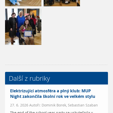
Další z rubriky
Elektrizující atmosféra a plný klub: MUP
Night zakončila školní rok ve velkém stylu
27. 6. 2026 Autoři: Dominik Borek, Sebastian Szaban
The end of the school year party se uskutečnila v