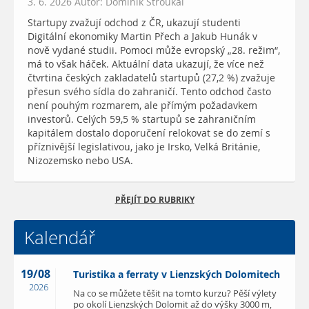
3. 6. 2026 Autor: Dominik Stroukal
Startupy zvažují odchod z ČR, ukazují studenti
Digitální ekonomiky Martin Přech a Jakub Hunák v
nově vydané studii. Pomoci může evropský „28. režim“,
má to však háček. Aktuální data ukazují, že více než
čtvrtina českých zakladatelů startupů (27,2 %) zvažuje
přesun svého sídla do zahraničí. Tento odchod často
není pouhým rozmarem, ale přímým požadavkem
investorů. Celých 59,5 % startupů se zahraničním
kapitálem dostalo doporučení relokovat se do zemí s
příznivější legislativou, jako je Irsko, Velká Británie,
Nizozemsko nebo USA.
PŘEJÍT DO RUBRIKY
Kalendář
19/08
Turistika a ferraty v Lienzských Dolomitech
2026
Na co se můžete těšit na tomto kurzu? Pěší výlety
po okolí Lienzských Dolomit až do výšky 3000 m,