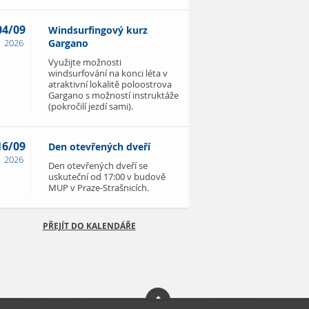
04/09
Windsurfingový kurz
2026
Gargano
Využijte možnosti
windsurfování na konci léta v
atraktivní lokalitě poloostrova
Gargano s možností instruktáže
(pokročilí jezdí sami).
16/09
Den otevřených dveří
2026
Den otevřených dveří se
uskuteční od 17:00 v budově
MUP v Praze-Strašnicích.
PŘEJÍT DO KALENDÁŘE