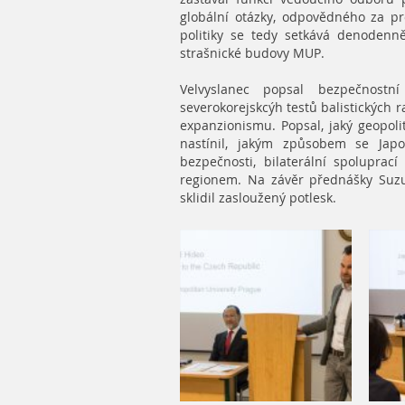
globální otázky, odpovědného za p
politiky se tedy setkává denodenn
strašnické budovy MUP.
Velvyslanec popsal bezpečnostn
severokorejskcýh testů balistických ra
expanzionismu. Popsal, jaký geopoli
nastínil, jakým způsobem se Japo
bezpečnosti, bilaterální spolupra
regionem. Na závěr přednášky Suzu
sklidil zasloužený potlesk.