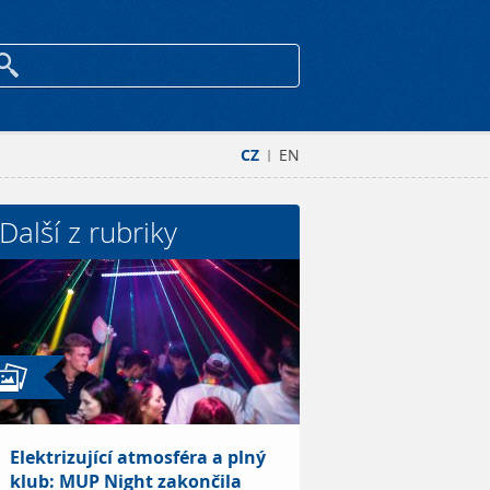
CZ
EN
|
Další z rubriky
Elektrizující atmosféra a plný
klub: MUP Night zakončila