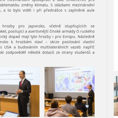
roblematiku změny klimatu. S otázkami mezinárodní
ě, a to bylo vidět i při přednášce v zaplněné aule
í hrozby pro Japonsko, včetně stupňujících se
ket, posilující a asertivnější čínské armády či ruského
tický dopad mají tyto hrozby i pro Evropu. Následně
nsko k hrozbám staví – skrze posilování vlastní
cí s USA a budováním multilaterálních vazeb napříč
ki zodpověděl několik dotazů ze strany studentů a