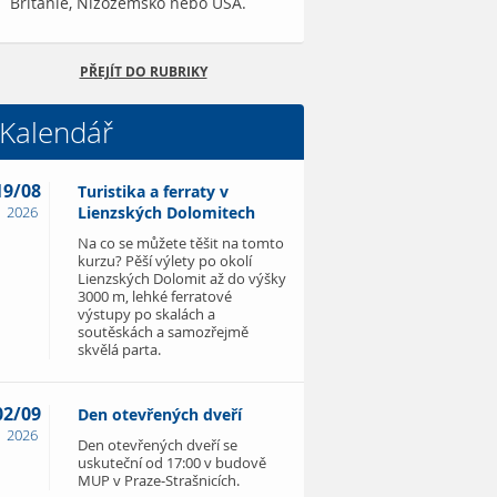
Británie, Nizozemsko nebo USA.
PŘEJÍT DO RUBRIKY
Kalendář
19/08
Turistika a ferraty v
2026
Lienzských Dolomitech
Na co se můžete těšit na tomto
kurzu? Pěší výlety po okolí
Lienzských Dolomit až do výšky
3000 m, lehké ferratové
výstupy po skalách a
soutěskách a samozřejmě
skvělá parta.
02/09
Den otevřených dveří
2026
Den otevřených dveří se
uskuteční od 17:00 v budově
MUP v Praze-Strašnicích.