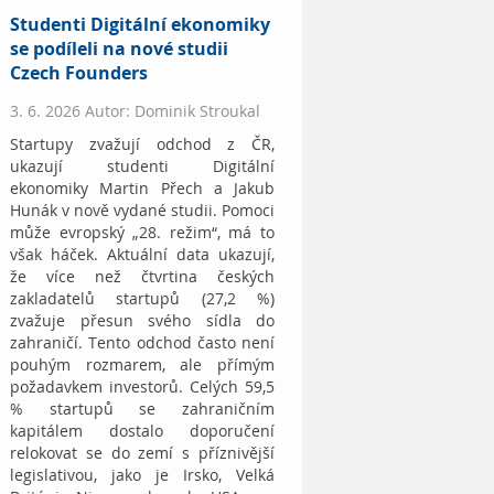
Studenti Digitální ekonomiky
se podíleli na nové studii
Czech Founders
3. 6. 2026 Autor: Dominik Stroukal
Startupy zvažují odchod z ČR,
ukazují studenti Digitální
ekonomiky Martin Přech a Jakub
Hunák v nově vydané studii. Pomoci
může evropský „28. režim“, má to
však háček. Aktuální data ukazují,
že více než čtvrtina českých
zakladatelů startupů (27,2 %)
zvažuje přesun svého sídla do
zahraničí. Tento odchod často není
pouhým rozmarem, ale přímým
požadavkem investorů. Celých 59,5
% startupů se zahraničním
kapitálem dostalo doporučení
relokovat se do zemí s příznivější
legislativou, jako je Irsko, Velká