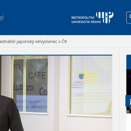
e!
dnášel japonský velvyslanec v ČR