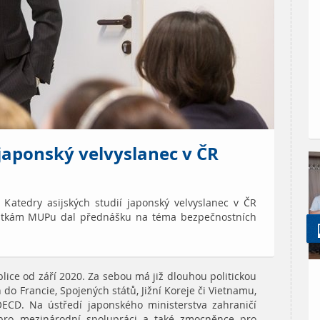
aponský velvyslanec v ČR
í Katedry asijských studií japonský velvyslanec v ČR
ntkám MUPu dal přednášku na téma bezpečnostních
lice od září 2020. Za sebou má již dlouhou politickou
 do Francie, Spojených států, Jižní Koreje či Vietnamu,
OECD. Na ústředí japonského ministerstva zahraničí
 pro mezinárodní spolupráci a také zmocněnce pro