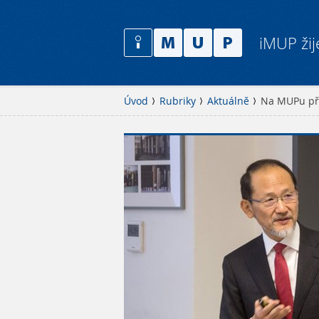
iMUP žij
Úvod
Rubriky
Aktuálně
Na MUPu pře