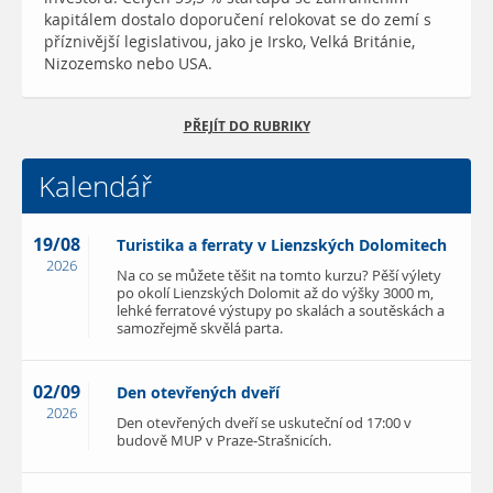
kapitálem dostalo doporučení relokovat se do zemí s
příznivější legislativou, jako je Irsko, Velká Británie,
Nizozemsko nebo USA.
PŘEJÍT DO RUBRIKY
Kalendář
19/08
Turistika a ferraty v Lienzských Dolomitech
2026
Na co se můžete těšit na tomto kurzu? Pěší výlety
po okolí Lienzských Dolomit až do výšky 3000 m,
lehké ferratové výstupy po skalách a soutěskách a
samozřejmě skvělá parta.
02/09
Den otevřených dveří
2026
Den otevřených dveří se uskuteční od 17:00 v
budově MUP v Praze-Strašnicích.