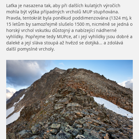
Laťka je nasazena tak, aby při dalších kulatých výročích
mohla být výška případných vrcholů MUP stupňována.
Pravda, tentokrát byla poněkud poddimenzována (1324 m), k
15 letům by samozřejmě slušelo 1500 m, nicméně se jedná o
horský vrchol vskutku důstojný a nabízející nádherné
vyhlídky. Popřejme tedy MUPce, ať i její vyhlídky jsou dobré a
daleké a její sláva stoupá až hvězd se dotýká... a zdolává
další pomyslné vrcholy.