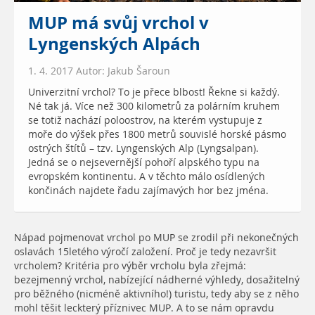
MUP má svůj vrchol v
Lyngenských Alpách
1. 4. 2017 Autor: Jakub Šaroun
Univerzitní vrchol? To je přece blbost! Řekne si každý.
Né tak já. Více než 300 kilometrů za polárním kruhem
se totiž nachází poloostrov, na kterém vystupuje z
moře do výšek přes 1800 metrů souvislé horské pásmo
ostrých štítů – tzv. Lyngenských Alp (Lyngsalpan).
Jedná se o nejsevernější pohoří alpského typu na
evropském kontinentu. A v těchto málo osídlených
končinách najdete řadu zajímavých hor bez jména.
Nápad pojmenovat vrchol po MUP se zrodil při nekonečných
oslavách 15letého výročí založení. Proč je tedy nezavršit
vrcholem? Kritéria pro výběr vrcholu byla zřejmá:
bezejmenný vrchol, nabízející nádherné výhledy, dosažitelný
pro běžného (nicméně aktivního!) turistu, tedy aby se z něho
mohl těšit leckterý příznivec MUP. A to se nám opravdu