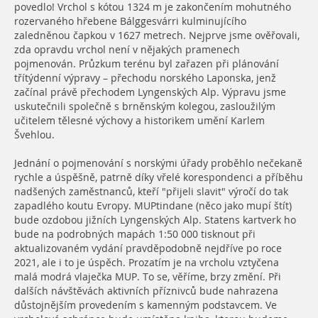
povedlo! Vrchol s kótou 1324 m je zakončením mohutného
rozervaného hřebene Bálggesvárri kulminujícího
zaledněnou čapkou v 1627 metrech. Nejprve jsme ověřovali,
zda opravdu vrchol není v nějakých pramenech
pojmenován. Průzkum terénu byl zařazen při plánování
třítýdenní výpravy – přechodu norského Laponska, jenž
začínal právě přechodem Lyngenských Alp. Výpravu jsme
uskutečnili společně s brněnským kolegou, zasloužilým
učitelem tělesné výchovy a historikem umění Karlem
Švehlou.
Jednání o pojmenování s norskými úřady proběhlo nečekaně
rychle a úspěšně, patrně díky vřelé korespondenci a příběhu
nadšených zaměstnanců, kteří "přijeli slavit" výročí do tak
zapadlého koutu Evropy. MUPtindane (něco jako mupí štít)
bude ozdobou jižních Lyngenských Alp. Statens kartverk ho
bude na podrobných mapách 1:50 000 tisknout při
aktualizovaném vydání pravděpodobně nejdříve po roce
2021, ale i to je úspěch. Prozatím je na vrcholu vztyčena
malá modrá vlaječka MUP. To se, věříme, brzy změní. Při
dalších návštěvách aktivních příznivců bude nahrazena
důstojnějším provedením s kamenným podstavcem. Ve