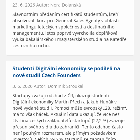
23. 6. 2026 Autor: Nora Dolanská
Slavnostním předáním certifikátů studentům, kteří
absolvovali kurz pro General Sales Agenty v oblasti
marketingu leteckých společností a destinačního
managementu, letos poprvé vyvrcholila doplňková
výuka bakalářského i magisterského studia na Katedře
cestovního ruchu.
Studenti Digitální ekonomiky se podíleli na
nové studii Czech Founders
3. 6. 2026 Autor: Dominik Stroukal
Startupy zvažují odchod z ČR, ukazují studenti
Digitální ekonomiky Martin Přech a Jakub Hunák v
nově vydané studii. Pomoci může evropský „28. režim“,
má to však háček. Aktuální data ukazují, že více než
čtvrtina českých zakladatelů startupů (27,2 %) zvažuje
přesun svého sídla do zahraničí. Tento odchod často
není pouhým rozmarem, ale přímým požadavkem
investorů. Celých 59,5 % startupů se zahraničním