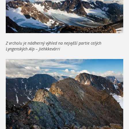
Z vrcholu je nádherný výhled na nejvyšší partie celých
Lyngenských Alp – Jiehkkevárri