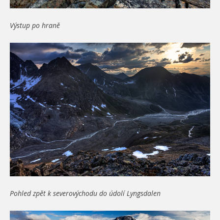
Výstup po hraně
Pohled zpět k severovýchodu do údolí Lyngsdalen