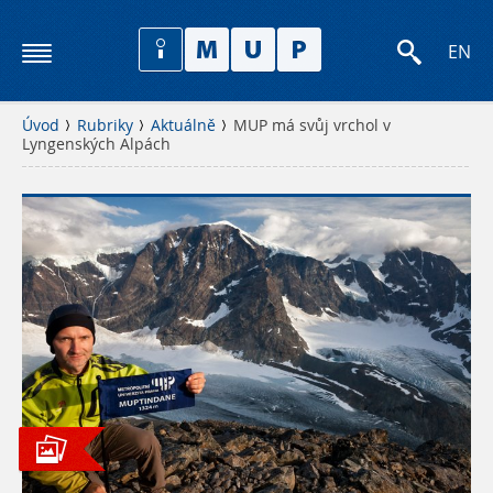
EN
Úvod
Rubriky
Aktuálně
MUP má svůj vrchol v
Lyngenských Alpách