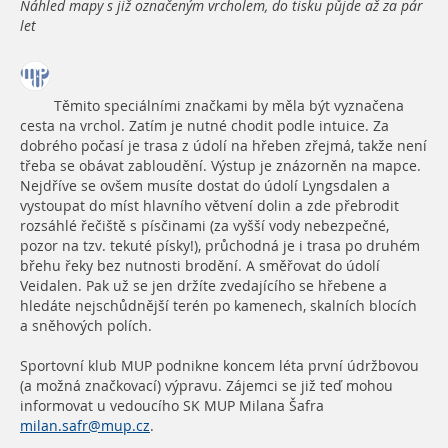
Náhled mapy s již označeným vrcholem, do tisku půjde až za pár
let
Těmito speciálními značkami by měla být vyznačena
cesta na vrchol. Zatím je nutné chodit podle intuice. Za
dobrého počasí je trasa z údolí na hřeben zřejmá, takže není
třeba se obávat zabloudění. Výstup je znázorněn na mapce.
Nejdříve se ovšem musíte dostat do údolí Lyngsdalen a
vystoupat do míst hlavního větvení dolin a zde přebrodit
rozsáhlé řečiště s písčinami (za vyšší vody nebezpečné,
pozor na tzv. tekuté písky!), průchodná je i trasa po druhém
břehu řeky bez nutnosti brodění. A směřovat do údolí
Veidalen. Pak už se jen držíte zvedajícího se hřebene a
hledáte nejschůdnější terén po kamenech, skalních blocích
a sněhových polích.
Sportovní klub MUP podnikne koncem léta první údržbovou
(a možná značkovací) výpravu. Zájemci se již teď mohou
informovat u vedoucího SK MUP Milana Šafra
milan.safr@mup.cz
.