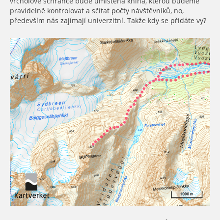
vrcholové schránce bude umístěna kniha, kterou budeme
pravidelně kontrolovat a sčítat počty návštěvníků, no,
především nás zajímají univerzitní. Takže kdy se přidáte vy?