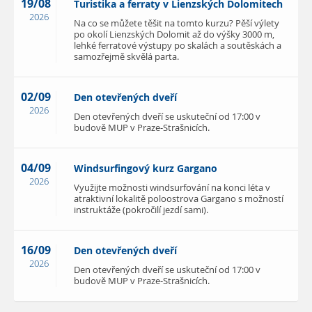
19/08
Turistika a ferraty v Lienzských Dolomitech
2026
Na co se můžete těšit na tomto kurzu? Pěší výlety
po okolí Lienzských Dolomit až do výšky 3000 m,
lehké ferratové výstupy po skalách a soutěskách a
samozřejmě skvělá parta.
02/09
Den otevřených dveří
2026
Den otevřených dveří se uskuteční od 17:00 v
budově MUP v Praze-Strašnicích.
04/09
Windsurfingový kurz Gargano
2026
Využijte možnosti windsurfování na konci léta v
atraktivní lokalitě poloostrova Gargano s možností
instruktáže (pokročilí jezdí sami).
16/09
Den otevřených dveří
2026
Den otevřených dveří se uskuteční od 17:00 v
budově MUP v Praze-Strašnicích.