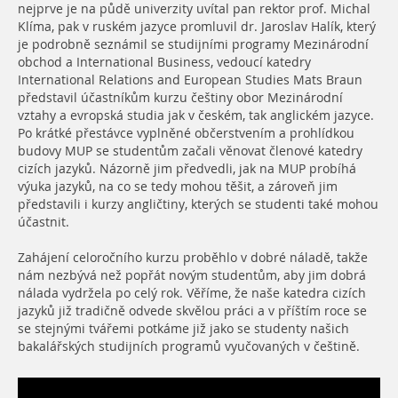
nejprve je na půdě univerzity uvítal pan rektor prof. Michal
Klíma, pak v ruském jazyce promluvil dr. Jaroslav Halík, který
je podrobně seznámil se studijními programy Mezinárodní
obchod a International Business, vedoucí katedry
International Relations and European Studies Mats Braun
představil účastníkům kurzu češtiny obor Mezinárodní
vztahy a evropská studia jak v českém, tak anglickém jazyce.
Po krátké přestávce vyplněné občerstvením a prohlídkou
budovy MUP se studentům začali věnovat členové katedry
cizích jazyků. Názorně jim předvedli, jak na MUP probíhá
výuka jazyků, na co se tedy mohou těšit, a zároveň jim
představili i kurzy angličtiny, kterých se studenti také mohou
účastnit.
Zahájení celoročního kurzu proběhlo v dobré náladě, takže
nám nezbývá než popřát novým studentům, aby jim dobrá
nálada vydržela po celý rok. Věříme, že naše katedra cizích
jazyků již tradičně odvede skvělou práci a v příštím roce se
se stejnými tvářemi potkáme již jako se studenty našich
bakalářských studijních programů vyučovaných v češtině.