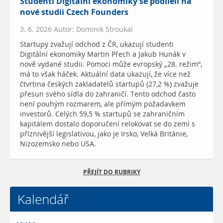
Studenti Digitální ekonomiky se podíleli na
nové studii Czech Founders
3. 6. 2026 Autor: Dominik Stroukal
Startupy zvažují odchod z ČR, ukazují studenti
Digitální ekonomiky Martin Přech a Jakub Hunák v
nově vydané studii. Pomoci může evropský „28. režim“,
má to však háček. Aktuální data ukazují, že více než
čtvrtina českých zakladatelů startupů (27,2 %) zvažuje
přesun svého sídla do zahraničí. Tento odchod často
není pouhým rozmarem, ale přímým požadavkem
investorů. Celých 59,5 % startupů se zahraničním
kapitálem dostalo doporučení relokovat se do zemí s
příznivější legislativou, jako je Irsko, Velká Británie,
Nizozemsko nebo USA.
PŘEJÍT DO RUBRIKY
Kalendář