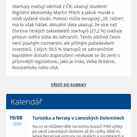
Startupy zvažují odchod z ČR, ukazují studenti
Digitální ekonomiky Martin Přech a Jakub Hunák v
nově vydané studii. Pomoci může evropský „28. režim“,
má to však háček. Aktuální data ukazují, že více než
čtvrtina českých zakladatelů startupů (27,2 %) zvažuje
přesun svého sídla do zahraničí. Tento odchod často
není pouhým rozmarem, ale přímým požadavkem
investorů. Celých 59,5 % startupů se zahraničním
kapitálem dostalo doporučení relokovat se do zemí s
příznivější legislativou, jako je Irsko, Velká Británie,
Nizozemsko nebo USA.
PŘEJÍT DO RUBRIKY
Kalendář
19/08
Turistika a ferraty v Lienzských Dolomitech
2026
Na co se můžete těšit na tomto kurzu? Pěší výlety
po okolí Lienzských Dolomit až do výšky 3000 m,
lehké ferratové výstupy po skalách a soutěskách a