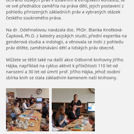
ochranu lidských práv v ústavním a evropském kontextu, se
ve své přednášce zaměřila na práva dětí, jejich postavení z
pohledu přirozených základních práv a vybraných otázek
českého soukromého práva.
Na dr. Odehnalovou navázala doc. PhDr. Blanka Knotková-
Čapková, Ph.D. z katedry asijských studií, přední expertka na
genderová studia a indologii, a věnovala se Indii z pohledu
práv dítěte, zaměstnávání dětí a lidských práv obecně.
Můžete se těšit také na další akce Odborné knihovny Jiřího
Hájka, například na cyklus aktivit k příležitosti 110 let od
narození a 30 let od úmrtí prof. Jiřího Hájka, jehož osobní
sbírka knih se stala základním kamenem naší knihovny.