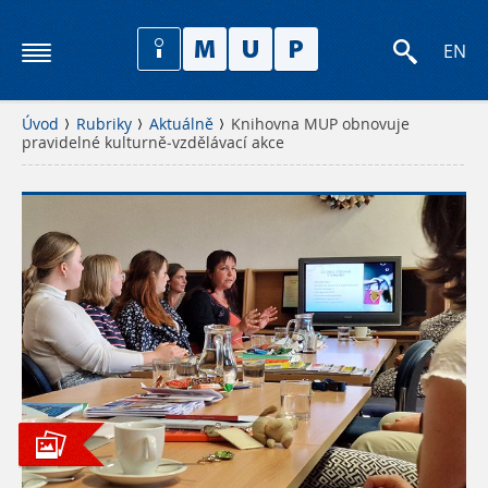
EN
Úvod
Rubriky
Aktuálně
Knihovna MUP obnovuje
pravidelné kulturně-vzdělávací akce