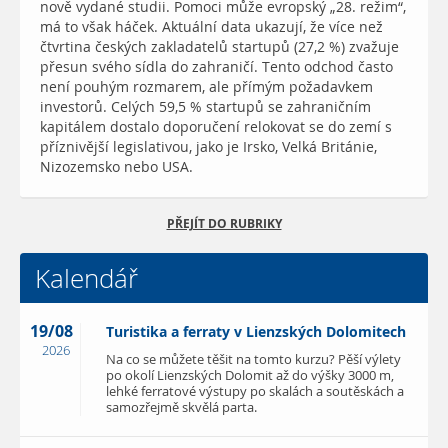
nově vydané studii. Pomoci může evropský „28. režim“,
má to však háček. Aktuální data ukazují, že více než
čtvrtina českých zakladatelů startupů (27,2 %) zvažuje
přesun svého sídla do zahraničí. Tento odchod často
není pouhým rozmarem, ale přímým požadavkem
investorů. Celých 59,5 % startupů se zahraničním
kapitálem dostalo doporučení relokovat se do zemí s
příznivější legislativou, jako je Irsko, Velká Británie,
Nizozemsko nebo USA.
PŘEJÍT DO RUBRIKY
Kalendář
19/08
Turistika a ferraty v Lienzských Dolomitech
2026
Na co se můžete těšit na tomto kurzu? Pěší výlety
po okolí Lienzských Dolomit až do výšky 3000 m,
lehké ferratové výstupy po skalách a soutěskách a
samozřejmě skvělá parta.