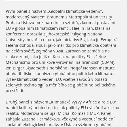
První panel s názvem „Globální klimatické vedení?“,
moderovaný Matsem Braunem z Metropolitní univerzity
Praha a Ústavu mezinárodních vztahů, zkoumal postavení
EU v globálním klimatickém rámci. Heejin Han, která na
konferenci dorazila z jihokorejské Pukyong National
University, hovořila o tom, jak iniciativy EU, jako je Evropská
zelená dohoda, slouží jako měřítko pro klimatická opatření
na celém světě, zejména v Asii. Zároveň se zaměřila na
reakce zemí, jako je Jižní Korea, na politiky EU, včetně
Mechanismu pro uhlíkové vyrovnání na hranicích (CBAM).
Jon Birger Skjaerseth z norského Fridtjof Nansen Institute
obohatil diskusi analýzou globálního politického klimatu a
výzev klimatického vedení EU, včetně závodů v oblasti
zelených technologií a měnícího se globálního politického
prostředí.
Druhý panel s názvem „Klimatické výzvy v Africe a role EU“
nabídl kritický pohled na to, jak politiky EU ovlivňují africkou
realitu. Moderování se ujal Michal Kolmaš z MUP. Panel
zahájila Zuzana Harmáčková, vědkyně a vedoucí oddělení
sociálně-ekologických analýz v Ústavu výzkumu globální