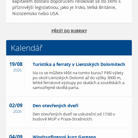
kapitálem dostalo doporučení relokovat se do zemí s
příznivější legislativou, jako je Irsko, Velká Británie,
Nizozemsko nebo USA.
PŘEJÍT DO RUBRIKY
Kalendář
19/08
Turistika a ferraty v Lienzských Dolomitech
2026
Na co se můžete těšit na tomto kurzu? Pěší výlety
po okolí Lienzských Dolomit až do výšky 3000 m,
lehké ferratové výstupy po skalách a soutěskách a
samozřejmě skvělá parta.
02/09
Den otevřených dveří
2026
Den otevřených dveří se uskuteční od 17:00 v
budově MUP v Praze-Strašnicích.
04/09
Windsurfingový kurz Gargano