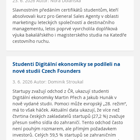
23. 6. 2026 Autor: Nora Dolanská
Slavnostním předáním certifikátů studentům, kteří
absolvovali kurz pro General Sales Agenty v oblasti
marketingu leteckých společností a destinačního
managementu, letos poprvé vyvrcholila doplňková
výuka bakalářského i magisterského studia na Katedře
cestovního ruchu.
Studenti Digitální ekonomiky se podíleli na
nové studii Czech Founders
3. 6. 2026 Autor: Dominik Stroukal
Startupy zvažují odchod z ČR, ukazují studenti
Digitální ekonomiky Martin Přech a Jakub Hunák v
nově vydané studii. Pomoci může evropský „28. režim“,
má to však háček. Aktuální data ukazují, že více než
čtvrtina českých zakladatelů startupů (27,2 %) zvažuje
přesun svého sídla do zahraničí. Tento odchod často
není pouhým rozmarem, ale přímým požadavkem
investorů. Celých 59,5 % startupů se zahraničním