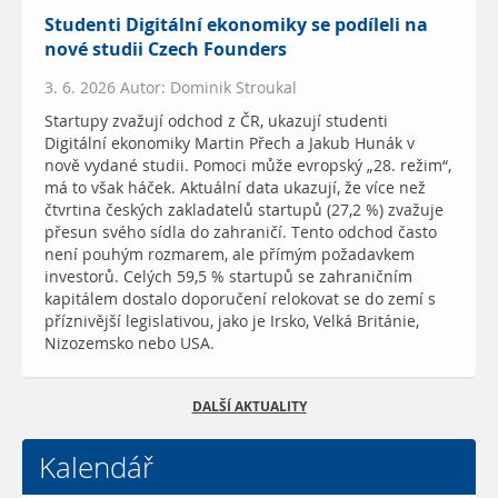
Studenti Digitální ekonomiky se podíleli na
nové studii Czech Founders
3. 6. 2026 Autor: Dominik Stroukal
Startupy zvažují odchod z ČR, ukazují studenti
Digitální ekonomiky Martin Přech a Jakub Hunák v
nově vydané studii. Pomoci může evropský „28. režim“,
má to však háček. Aktuální data ukazují, že více než
čtvrtina českých zakladatelů startupů (27,2 %) zvažuje
přesun svého sídla do zahraničí. Tento odchod často
není pouhým rozmarem, ale přímým požadavkem
investorů. Celých 59,5 % startupů se zahraničním
kapitálem dostalo doporučení relokovat se do zemí s
příznivější legislativou, jako je Irsko, Velká Británie,
Nizozemsko nebo USA.
DALŠÍ AKTUALITY
Kalendář