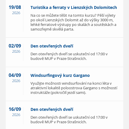
19/08
Turistika a ferraty v Lienzských Dolomitech
2026
Na co se můžete těšit na tomto kurzu? Pěší výlety
po okolí Lienzských Dolomit až do výšky 3000 m,
lehké ferratové výstupy po skalách a soutěskách a
samozřejmě skvělá parta.
02/09
Den otevřených dveří
2026
Den otevřených dveří se uskuteční od 17:00 v
budově MUP v Praze-Strašnicích.
04/09
Windsurfingový kurz Gargano
2026
Využijte možnosti windsurfování na konci léta v
atraktivní lokalitě poloostrova Gargano s možností
instruktáže (pokročilí jezdí sami).
16/09
Den otevřených dveří
2026
Den otevřených dveří se uskuteční od 17:00 v
budově MUP v Praze-Strašnicích.