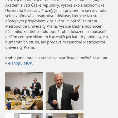
z různých odborných pracovišť v České republice (např.
Akademie věd České republiky, Vysoká škola ekonomická,
Univerzita Karlova v Praze). Jejich přičiněním se rozvinula
velmi zajímavá a inspirativní diskuse, která se tak stala
důstojným příspěvkem k oslavám 15. výročí založení
Metropolitní univerzity Praha. Vysoce kladná hodnocení
účastníků kulatého stolu budiž toho důkazem a současně
dalším cenným vkladem k prestiži jak katedry politologie a
humanitních studií, tak především samotné Metropolitní
univerzity Praha.
Knihu Jana Rataje a Miloslava Martínka je možné zakoupit
v
e-shopu MUP
.