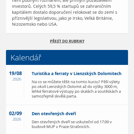
není pouhým rozmarem, ale přímým požadavkem
investorů. Celých 59,5 % startupů se zahraničním
kapitálem dostalo doporučení relokovat se do zemí s
příznivější legislativou, jako je Irsko, Velká Británie,
Nizozemsko nebo USA.
PŘEJÍT DO RUBRIKY
Kalendář
19/08
Turistika a ferraty v Lienzských Dolomitech
2026
Na co se můžete těšit na tomto kurzu? Pěší výlety
po okolí Lienzských Dolomit až do výšky 3000 m,
lehké ferratové výstupy po skalách a soutěskách a
samozřejmě skvělá parta.
02/09
Den otevřených dveří
2026
Den otevřených dveří se uskuteční od 17:00 v
budově MUP v Praze-Strašnicích.