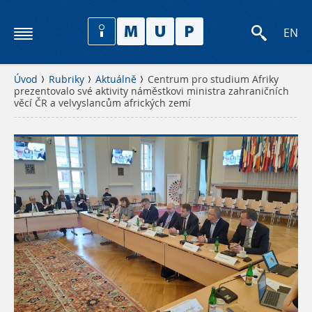
EN
Úvod
Rubriky
Aktuálně
Centrum pro studium Afriky
prezentovalo své aktivity náměstkovi ministra zahraničních
věcí ČR a velvyslancům afrických zemí