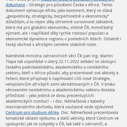
dokument
– Strategii pro působení Česka v Africe. Tento
dokument vymezuje Afriku jako kontinent, který se stává
„geopoliticky, strategicky, bezpečnostně a ekonomicky“
důležitým, a to nejen díky ohromné surovinové základně,
která má pro globální ekonomiku, včetně ČR, mimořádný
význam, ale i například díky rychle rostoucí populaci a
ekonomické dynamice regionu v posledních letech. Ostatně i
český obchod s africkými zeměmi stabilně roste.
Náměstek ministra zahraničních věcí ČR pan Ing. Martin
Tlapa tak uspořádal v úterý 22.11.2022 setkání se zástupci
českého podnikatelského, akademického a nevládního
sektoru, kteří v Africe působí, aby prezentovali své aktivity a
řešení, které přispívají k naplňování cílů nové Strategie,
velvyslancům afrických zemí akreditovaných v ČR. V bloku
věnovaném nevládnímu a akademickému sektoru dostala
příležitost – jako jediná ze dvou prezentujících
akademických institucí – i doc. Němečková z katedry
mezinárodního obchodu, která současně vede výzkumné
Centrum pro studium Afriky
. Doc. Němečková prezentovala
tematické oblasti výzkumu a další aktivity, které Centrum ve
spolupráci jak se subjekty v ČR, tak také v zahraničí, a