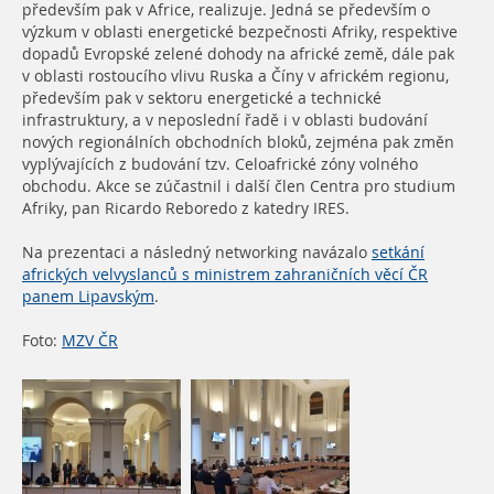
především pak v Africe, realizuje. Jedná se především o
výzkum v oblasti energetické bezpečnosti Afriky, respektive
dopadů Evropské zelené dohody na africké země, dále pak
v oblasti rostoucího vlivu Ruska a Číny v africkém regionu,
především pak v sektoru energetické a technické
infrastruktury, a v neposlední řadě i v oblasti budování
nových regionálních obchodních bloků, zejména pak změn
vyplývajících z budování tzv. Celoafrické zóny volného
obchodu. Akce se zúčastnil i další člen Centra pro studium
Afriky, pan Ricardo Reboredo z katedry IRES.
Na prezentaci a následný networking navázalo
setkání
afrických velvyslanců s ministrem zahraničních věcí ČR
panem Lipavským
.
Foto:
MZV ČR