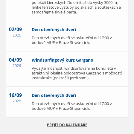
po okolí Lienzských Dolomit až do výšky 3000 m,
lehké ferratové výstupy po skalách a soutěskách a
samozřejmě skvělá parta.
02/09
Den otevřených dveří
2026
Den otevřených dveří se uskuteční od 17:00 v
budově MUP v Praze-Strašnicích.
04/09
Windsurfingový kurz Gargano
2026
Využijte možnosti windsurfování na konci léta v
atraktivní lokalitě poloostrova Gargano s možností
instruktáže (pokročilí jezdí sami).
16/09
Den otevřených dveří
2026
Den otevřených dveří se uskuteční od 17:00 v
budově MUP v Praze-Strašnicích.
PŘEJÍT DO KALENDÁŘE