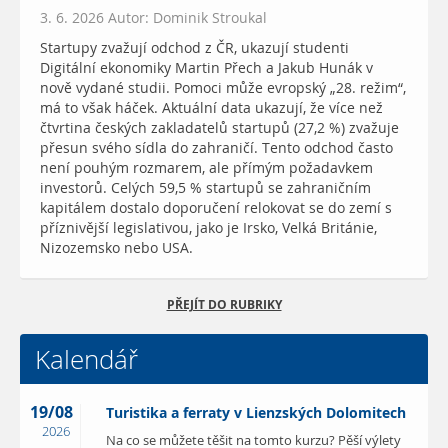
3. 6. 2026 Autor: Dominik Stroukal
Startupy zvažují odchod z ČR, ukazují studenti
Digitální ekonomiky Martin Přech a Jakub Hunák v
nově vydané studii. Pomoci může evropský „28. režim“,
má to však háček. Aktuální data ukazují, že více než
čtvrtina českých zakladatelů startupů (27,2 %) zvažuje
přesun svého sídla do zahraničí. Tento odchod často
není pouhým rozmarem, ale přímým požadavkem
investorů. Celých 59,5 % startupů se zahraničním
kapitálem dostalo doporučení relokovat se do zemí s
příznivější legislativou, jako je Irsko, Velká Británie,
Nizozemsko nebo USA.
PŘEJÍT DO RUBRIKY
Kalendář
19/08
Turistika a ferraty v Lienzských Dolomitech
2026
Na co se můžete těšit na tomto kurzu? Pěší výlety