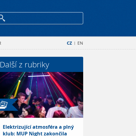
R
CZ
EN
|
Další z rubriky
Elektrizující atmosféra a plný
klub: MUP Night zakončila