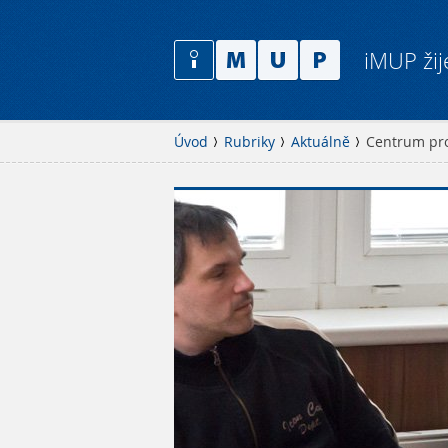
iMUP žij
Úvod
Rubriky
Aktuálně
Centrum pro