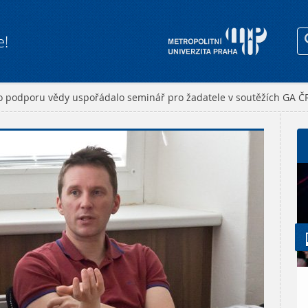
e!
 podporu vědy uspořádalo seminář pro žadatele v soutěžích GA Č