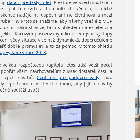
zují
data z předešlých let
. Přestože ve všech soutěžích
 ve společenských a humanitních vědách, v nichž
okonce naděje na úspěch ani ne čtvrtinová a mezi
ruba 1:8. Proto se snažíme, aby návrhy vzešlé z MUP
ak po formální stránce, tak i s ohledem na excelenci a
jektů. Klíčovým posuzovaným kritériem jsou výstupy
ocení vědy situace více než dynamická, doporučujeme
lášť dobře promyslet, a to za pomoci v tomto ohledu
dy vydané v roce 2013
.
ě velkou rozpočtovou kapitolu letos utká větší počet
 popřát všem navrhovatelům z MUP dostatek času a
i jejich návrhů.
Centrum pro podporu vědy
rádo
y i potřebnou asistenci k tomu, aby jejich návrhy
očné soutěži uspět.