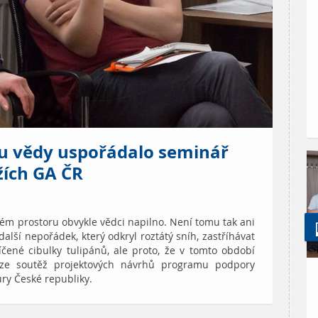
u vědy uspořádalo seminář
žích GA ČR
kém prostoru obvykle vědci napilno. Není tomu tak ani
další nepořádek, který odkryl roztátý sníh, zastříhávat
čené cibulky tulipánů, ale proto, že v tomto období
fáze soutěž projektových návrhů programu podpory
ry České republiky.