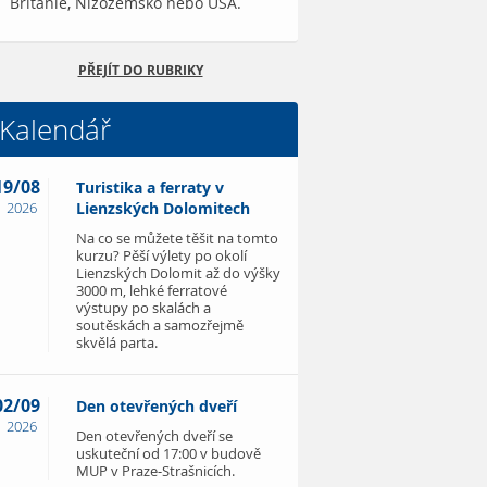
Británie, Nizozemsko nebo USA.
PŘEJÍT DO RUBRIKY
Kalendář
19/08
Turistika a ferraty v
2026
Lienzských Dolomitech
Na co se můžete těšit na tomto
kurzu? Pěší výlety po okolí
Lienzských Dolomit až do výšky
3000 m, lehké ferratové
výstupy po skalách a
soutěskách a samozřejmě
skvělá parta.
02/09
Den otevřených dveří
2026
Den otevřených dveří se
uskuteční od 17:00 v budově
MUP v Praze-Strašnicích.