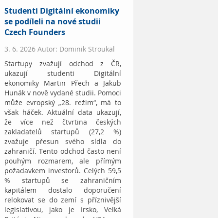
Studenti Digitální ekonomiky
se podíleli na nové studii
Czech Founders
3. 6. 2026 Autor: Dominik Stroukal
Startupy zvažují odchod z ČR,
ukazují studenti Digitální
ekonomiky Martin Přech a Jakub
Hunák v nově vydané studii. Pomoci
může evropský „28. režim“, má to
však háček. Aktuální data ukazují,
že více než čtvrtina českých
zakladatelů startupů (27,2 %)
zvažuje přesun svého sídla do
zahraničí. Tento odchod často není
pouhým rozmarem, ale přímým
požadavkem investorů. Celých 59,5
% startupů se zahraničním
kapitálem dostalo doporučení
relokovat se do zemí s příznivější
legislativou, jako je Irsko, Velká