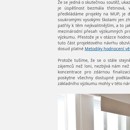
Že se jedná o skutečnou soutěž, uka
je úspěšnost bezmála třetinová,
předkládáme projekty na MUP, je d
soukromými vysokými školami jen zh
patřily k těm nejkvalitnějším, a to j
mezinárodní přesah výzkumných pro
výzkumu. Přestože je v otázce hodn
tuto část projektového návrhu obzv
dosud platné
Metodiky hodnocení vě
Protože tušíme, že se o stále stejn
zájemců než loni, nezbývá nám než
koncentrace pro zdárnou finalizac
poskytne všechny dostupné podklad
základního výzkumu mohly v této nár