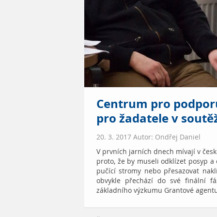
Centrum pro podpor
pro žadatele v soutě
20. 3. 2017 Autor: Ondřej Daniel
V prvních jarních dnech mívají v čes
proto, že by museli odklízet posyp a 
pučící stromy nebo přesazovat naklí
obvykle přechází do své finální 
základního výzkumu Grantové agentu