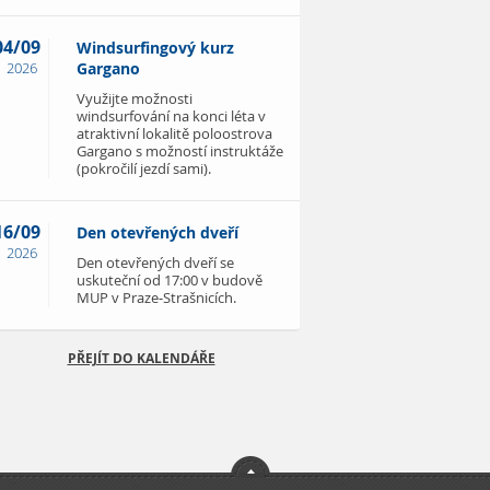
04/09
Windsurfingový kurz
2026
Gargano
Využijte možnosti
windsurfování na konci léta v
atraktivní lokalitě poloostrova
Gargano s možností instruktáže
(pokročilí jezdí sami).
16/09
Den otevřených dveří
2026
Den otevřených dveří se
uskuteční od 17:00 v budově
MUP v Praze-Strašnicích.
PŘEJÍT DO KALENDÁŘE