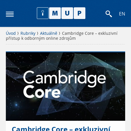
EN
Úvod
Rubriky
Aktuálně
Cambridge Core – exkluzivní
přístup k odborným online zdrojům
Cambridge Core – exkluzivní