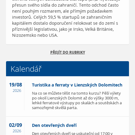
přesun svého sídla do zahraničí. Tento odchod často
není pouhým rozmarem, ale přímým požadavkem
investorů. Celých 59,5 % startupů se zahraničním
kapitálem dostalo doporučení relokovat se do zemí s
příznivější legislativou, jako je Irsko, Velká Británie,
Nizozemsko nebo USA.
PŘEJÍT DO RUBRIKY
Kalendář
19/08
Turistika a ferraty v Lienzských Dolomitech
2026
Na co se můžete těšit na tomto kurzu? Pěší výlety
po okolí Lienzských Dolomit až do výšky 3000 m,
lehké ferratové výstupy po skalách a soutěskách a
samozřejmě skvělá parta.
02/09
Den otevřených dveří
2026
Den otevřených dveří se uskuteční od 17:00 v