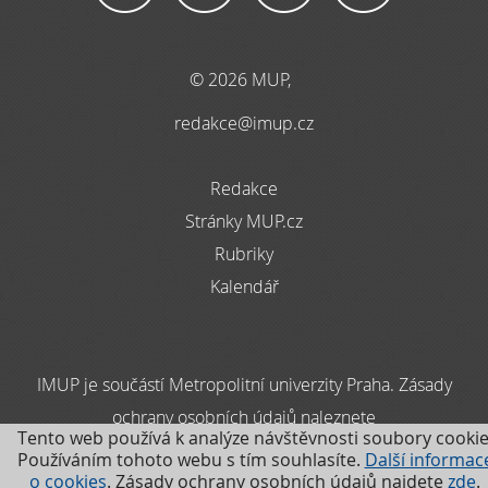
© 2026 MUP,
redakce@imup.cz
Redakce
Stránky MUP.cz
Rubriky
Kalendář
IMUP je součástí Metropolitní univerzity Praha. Zásady
ochrany osobních údajů naleznete
Tento web používá k analýze návštěvnosti soubory cookie
zde
Používáním tohoto webu s tím souhlasíte.
Další informac
o cookies
. Zásady ochrany osobních údajů najdete
zde
.
.