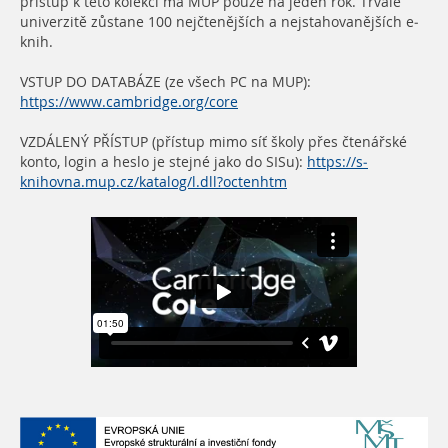
přístup k této kolekci má MUP pouze na jeden rok. Trvale
univerzitě zůstane 100 nejčtenějších a nejstahovanějších e-
knih.
VSTUP DO DATABÁZE (ze všech PC na MUP):
https://www.cambridge.org/core
VZDÁLENÝ PŘÍSTUP (přístup mimo síť školy přes čtenářské
konto, login a heslo je stejné jako do SISu):
https://s-
knihovna.mup.cz/katalog/l.dll?octenhtm