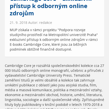
přístup k odborným online
zdrojům
21. 9. 2018 Autor: redakce
MUP získala v rámci projektu "Podpora rozvoje
studijního prostředí na Metropolitní univerzitě Praha"
exkluzivní přístup k odborným online zdrojům v rámci
E-books Cambridge Core, které jsou za běžných
podmínek obtížně finančně dostupné.
Cambridge Core je rozsáhlá společenskovědní kolekce cca 27
000 titulů odborných online monografií, učebnic a příruček z
vydavatelství Cambridge University Press. Tematické
zaměření titulů je velmi obsáhlé a kolekce tak zahrnuje
unikátní publikace z oblastí jako jsou asijská studia, film,
média a masová komunikace, politika a mezinárodní vztahy,
ekonomie a mezinárodní obchod, historie, umění, literatura,
lingvistika, sociologie a další společenské vědy. Zpřístupněné
tituly byly publikovány v knižní podobě v letech 1970-2018 a