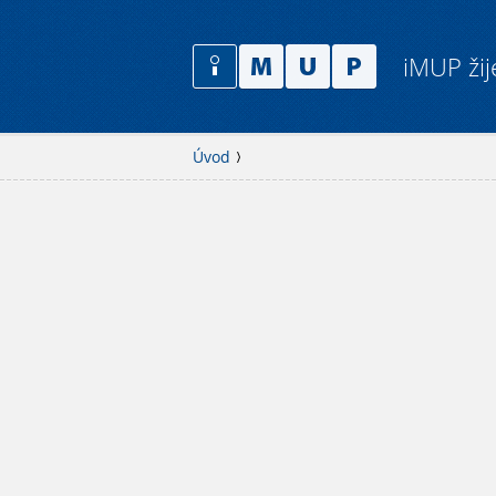
iMUP žij
Úvod