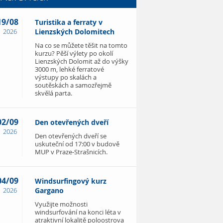
19/08
Turistika a ferraty v
2026
Lienzských Dolomitech
Na co se můžete těšit na tomto
kurzu? Pěší výlety po okolí
Lienzských Dolomit až do výšky
3000 m, lehké ferratové
výstupy po skalách a
soutěskách a samozřejmě
skvělá parta.
02/09
Den otevřených dveří
2026
Den otevřených dveří se
uskuteční od 17:00 v budově
MUP v Praze-Strašnicích.
04/09
Windsurfingový kurz
2026
Gargano
Využijte možnosti
windsurfování na konci léta v
atraktivní lokalitě poloostrova