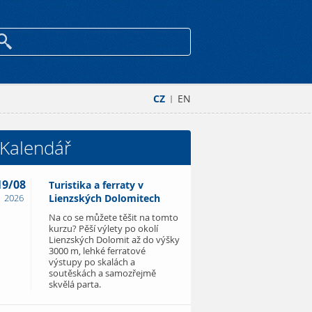
CZ
EN
|
Kalendář
19/08
Turistika a ferraty v
2026
Lienzských Dolomitech
Na co se můžete těšit na tomto
kurzu? Pěší výlety po okolí
Lienzských Dolomit až do výšky
3000 m, lehké ferratové
výstupy po skalách a
soutěskách a samozřejmě
skvělá parta.