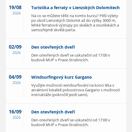
19/08
Turistika a ferraty v Lienzských Dolomitech
2026
Na co se můžete těšit na tomto kurzu? Pěší výlety
po okolí Lienzských Dolomit až do výšky 3000 m,
lehké ferratové výstupy po skalách a soutěskách a
samozřejmě skvělá parta.
02/09
Den otevřených dveří
2026
Den otevřených dveří se uskuteční od 17:00 v
budově MUP v Praze-Strašnicích.
04/09
Windsurfingový kurz Gargano
2026
Využijte možnosti windsurfování na konci léta v
atraktivní lokalitě poloostrova Gargano s možností
instruktáže (pokročilí jezdí sami).
16/09
Den otevřených dveří
2026
Den otevřených dveří se uskuteční od 17:00 v
budově MUP v Praze-Strašnicích.