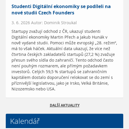
Studenti Digitální ekonomiky se podíleli na
nové studii Czech Founders
3. 6. 2026 Autor: Dominik Stroukal
Startupy zvažují odchod z ČR, ukazují studenti
Digitální ekonomiky Martin Přech a Jakub Hunák v
nově vydané studii. Pomoci může evropský „28. režim“,
má to však háček. Aktuální data ukazují, že více než
čtvrtina českých zakladatelů startupů (27,2 %) zvažuje
přesun svého sídla do zahraničí. Tento odchod často
není pouhým rozmarem, ale přímým požadavkem
investorů. Celých 59,5 % startupů se zahraničním
kapitálem dostalo doporučení relokovat se do zemí s
příznivější legislativou, jako je Irsko, Velká Británie,
Nizozemsko nebo USA.
DALŠÍ AKTUALITY
Kalendář