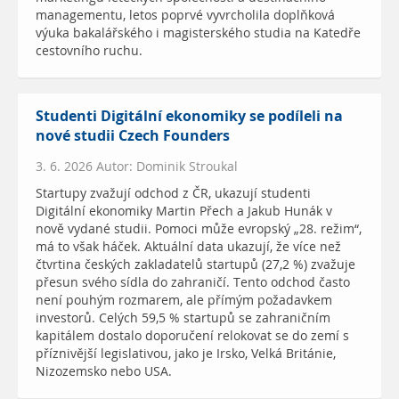
managementu, letos poprvé vyvrcholila doplňková
výuka bakalářského i magisterského studia na Katedře
cestovního ruchu.
Studenti Digitální ekonomiky se podíleli na
nové studii Czech Founders
3. 6. 2026 Autor: Dominik Stroukal
Startupy zvažují odchod z ČR, ukazují studenti
Digitální ekonomiky Martin Přech a Jakub Hunák v
nově vydané studii. Pomoci může evropský „28. režim“,
má to však háček. Aktuální data ukazují, že více než
čtvrtina českých zakladatelů startupů (27,2 %) zvažuje
přesun svého sídla do zahraničí. Tento odchod často
není pouhým rozmarem, ale přímým požadavkem
investorů. Celých 59,5 % startupů se zahraničním
kapitálem dostalo doporučení relokovat se do zemí s
příznivější legislativou, jako je Irsko, Velká Británie,
Nizozemsko nebo USA.