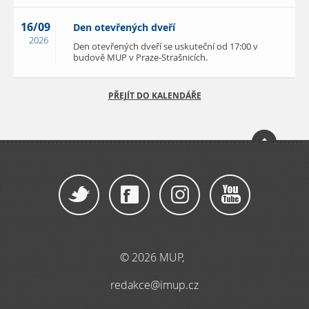
16/09
Den otevřených dveří
2026
Den otevřených dveří se uskuteční od 17:00 v
budově MUP v Praze-Strašnicích.
PŘEJÍT DO KALENDÁŘE
© 2026 MUP,
redakce@imup.cz