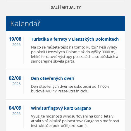
DALŠÍ AKTUALITY
Kalendář
19/08
Turistika a ferraty v Lienzských Dolomitech
2026
Na co se můžete těšit na tomto kurzu? Pěší výlety
po okolí Lienzských Dolomit až do výšky 3000 m,
lehké ferratové výstupy po skalách a soutěskách a
samozřejmě skvělá parta.
02/09
Den otevřených dveří
2026
Den otevřených dveří se uskuteční od 17:00 v
budově MUP v Praze-Strašnicích.
04/09
Windsurfingový kurz Gargano
2026
Využijte možnosti windsurfování na konci léta v
atraktivní lokalitě poloostrova Gargano s možností
instruktáže (pokročilí jezdí sami).