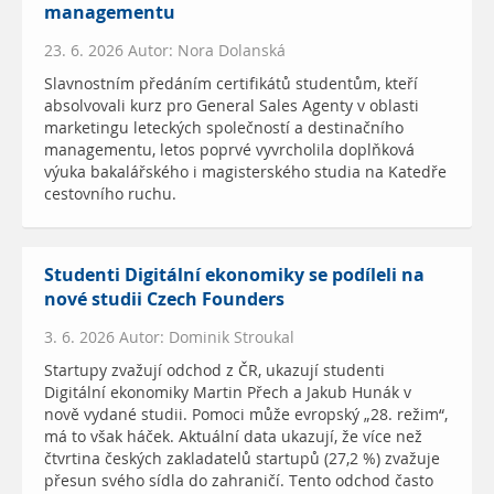
managementu
23. 6. 2026 Autor: Nora Dolanská
Slavnostním předáním certifikátů studentům, kteří
absolvovali kurz pro General Sales Agenty v oblasti
marketingu leteckých společností a destinačního
managementu, letos poprvé vyvrcholila doplňková
výuka bakalářského i magisterského studia na Katedře
cestovního ruchu.
Studenti Digitální ekonomiky se podíleli na
nové studii Czech Founders
3. 6. 2026 Autor: Dominik Stroukal
Startupy zvažují odchod z ČR, ukazují studenti
Digitální ekonomiky Martin Přech a Jakub Hunák v
nově vydané studii. Pomoci může evropský „28. režim“,
má to však háček. Aktuální data ukazují, že více než
čtvrtina českých zakladatelů startupů (27,2 %) zvažuje
přesun svého sídla do zahraničí. Tento odchod často