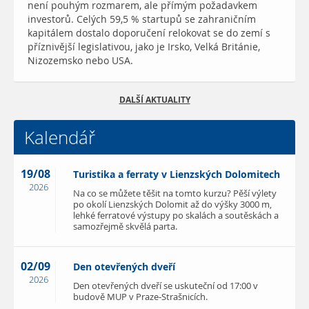
není pouhým rozmarem, ale přímým požadavkem
investorů. Celých 59,5 % startupů se zahraničním
kapitálem dostalo doporučení relokovat se do zemí s
příznivější legislativou, jako je Irsko, Velká Británie,
Nizozemsko nebo USA.
DALŠÍ AKTUALITY
Kalendář
19/08
Turistika a ferraty v Lienzských Dolomitech
2026
Na co se můžete těšit na tomto kurzu? Pěší výlety
po okolí Lienzských Dolomit až do výšky 3000 m,
lehké ferratové výstupy po skalách a soutěskách a
samozřejmě skvělá parta.
02/09
Den otevřených dveří
2026
Den otevřených dveří se uskuteční od 17:00 v
budově MUP v Praze-Strašnicích.