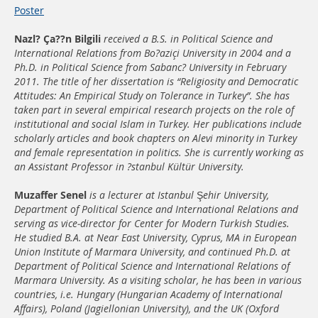
Poster
Nazl? Ça??n Bilgili
received a B.S. in Political Science and
International Relations from Bo?aziçi University in 2004 and a
Ph.D. in Political Science from Sabanc? University in February
2011. The title of her dissertation is “Religiosity and Democratic
Attitudes: An Empirical Study on Tolerance in Turkey”. She has
taken part in several empirical research projects on the role of
institutional and social Islam in Turkey. Her publications include
scholarly articles and book chapters on Alevi minority in Turkey
and female representation in politics. She is currently working as
an Assistant Professor in ?stanbul Kültür University.
Muzaffer Senel
is a lecturer at Istanbul Şehir University,
Department of Political Science and International Relations and
serving as vice-director for Center for Modern Turkish Studies.
He studied B.A. at Near East University, Cyprus, MA in European
Union Institute of Marmara University, and continued Ph.D. at
Department of Political Science and International Relations of
Marmara University. As a visiting scholar, he has been in various
countries, i.e. Hungary (Hungarian Academy of International
Affairs), Poland (Jagiellonian University), and the UK (Oxford