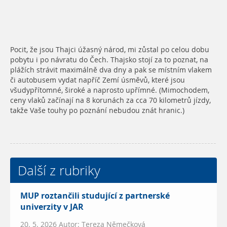
Pocit, že jsou Thajci úžasný národ, mi zůstal po celou dobu
pobytu i po návratu do Čech. Thajsko stojí za to poznat, na
plážích strávit maximálně dva dny a pak se místním vlakem
či autobusem vydat napříč Zemí úsměvů, které jsou
všudypřítomné, široké a naprosto upřímné. (Mimochodem,
ceny vlaků začínají na 8 korunách za cca 70 kilometrů jízdy,
takže Vaše touhy po poznání nebudou znát hranic.)
Další z rubriky
MUP roztančili studující z partnerské
univerzity v JAR
20. 5. 2026 Autor: Tereza Němečková