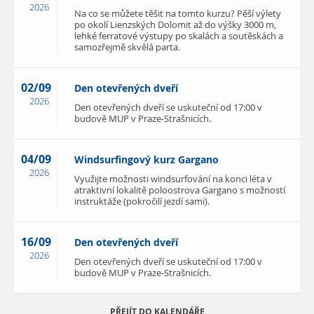
2026
Na co se můžete těšit na tomto kurzu? Pěší výlety
po okolí Lienzských Dolomit až do výšky 3000 m,
lehké ferratové výstupy po skalách a soutěskách a
samozřejmě skvělá parta.
02/09
Den otevřených dveří
2026
Den otevřených dveří se uskuteční od 17:00 v
budově MUP v Praze-Strašnicích.
04/09
Windsurfingový kurz Gargano
2026
Využijte možnosti windsurfování na konci léta v
atraktivní lokalitě poloostrova Gargano s možností
instruktáže (pokročilí jezdí sami).
16/09
Den otevřených dveří
2026
Den otevřených dveří se uskuteční od 17:00 v
budově MUP v Praze-Strašnicích.
PŘEJÍT DO KALENDÁŘE