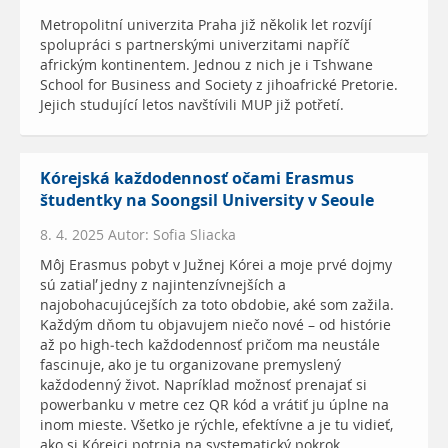
Metropolitní univerzita Praha již několik let rozvíjí
spolupráci s partnerskými univerzitami napříč
africkým kontinentem. Jednou z nich je i Tshwane
School for Business and Society z jihoafrické Pretorie.
Jejich studující letos navštívili MUP již potřetí.
Kórejská každodennosť očami Erasmus
študentky na Soongsil University v Seoule
8. 4. 2025 Autor: Sofia Sliacka
Môj Erasmus pobyt v Južnej Kórei a moje prvé dojmy
sú zatiaľ jedny z najintenzívnejších a
najobohacujúcejších za toto obdobie, aké som zažila.
Každým dňom tu objavujem niečo nové – od histórie
až po high-tech každodennosť pričom ma neustále
fascinuje, ako je tu organizovane premyslený
každodenný život. Napríklad možnosť prenajať si
powerbanku v metre cez QR kód a vrátiť ju úplne na
inom mieste. Všetko je rýchle, efektívne a je tu vidieť,
ako si Kórejci potrpia na systematický pokrok.