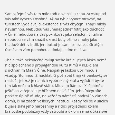
Samozřejmě vás tam mile rádi dovezou a cenu za vstup od
vás také vyberou osobně. Až na tyhle vysoce otravné, na
turistech vydělávající existence si vás obyčejní Thajci nikdy
nevšimnou. Nebudou vás „nenápadně“ fotit jako důchodci
v Číně, nebudou na vás pokřikovat jako seladoni v Itálii a
nebudou se vám snažit ukrást boty přímo z nohy jako
hladové děti v Indii. Jen pokud je sami oslovíte, s širokým
úsměvem vám pomohou a dodají jedno milé wai.
Thajci také nekonečně milují svého krále. Jejich láska nemá
nic společného s propagandou kultu Kimů v KLDR, ani
s uctíváním Maa v Číně. Naopak je láskou upřímnou a
všudypřítomnou. Zmuchlat, či pošlapat thajské bankovky se
nesluší, jelikož je na nich vyobrazený král a vyjádřili byste
tím tak neúctu k hlavě státu. Mluvit o Rámovi IX. špatně a
ještě na veřejnosti je hříchem největším. Jeho fotografie
potkáte úplně všude, na každém náměstí, nádraží, v oknech
domů, či na zdech veškerých institucí. Každý rok se v ulicích
bujaře slaví jeho narozeniny a řidiči projíždějící kolem
královské podobizny vždy zatroubí a ukloní se na důkaz své