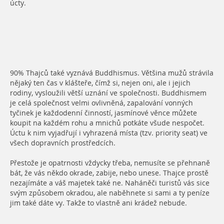
úcty.
90% Thajců také vyznává Buddhismus. Většina mužů strávila
nějaký ten čas v klášteře, čímž si, nejen oni, ale i jejich
rodiny, vysloužili větší uznání ve společnosti. Buddhismem
je celá společnost velmi ovlivněná, zapalování vonných
tyčinek je každodenní činností, jasmínové věnce můžete
koupit na každém rohu a mnichů potkáte všude nespočet.
Úctu k nim vyjadřují i vyhrazená místa (tzv. priority seat) ve
všech dopravních prostředcích.
Přestože je opatrnosti vždycky třeba, nemusíte se přehnaně
bát, že vás někdo okrade, zabije, nebo unese. Thajce prostě
nezajímáte a váš majetek také ne. Naháněči turistů vás sice
svým způsobem okradou, ale naběhnete si sami a ty peníze
jim také dáte vy. Takže to vlastně ani krádež nebude.