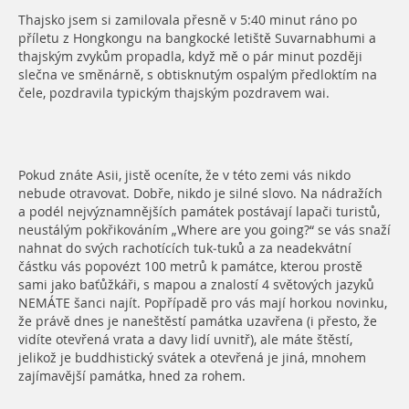
Thajsko jsem si zamilovala přesně v 5:40 minut ráno po
příletu z Hongkongu na bangkocké letiště Suvarnabhumi a
thajským zvykům propadla, když mě o pár minut později
slečna ve směnárně, s obtisknutým ospalým předloktím na
čele, pozdravila typickým thajským pozdravem wai.
Pokud znáte Asii, jistě oceníte, že v této zemi vás nikdo
nebude otravovat. Dobře, nikdo je silné slovo. Na nádražích
a podél nejvýznamnějších památek postávají lapači turistů,
neustálým pokřikováním „Where are you going?“ se vás snaží
nahnat do svých rachotících tuk-tuků a za neadekvátní
částku vás popovézt 100 metrů k památce, kterou prostě
sami jako baťůžkáři, s mapou a znalostí 4 světových jazyků
NEMÁTE šanci najít. Popřípadě pro vás mají horkou novinku,
že právě dnes je naneštěstí památka uzavřena (i přesto, že
vidíte otevřená vrata a davy lidí uvnitř), ale máte štěstí,
jelikož je buddhistický svátek a otevřená je jiná, mnohem
zajímavější památka, hned za rohem.