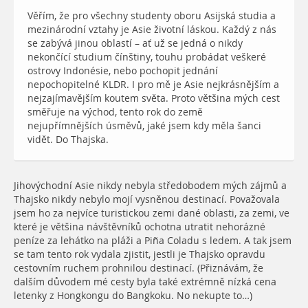
Věřím, že pro všechny studenty oboru Asijská studia a
mezinárodní vztahy je Asie životní láskou. Každý z nás
se zabývá jinou oblastí – ať už se jedná o nikdy
nekončící studium čínštiny, touhu probádat veškeré
ostrovy Indonésie, nebo pochopit jednání
nepochopitelné KLDR. I pro mě je Asie nejkrásnějším a
nejzajímavějším koutem světa. Proto většina mých cest
směřuje na východ, tento rok do země
nejupřímnějších úsměvů, jaké jsem kdy měla šanci
vidět. Do Thajska.
Jihovýchodní Asie nikdy nebyla středobodem mých zájmů a
Thajsko nikdy nebylo mojí vysněnou destinací. Považovala
jsem ho za nejvíce turistickou zemi dané oblasti, za zemi, ve
které je většina návštěvníků ochotna utratit nehorázné
peníze za lehátko na pláži a Piña Coladu s ledem. A tak jsem
se tam tento rok vydala zjistit, jestli je Thajsko opravdu
cestovním ruchem prohnilou destinací. (Přiznávám, že
dalším důvodem mé cesty byla také extrémně nízká cena
letenky z Hongkongu do Bangkoku. No nekupte to…)