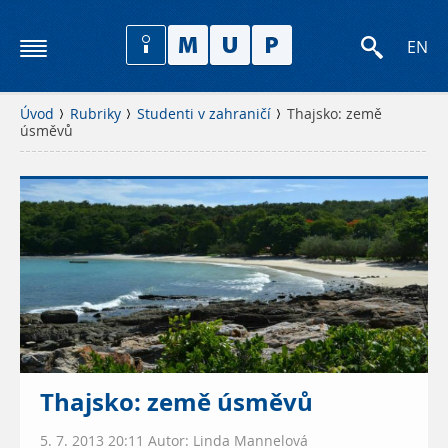
EN
Úvod
Rubriky
Studenti v zahraničí
Thajsko: země
úsměvů
Thajsko: země úsměvů
5. 7. 2013 20:11 Autor: Linda Mannelová