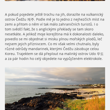
A pokud pojedete ještě trochu na jih, dorazíte na vulkanický
ostrov Čedžu 제주. Podle mě je to jedno z nejhezčích míst na
zemi a přitom o něm ví tak málo zahraničních turistů. I o
tom svědčí fakt, že s anglickými překlady se tam skoro
nesetkáte. A jelikož moje korejština má k dokonalosti daleko,
povedlo se mi objednat si misku plnou mořských plodů, leč
nejsem jejich příznivcem. Co mi však velmi chutnalo, byly
různé odrůdy mandarinek, kterými Čedžu zásobuje celou
Koreu. Trajektem se dá přeplout na malinký ostrov Udo 우도
a za pár hodin ho celý objedete na vypůjčeném elektrokole.