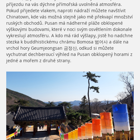
příjezdu na vás dýchne přímořská uvolněná atmosféra.
Pokud přijedete vlakem, naproti nádraží můžete navštívit
Chinatown, kde vás možná stejně jako mě překvapí množství
ruských obchodů. Pusan má nádherné pláže obklopené
výškovými budovami, které v noci svým osvětlením dokonale
vykreslují atmosféru. A kdo má rád výšlapy, jistě ho nadchne
stezka k buddhistickému chrámu Bomosa 범어사 a dále na
vrchol hory Geumjeongsan 금정산, odkud si můžete
vychutnat dechberoucí výhled na Pusan obklopený horami z
jedné a mořem z druhé strany.