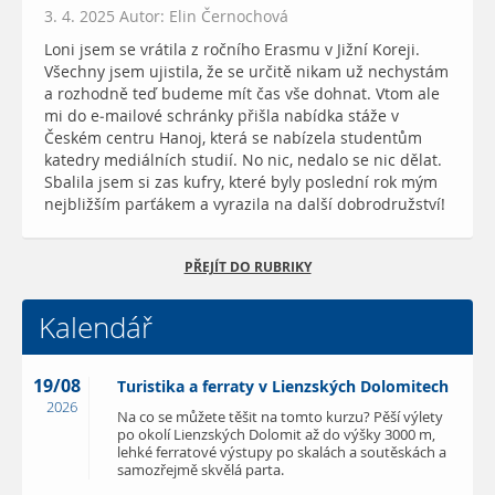
3. 4. 2025 Autor: Elin Černochová
Loni jsem se vrátila z ročního Erasmu v Jižní Koreji.
Všechny jsem ujistila, že se určitě nikam už nechystám
a rozhodně teď budeme mít čas vše dohnat. Vtom ale
mi do e-mailové schránky přišla nabídka stáže v
Českém centru Hanoj, která se nabízela studentům
katedry mediálních studií. No nic, nedalo se nic dělat.
Sbalila jsem si zas kufry, které byly poslední rok mým
nejbližším parťákem a vyrazila na další dobrodružství!
PŘEJÍT DO RUBRIKY
Kalendář
19/08
Turistika a ferraty v Lienzských Dolomitech
2026
Na co se můžete těšit na tomto kurzu? Pěší výlety
po okolí Lienzských Dolomit až do výšky 3000 m,
lehké ferratové výstupy po skalách a soutěskách a
samozřejmě skvělá parta.