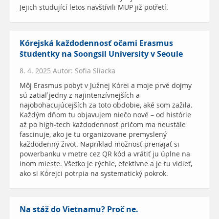
Jejich studující letos navštívili MUP již potřetí.
Kórejská každodennosť očami Erasmus
študentky na Soongsil University v Seoule
8. 4. 2025 Autor: Sofia Sliacka
Môj Erasmus pobyt v Južnej Kórei a moje prvé dojmy
sú zatiaľ jedny z najintenzívnejších a
najobohacujúcejších za toto obdobie, aké som zažila.
Každým dňom tu objavujem niečo nové – od histórie
až po high-tech každodennosť pričom ma neustále
fascinuje, ako je tu organizovane premyslený
každodenný život. Napríklad možnosť prenajať si
powerbanku v metre cez QR kód a vrátiť ju úplne na
inom mieste. Všetko je rýchle, efektívne a je tu vidieť,
ako si Kórejci potrpia na systematický pokrok.
Na stáž do Vietnamu? Proč ne.