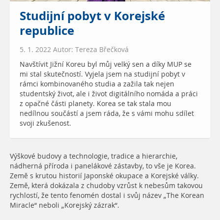
Studijní pobyt v Korejské
republice
5. 1. 2022 Autor: Tereza Břečková
Navštívit Jižní Koreu byl můj velký sen a díky MUP se
mi stal skutečností. Vyjela jsem na studijní pobyt v
rámci kombinovaného studia a zažila tak nejen
studentský život, ale i život digitálního nomáda a práci
z opačné části planety. Korea se tak stala mou
nedílnou součástí a jsem ráda, že s vámi mohu sdílet
svoji zkušenost.
Výškové budovy a technologie, tradice a hierarchie,
nádherná příroda i panelákové zástavby, to vše je Korea.
Země s krutou historií Japonské okupace a Korejské války.
Země, která dokázala z chudoby vzrůst k nebesům takovou
rychlostí, že tento fenomén dostal i svůj název „The Korean
Miracle“ neboli „Korejský zázrak“.