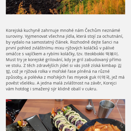
Korejská kuchyně zahrnuje mnohé nám Čechům neznámé
suroviny. Vyjmenovat všechna jídla, která stojí za ochutnání,
by vydalo na samostatný článek. Rozhodně dejte šanci na
první pohled zvláštnímu mixu rýžových koláčků v pálivé
omáčce s vajíčkem a rybími koláčky, tzv. tteokbokki 떡볶이.
Must try je korejské grilování, kdy je gril zabudovaný přímo
ve stolu. Z těch zdravějších jídel si vás jistě získá kimbap 김
밥, což je rýžová rolka v mořské řase plněná na různé
způsoby, a polévka z mořských řas miyeok guk 미역국, jež má
pověst všeléku. A jedna malá zvláštnost na závěr, Korejci
vám hotdog i smažený sýr klidně obalí v cukru.