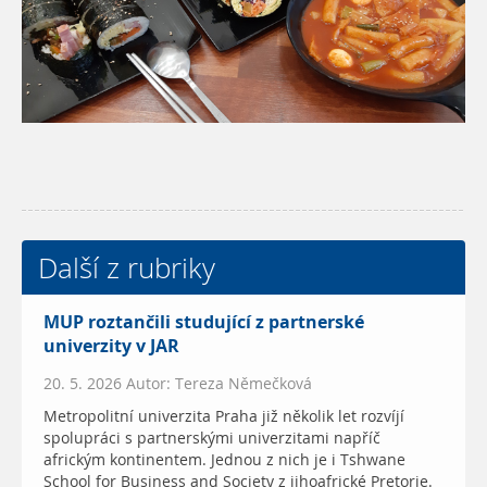
Další z rubriky
MUP roztančili studující z partnerské
univerzity v JAR
20. 5. 2026 Autor: Tereza Němečková
Metropolitní univerzita Praha již několik let rozvíjí
spolupráci s partnerskými univerzitami napříč
africkým kontinentem. Jednou z nich je i Tshwane
School for Business and Society z jihoafrické Pretorie.