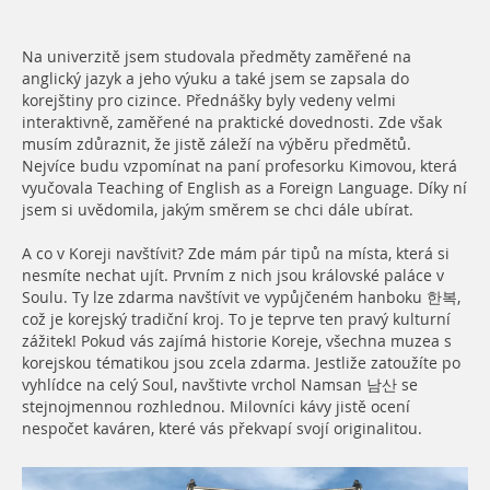
Na univerzitě jsem studovala předměty zaměřené na
anglický jazyk a jeho výuku a také jsem se zapsala do
korejštiny pro cizince. Přednášky byly vedeny velmi
interaktivně, zaměřené na praktické dovednosti. Zde však
musím zdůraznit, že jistě záleží na výběru předmětů.
Nejvíce budu vzpomínat na paní profesorku Kimovou, která
vyučovala Teaching of English as a Foreign Language. Díky ní
jsem si uvědomila, jakým směrem se chci dále ubírat.
A co v Koreji navštívit? Zde mám pár tipů na místa, která si
nesmíte nechat ujít. Prvním z nich jsou královské paláce v
Soulu. Ty lze zdarma navštívit ve vypůjčeném hanboku 한복,
což je korejský tradiční kroj. To je teprve ten pravý kulturní
zážitek! Pokud vás zajímá historie Koreje, všechna muzea s
korejskou tématikou jsou zcela zdarma. Jestliže zatoužíte po
vyhlídce na celý Soul, navštivte vrchol Namsan 남산 se
stejnojmennou rozhlednou. Milovníci kávy jistě ocení
nespočet kaváren, které vás překvapí svojí originalitou.