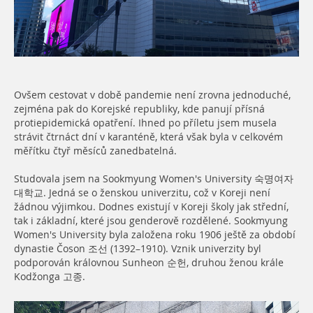
Ovšem cestovat v době pandemie není zrovna jednoduché,
zejména pak do Korejské republiky, kde panují přísná
protiepidemická opatření. Ihned po příletu jsem musela
strávit čtrnáct dní v karanténě, která však byla v celkovém
měřítku čtyř měsíců zanedbatelná.
Studovala jsem na Sookmyung Women's University 숙명여자
대학교. Jedná se o ženskou univerzitu, což v Koreji není
žádnou výjimkou. Dodnes existují v Koreji školy jak střední,
tak i základní, které jsou genderově rozdělené. Sookmyung
Women's University byla založena roku 1906 ještě za období
dynastie Čoson 조선 (1392–1910). Vznik univerzity byl
podporován královnou Sunheon 순헌, druhou ženou krále
Kodžonga 고종.