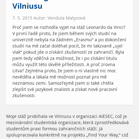
Vilniusu
7. 5. 2015 Autor: Vendula Matysová
Proč jsem se rozhodla vyjet na stáž Leonardo da Vinci?
V první řadě proto, že jsem během svých studií na
univerzitě nebyla na žádném „Erasmu“ a po dokončení
studií na mě začal doléhat pocit, že mi takzvaně „ujel
vlak“ pokud jde o získání zkušeností ze zahraničí. Byla
jsem tedy vděčná za možnost, že i po získání titulu
můžu využít této skvělé příležitosti. A proč zrovna
Litva? Zejména proto, že jsem o ní vlastně nic moc
nevěděla a lákala mě možnost poznat pro mě
neznámou zemi. Samozřejmě jsem si také chtěla
zlepšit své jazykové znalosti a získat nové pracovní
zkušenosti.
Moje stáž probíhala ve Vilniusu v organizaci AIESEC, což je
mezinárodní studentská organizace, která zprostředkovává
studentům praxi formou zahraničních stáží. Já
spolupracovala konkrétně na projektu „Find Your Way,“ což