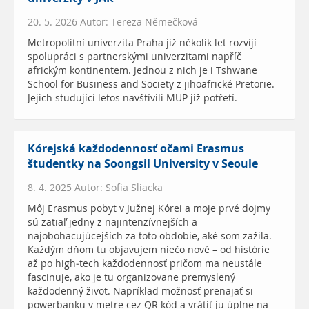
20. 5. 2026 Autor: Tereza Němečková
Metropolitní univerzita Praha již několik let rozvíjí
spolupráci s partnerskými univerzitami napříč
africkým kontinentem. Jednou z nich je i Tshwane
School for Business and Society z jihoafrické Pretorie.
Jejich studující letos navštívili MUP již potřetí.
Kórejská každodennosť očami Erasmus
študentky na Soongsil University v Seoule
8. 4. 2025 Autor: Sofia Sliacka
Môj Erasmus pobyt v Južnej Kórei a moje prvé dojmy
sú zatiaľ jedny z najintenzívnejších a
najobohacujúcejších za toto obdobie, aké som zažila.
Každým dňom tu objavujem niečo nové – od histórie
až po high-tech každodennosť pričom ma neustále
fascinuje, ako je tu organizovane premyslený
každodenný život. Napríklad možnosť prenajať si
powerbanku v metre cez QR kód a vrátiť ju úplne na