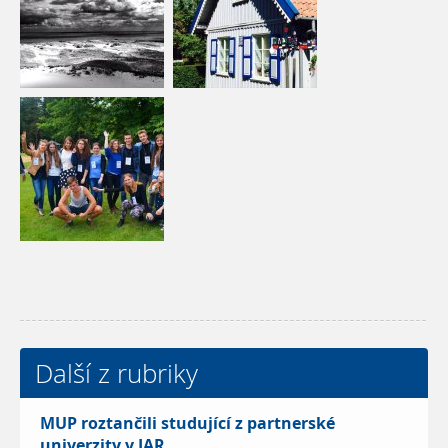
Další z rubriky
MUP roztančili studující z partnerské
univerzity v JAR