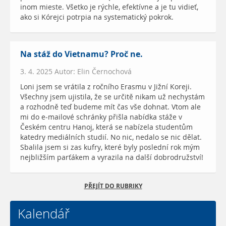
inom mieste. Všetko je rýchle, efektívne a je tu vidieť,
ako si Kórejci potrpia na systematický pokrok.
Na stáž do Vietnamu? Proč ne.
3. 4. 2025 Autor: Elin Černochová
Loni jsem se vrátila z ročního Erasmu v Jižní Koreji.
Všechny jsem ujistila, že se určitě nikam už nechystám
a rozhodně teď budeme mít čas vše dohnat. Vtom ale
mi do e-mailové schránky přišla nabídka stáže v
Českém centru Hanoj, která se nabízela studentům
katedry mediálních studií. No nic, nedalo se nic dělat.
Sbalila jsem si zas kufry, které byly poslední rok mým
nejbližším parťákem a vyrazila na další dobrodružství!
PŘEJÍT DO RUBRIKY
Kalendář