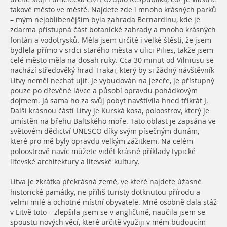
takové město ve městě. Najdete zde i mnoho krásných parků
– mým nejoblíbenějším byla zahrada Bernardinu, kde je
zdarma přístupná část botanické zahrady a mnoho krásných
fontán a vodotrysků. Měla jsem určitě i velké štěstí, že jsem
bydlela přímo v srdci starého města v ulici Pilies, takže jsem
celé město měla na dosah ruky. Cca 30 minut od Vilniusu se
nachází středověký hrad Trakai, který by si žádný návštěvník
Litvy neměl nechat ujít. Je vybudován na jezeře, je přístupný
pouze po dřevěné lávce a působí opravdu pohádkovým
dojmem. Já sama ho za svůj pobyt navštívila hned třikrát J.
Další krásnou částí Litvy je Kurská kosa, poloostrov, který je
umístěn na břehu Baltského moře. Tato oblast je zapsána ve
světovém dědictví UNESCO díky svým písečným dunám,
které pro mě byly opravdu velkým zážitkem. Na celém
poloostrově navíc můžete vidět krásné příklady typické
litevské architektury a litevské kultury.
Litva je zkrátka překrásná země, ve které najdete úžasné
historické památky, ne příliš turisty dotknutou přírodu a
velmi milé a ochotné místní obyvatele. Mně osobně dala stáž
v Litvě toto – zlepšila jsem se v angličtině, naučila jsem se
spoustu nových věcí, které určitě využiji v mém budoucím