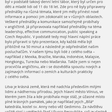
byl v podstatě takový denní letní tábor, který byl určen pro
děti a mladé lidi od 11 do 18 let. Zde pro ně byly připraveny
přednášky na různá témata, které jim měly přinést nové
informace a pomoci jim zdokonalit se v různých oblastech.
Veškeré přednášky a komunikace samozřejmě probíhaly
v angličtině. Já připravovala například přednášky na téma
leadership, effective communication, public speaking a
Czech Republic. V podstatě tedy mojí hlavní náplní práce
bylo připravit si tyto prezentace, kdy každá měla být
přibližně na 50 minut a následně je odpřednášet našim
posluchačům. V našem týmu byli lidé z celého světa –
například z Mexika, Brazílie, Maroka, Indonésie, Malajsie,
Hongkongu, Turecka nebo Maďarska. Takže jsem si nejen
procvičila angličtinu, ale i se dozvěděla spoustu nových a
zajímavých informací o zemích a kulturách prakticky
z celého světa.
Litva je krásná země, která mě nadchla především milými
lidmi a nádhernou přírodou. Jejich hlavní město Vilnius, ve
kterém jsem žila a kde probíhala moje stáž, je úžasné místo
plné krásných památek, jako je například jejich „Bílá“
katedrála, kostel sv. Anny nebo věž Gedimino. Za návštěvu
určitě stojí i umělecká čtvrť Užupio Respublika, což je vlastně