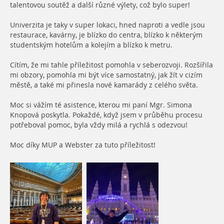
talentovou soutěž a další různé výlety, což bylo super!
Univerzita je taky v super lokaci, hned naproti a vedle jsou
restaurace, kavárny, je blízko do centra, blízko k některým
studentským hotelům a kolejím a blízko k metru.
Cítím, že mi tahle příležitost pomohla v seberozvoji. Rozšířila
mi obzory, pomohla mi být více samostatný, jak žít v cizím
městě, a také mi přinesla nové kamarády z celého světa.
Moc si vážím té asistence, kterou mi paní Mgr. Simona
Knopová poskytla. Pokaždé, když jsem v průběhu procesu
potřeboval pomoc, byla vždy milá a rychlá s odezvou!
Moc díky MUP a Webster za tuto příležitost!