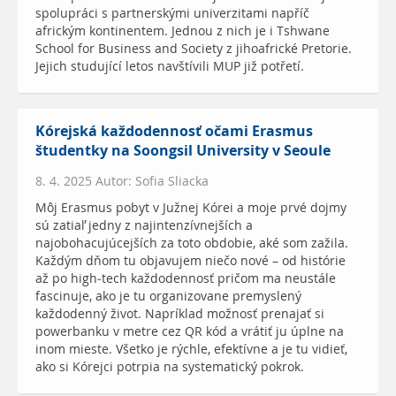
spolupráci s partnerskými univerzitami napříč
africkým kontinentem. Jednou z nich je i Tshwane
School for Business and Society z jihoafrické Pretorie.
Jejich studující letos navštívili MUP již potřetí.
Kórejská každodennosť očami Erasmus
študentky na Soongsil University v Seoule
8. 4. 2025 Autor: Sofia Sliacka
Môj Erasmus pobyt v Južnej Kórei a moje prvé dojmy
sú zatiaľ jedny z najintenzívnejších a
najobohacujúcejších za toto obdobie, aké som zažila.
Každým dňom tu objavujem niečo nové – od histórie
až po high-tech každodennosť pričom ma neustále
fascinuje, ako je tu organizovane premyslený
každodenný život. Napríklad možnosť prenajať si
powerbanku v metre cez QR kód a vrátiť ju úplne na
inom mieste. Všetko je rýchle, efektívne a je tu vidieť,
ako si Kórejci potrpia na systematický pokrok.