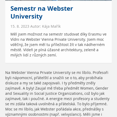
Semestr na Webster
University
15. 8. 2023 Autor: Kája Mařík
Měl jsem možnost na semestr studovat díky Erasmu ve
Vídni na Webster Vienna Private University. Jsem moc
vděčný, že jsem měl tu příležitost žít v tak nádherném
městě. Vídeň je plná úžasné architektury, zeleně a
milých lidí z různých zemí.
Na Webster Vienna Private University se mi líbilo. Profesoři
byli nápomocní, přátelští a snažili se o to, aby probíhala
diskuze a my se také zapojovali. I ty předměty zněly
zajímavě. A byly! Zaujal mě třeba předmět Women, Gender
and Sexuality in Social Justice Organizations, což bylo jak
zajímavé, tak i poučné. A energie mezi profesory a studenty
se mi zdála taková uvolněná a přátelská. To bylo příjemné.
Moc se mi líbilo, jak Webster pořádala akce, přednášky s
významnými osobnostmi (např. velvyslanci). Měli jsme i