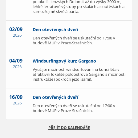
po okolí Lienzských Dolomit až do výšky 3000 m,
lehké ferratové výstupy po skalách a soutěskách a
samozřejmě skvělá parta.
02/09
Den otevřených dveří
2026
Den otevřených dveří se uskuteční od 17:00 v
budově MUP v Praze-Strašnicích.
04/09
Windsurfingový kurz Gargano
2026
Využijte možnosti windsurfování na konci léta v
atraktivní lokalitě poloostrova Gargano s možností
instruktáže (pokročilí jezdí sami).
16/09
Den otevřených dveří
2026
Den otevřených dveří se uskuteční od 17:00 v
budově MUP v Praze-Strašnicích.
PŘEJÍT DO KALENDÁŘE