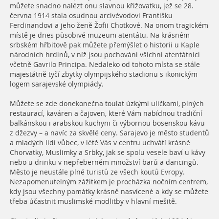
můžete snadno nalézt onu slavnou křižovatku, jež se 28.
června 1914 stala osudnou arcivévodovi Františku
Ferdinandovi a jeho ženě Žofii Chotkové. Na onom tragickém
místě je dnes působivé muzeum atentátu. Na krásném
srbském hřbitově pak můžete přemýšlet o historii u Kaple
národních hrdinů, v níž jsou pochováni všichni atentátníci
včetně Gavrilo Principa. Nedaleko od tohoto místa se stále
majestátně tyčí zbytky olympijského stadionu s ikonickým
logem sarajevské olympiády.
Můžete se zde donekonečna toulat úzkými uličkami, plných
restaurací, kaváren a čajoven, které Vám nabídnou tradiční
balkánskou i arabskou kuchyni či výbornou bosenskou kávu
z džezvy – a navíc za skvělé ceny. Sarajevo je město studentů
a mladých lidí vůbec, v létě Vás v centru uchvátí krásné
Chorvatky, Muslimky a Srbky, jak se spolu vesele baví u kávy
nebo u drinku v nepřeberném množství barů a dancingů.
Město je neustále plné turistů ze všech koutů Evropy.
Nezapomenutelným zážitkem je procházka nočním centrem,
kdy jsou všechny památky krásně nasvícené a kdy se můžete
třeba účastnit muslimské modlitby v hlavní mešitě.