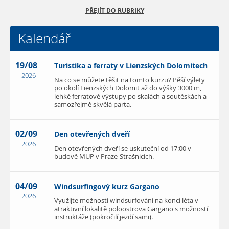
PŘEJÍT DO RUBRIKY
Kalendář
19/08
Turistika a ferraty v Lienzských Dolomitech
2026
Na co se můžete těšit na tomto kurzu? Pěší výlety
po okolí Lienzských Dolomit až do výšky 3000 m,
lehké ferratové výstupy po skalách a soutěskách a
samozřejmě skvělá parta.
02/09
Den otevřených dveří
2026
Den otevřených dveří se uskuteční od 17:00 v
budově MUP v Praze-Strašnicích.
04/09
Windsurfingový kurz Gargano
2026
Využijte možnosti windsurfování na konci léta v
atraktivní lokalitě poloostrova Gargano s možností
instruktáže (pokročilí jezdí sami).