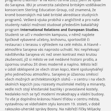
programu Erasmus+ a na konci června 2022 jsem se vydal
do Sarajeva. IBU je univerzita založená britským vzdělávacím
konsorciem Sterling Education Group, což znamená, že
kromě bosenských má také britské akreditace studijních
programů. Veškerá výuka probíhá v angličtině a pro naše
studenty nabízí možnost studovat především bakalářský
program
International Relations and European Studies.
Studenti se učí v moderním kampusu, v němž najdete
špičkově vybavené učebny, knihovnu, sportoviště či
restauraci s terasou s výhledem na celé město. A hlavně –
atmosféra Sarajeva vás naprosto uchvátí. Nic nepřekvapí
návštěvníka Sarajeva víc než onen kontrast mezi krutou
zkušeností, jíž si město ve své nedávné historii prošlo, a
úpornou snahou žít dnes moderně a naplno. Město leží
v údolí obklopené ze všech stran kopci, které spoluvytvářejí
jeho jedinečnou atmosféru. Sarajevo je úžasnou směsicí
všech možných architektonických slohů – v centru i na všech
okolních kopcích jsou rozesety muslimské mešity a minarety,
vedle nich stojí křesťanské baziliky i pravoslavné kostely.
Nedaleko nich se tyčí moderní mrakodrapy a vládní budovy.
To vše je doplněno krásnou hlavní třídou v centru města,
vystavěnou ve vídeňském stylu koncem 19. století, v době
rakousko-uherské správy Bosny. Na nábřeží říčky Miljacky