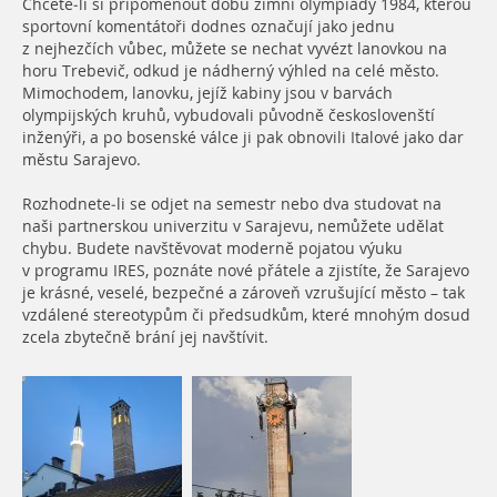
Chcete-li si připomenout dobu zimní olympiády 1984, kterou
sportovní komentátoři dodnes označují jako jednu
z nejhezčích vůbec, můžete se nechat vyvézt lanovkou na
horu Trebevič, odkud je nádherný výhled na celé město.
Mimochodem, lanovku, jejíž kabiny jsou v barvách
olympijských kruhů, vybudovali původně českoslovenští
inženýři, a po bosenské válce ji pak obnovili Italové jako dar
městu Sarajevo.
Rozhodnete-li se odjet na semestr nebo dva studovat na
naši partnerskou univerzitu v Sarajevu, nemůžete udělat
chybu. Budete navštěvovat moderně pojatou výuku
v programu IRES, poznáte nové přátele a zjistíte, že Sarajevo
je krásné, veselé, bezpečné a zároveň vzrušující město – tak
vzdálené stereotypům či předsudkům, které mnohým dosud
zcela zbytečně brání jej navštívit.