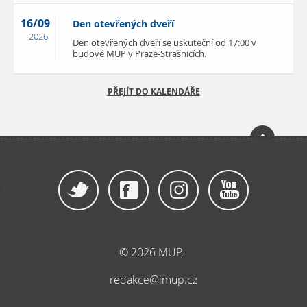
16/09
Den otevřených dveří
2026
Den otevřených dveří se uskuteční od 17:00 v
budově MUP v Praze-Strašnicích.
PŘEJÍT DO KALENDÁŘE
© 2026 MUP,
redakce@imup.cz