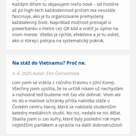
Každým dňom tu objavujem niečo nové – od histórie
až po high-tech každodennosť pričom ma neustále
fascinuje, ako je tu organizovane premyslený
každodenný život. Napríklad možnosť prenajať si
powerbanku v metre cez QR kód a vrátiť ju úplne na
inom mieste. Všetko je rýchle, efektívne a je tu vidieť,
ako si Kórejci potrpia na systematický pokrok.
Na stáž do Vietnamu? Proč ne.
3. 4. 2025 Autor: Elin Černochová
Loni jsem se vrátila z ročního Erasmu v Jižní Koreji.
Všechny jsem ujistila, že se určitě nikam už nechystám
a rozhodně teď budeme mít čas vše dohnat. Vtom ale
mi do e-mailové schránky přišla nabídka stáže v
Českém centru Hanoj, která se nabízela studentům
katedry mediálních studií. No nic, nedalo se nic dělat.
Sbalila jsem si zas kufry, které byly poslední rok mým
nejbližším parťákem a vyrazila na další dobrodružství!