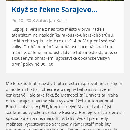
Když se řekne Sarajevo...
26. 10. 2023 Autor: Jan Bureš
...spojí si většina z nás toto město v první řadě s
atentátem na následníka rakousko-uherského trůnu,
ze kterého vzplál v létě roku 1914 požár první světové
války. Druhá, neméně smutná asociace nás vrací do
méně vzdálené minulosti, kdy se toto město stalo těžce
zkoušeným ohniskem jugoslávské občanské války v
první polovině 90. let.
Mě k rozhodnutí navštívit toto město inspiroval nejen zájem
o moderní historii obecně a o dějiny balkánských zemí
konkrétněji, ale také fakt, že Metropolitní univerzita Praha
má v Sarajevu partnerskou vysokou školu, International
Burch University (IBU), která je největší a nejkvalitnější
soukromou vysokou školou v Bosně a Hercegovině, a která se
specializuje na mezinárodní vztahy. Využil jsem tedy
možnosti vycestovat do Sarajeva v rámci staff mobility