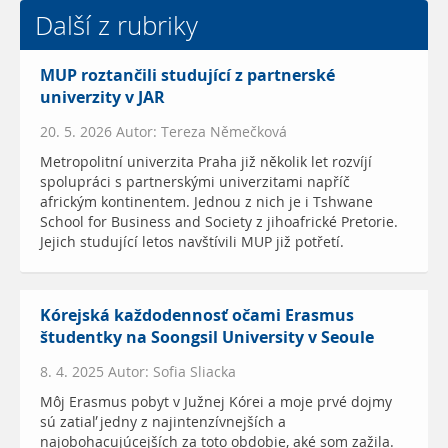
Další z rubriky
MUP roztančili studující z partnerské
univerzity v JAR
20. 5. 2026 Autor: Tereza Němečková
Metropolitní univerzita Praha již několik let rozvíjí
spolupráci s partnerskými univerzitami napříč
africkým kontinentem. Jednou z nich je i Tshwane
School for Business and Society z jihoafrické Pretorie.
Jejich studující letos navštívili MUP již potřetí.
Kórejská každodennosť očami Erasmus
študentky na Soongsil University v Seoule
8. 4. 2025 Autor: Sofia Sliacka
Môj Erasmus pobyt v Južnej Kórei a moje prvé dojmy
sú zatiaľ jedny z najintenzívnejších a
najobohacujúcejších za toto obdobie, aké som zažila.