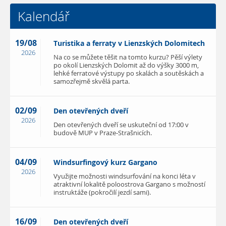
Kalendář
19/08
Turistika a ferraty v Lienzských Dolomitech
2026
Na co se můžete těšit na tomto kurzu? Pěší výlety
po okolí Lienzských Dolomit až do výšky 3000 m,
lehké ferratové výstupy po skalách a soutěskách a
samozřejmě skvělá parta.
02/09
Den otevřených dveří
2026
Den otevřených dveří se uskuteční od 17:00 v
budově MUP v Praze-Strašnicích.
04/09
Windsurfingový kurz Gargano
2026
Využijte možnosti windsurfování na konci léta v
atraktivní lokalitě poloostrova Gargano s možností
instruktáže (pokročilí jezdí sami).
16/09
Den otevřených dveří