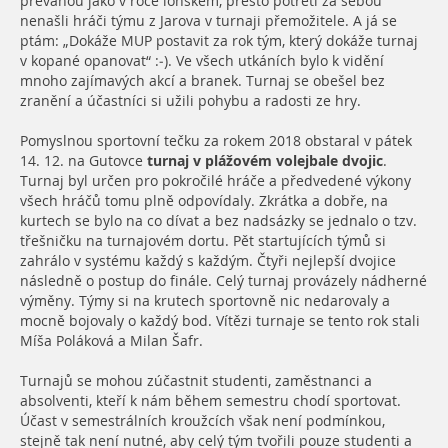
převahou jako v roce loňském, přesto potřetí za sebou
nenašli hráči týmu z Jarova v turnaji přemožitele. A já se
ptám: „Dokáže MUP postavit za rok tým, který dokáže turnaj
v kopané opanovat“ :-). Ve všech utkáních bylo k vidění
mnoho zajímavých akcí a branek. Turnaj se obešel bez
zranění a účastníci si užili pohybu a radosti ze hry.
Pomyslnou sportovní tečku za rokem 2018 obstaral v pátek
14. 12. na Gutovce
turnaj v plážovém volejbale dvojic
.
Turnaj byl určen pro pokročilé hráče a předvedené výkony
všech hráčů tomu plně odpovídaly. Zkrátka a dobře, na
kurtech se bylo na co dívat a bez nadsázky se jednalo o tzv.
třešničku na turnajovém dortu. Pět startujících týmů si
zahrálo v systému každý s každým. Čtyři nejlepší dvojice
následně o postup do finále. Celý turnaj provázely nádherné
výměny. Týmy si na krutech sportovně nic nedarovaly a
mocně bojovaly o každý bod. Vítězi turnaje se tento rok stali
Míša Poláková a Milan Šafr.
Turnajů se mohou zúčastnit studenti, zaměstnanci a
absolventi, kteří k nám během semestru chodí sportovat.
Účast v semestrálních kroužcích však není podmínkou,
stejně tak není nutné, aby celý tým tvořili pouze studenti a