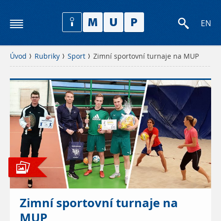
EN
Úvod
Rubriky
Sport
Zimní sportovní turnaje na MUP
Zimní sportovní turnaje na
MUP