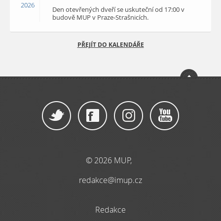
2026
Den otevřených dveří se uskuteční od 17:00 v
budově MUP v Praze-Strašnicích.
PŘEJÍT DO KALENDÁŘE
© 2026 MUP,
redakce@imup.cz
Redakce