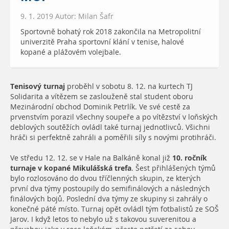
9. 1. 2019 Autor: Milan Šafr
Sportovně bohatý rok 2018 zakončila na Metropolitní
univerzitě Praha sportovní klání v tenise, halové
kopané a plážovém volejbale.
Tenisový turnaj
proběhl v sobotu 8. 12. na kurtech TJ
Solidarita a vítězem se zaslouženě stal student oboru
Mezinárodní obchod Dominik Petrlík. Ve své cestě za
prvenstvím porazil všechny soupeře a po vítězství v loňských
deblových soutěžích ovládl také turnaj jednotlivců. Všichni
hráči si perfektně zahráli a poměřili síly s novými protihráči.
Ve středu 12. 12. se v Hale na Balkáně konal již
10. ročník
turnaje v kopané Mikulášská trefa
. Šest přihlášených týmů
bylo rozlosováno do dvou tříčlenných skupin, ze kterých
první dva týmy postoupily do semifinálových a následných
finálových bojů. Poslední dva týmy ze skupiny si zahrály o
konečné páté místo. Turnaj opět ovládl tým fotbalistů ze SOŠ
Jarov. I když letos to nebylo už s takovou suverenitou a