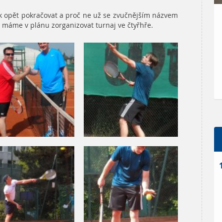
k opět pokračovat a proč ne už se zvučnějším názvem
 máme v plánu zorganizovat turnaj ve čtyřhře.