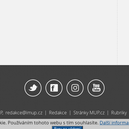
|
|
|
P,
redakce@imup.cz
Redakce
Stránky MUP.cz
Rubriky
kie. Používáním tohoto webu s tím souhlasíte.
Další informa
tí Metropolitní univerzity Praha. Zásady ochrany osobních údaj
Beru na vědomí