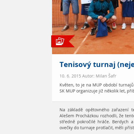
Tenisový turnaj (neje
10. 6. 2015 Autor: Milan Šafr
Květen, to je na MUP období turnajů. 
SK MUP organizuje již několik let, při
Na základě opětovného zařazení t
Alešem Procházkou rozhodli, že ten
středně pokročilé hráče. Berdych a
ovečky do turnaje protlačit, měli pří