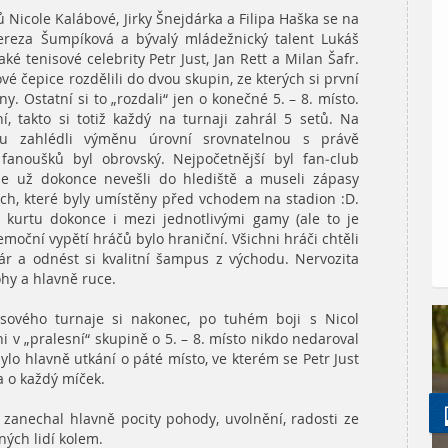
Nicole Kalábové, Jirky Šnejdárka a Filipa Haška se na
 Tereza Šumpíková a bývalý mládežnický talent Lukáš
ké tenisové celebrity Petr Just, Jan Rett a Milan Šafr.
vé čepice rozdělili do dvou skupin, ze kterých si první
ny. Ostatní si to „rozdali
“
jen o konečné 5. – 8. místo.
í, takto si totiž každý na turnaji zahrál 5 setů. Na
u zahlédli výměnu úrovní srovnatelnou s právě
fanoušků byl obrovský. Nejpočetnější byl fan-club
 se už dokonce nevešli do hlediště a museli zápasy
ch, které byly umístěny před vchodem na stadion :D.
 kurtu dokonce i mezi jednotlivými gamy (ale to je
emoční vypětí hráčů bylo hraniční. Všichni hráči chtěli
ár a odnést si kvalitní šampus z východu. Nervozita
hy a hlavně ruce.
nisového turnaje si nakonec, po tuhém boji s Nicol
i v „pralesní“ skupině o 5. – 8. místo nikdo nedaroval
o hlavně utkání o páté místo, ve kterém se Petr Just
 o každý míček.
 zanechal hlavně pocity pohody, uvolnění, radosti ze
ných lidí kolem.