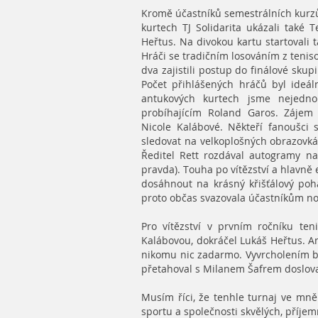
Kromě účastníků semestrálních kurzů 
kurtech TJ Solidarita ukázali také
Heřtus. Na divokou kartu startovali ta
Hráči se tradičním losováním z teniso
dva zajistili postup do finálové skupi
Počet přihlášených hráčů byl ideáln
antukových kurtech jsme nejedno
probíhajícím Roland Garos. Zájem 
Nicole Kalábové. Někteří fanoušci
sledovat na velkoplošných obrazovká
Ředitel Rett rozdával autogramy na
pravda). Touha po vítězství a hlavně 
dosáhnout na krásný křišťálový poh
proto občas svazovala účastníkům no
Pro vítězství v prvním ročníku te
Kalábovou, dokráčel Lukáš Heřtus. An
nikomu nic zadarmo. Vyvrcholením byl
přetahoval s Milanem Šafrem doslova
Musím říci, že tenhle turnaj ve mně
sportu a společnosti skvělých, příjem