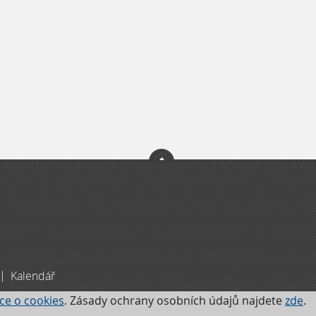
|
Kalendář
ce o cookies
. Zásady ochrany osobních údajů najdete
zde
.
ů naleznete
zde
.