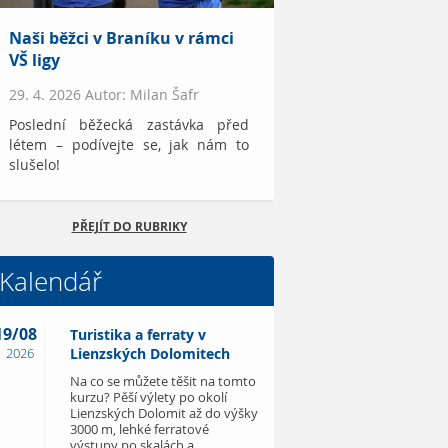
Naši běžci v Braníku v rámci
VŠ ligy
29. 4. 2026 Autor: Milan Šafr
Poslední běžecká zastávka před
létem – podívejte se, jak nám to
slušelo!
PŘEJÍT DO RUBRIKY
Kalendář
19/08
Turistika a ferraty v
2026
Lienzských Dolomitech
Na co se můžete těšit na tomto
kurzu? Pěší výlety po okolí
Lienzských Dolomit až do výšky
3000 m, lehké ferratové
výstupy po skalách a