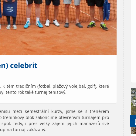
n) celebrit
K těm tradičním (fotbal, plážový volejbal, golf), které
byl tento rok také turnaj tenisový.
enisu mezi semestrální kurzy, jsme se s trenérem
to tréninkový blok zakončíme otevřeným turnajem pro
 spol. tedy, i přes velký zájem jejich manažerů své
stup na turnaj zakázaný.