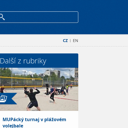
CZ
EN
|
Další z rubriky
MUPácký turnaj v plážovém
volejbale