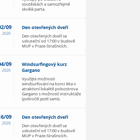
soutěskách a samozřejmě
skvělá parta.
02/09
Den otevřených dveří
2026
Den otevřených dveří se
uskuteční od 17:00 v budově
MUP v Praze-Strašnicích.
04/09
Windsurfingový kurz
2026
Gargano
Využijte možnosti
windsurfování na konci léta v
atraktivní lokalitě poloostrova
Gargano s možností instruktáže
(pokročilí jezdí sami).
16/09
Den otevřených dveří
2026
Den otevřených dveří se
uskuteční od 17:00 v budově
MUP v Praze-Strašnicích.