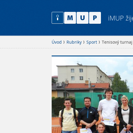
iMUP žij
Úvod
Rubriky
Sport
Tenisový turnaj 