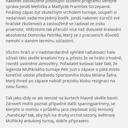
nakonec zaslouženě postoupili student programu Veřejné
správa Jonáš Metlička a Matfyzák František Szczepanik.
Finálový zápas byl skutečným vrcholem turnaje, soupeři si
nedarovali zadarmo jediný bodík. Jonáš nakonec zúročil své
hráčské zkušenosti a zaslouženě se radoval ze zisku
prvenství. Vítězstvím tak přerušil více než dvouleté kralování
absolventa Dominika Petrlíka, který se z pracovních důvodů
nemohl v daném termínu zúčastnit.
Všichni hráči si v nadstandardně vyhřáté nafukovací hale
užívali této skvělé kreativní hry a, přesto že se hrálo o hodně,
rovněž uvolněné atmosféry. Pořadatel kvitoval také fakt, že
legenda MUPáckého turnaje Petr Just v zápase o páté místo
konečně udolal předsedu Sportovního klubu Milana Šafra,
který ihned po zápase nabídl prezidiu klubu rezignaci na
svou funkci.
Tak jako vždy se ale tenisté na kurtech hlavně skvěle bavili.
Zároveň mohli poznat případné další sparingpartnery, se
kterými si mohou v průběhu jara zlepšovat svůj tenisový
„handicap“ tak, aby byli na druhý vrchol sezony, květnový
MUPácký antukový turnaj, dobře připraveni.