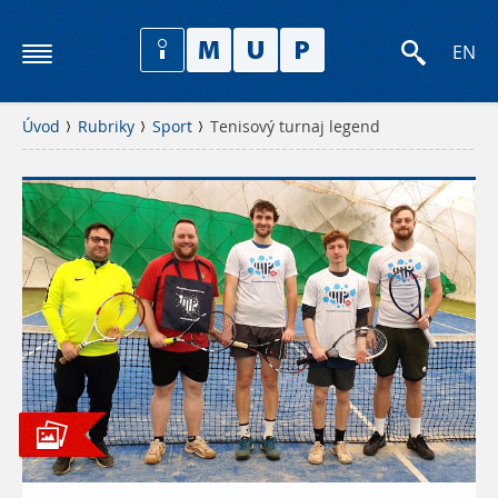
EN
Úvod
Rubriky
Sport
Tenisový turnaj legend