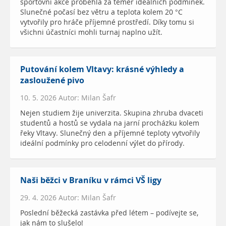
sportovní akce proběhla za téměř ideálních podmínek.
Slunečné počasí bez větru a teplota kolem 20 °C
vytvořily pro hráče příjemné prostředí. Díky tomu si
všichni účastníci mohli turnaj naplno užít.
Putování kolem Vltavy: krásné výhledy a
zasloužené pivo
10. 5. 2026 Autor: Milan Šafr
Nejen studiem žije univerzita. Skupina zhruba dvaceti
studentů a hostů se vydala na jarní procházku kolem
řeky Vltavy. Slunečný den a příjemné teploty vytvořily
ideální podmínky pro celodenní výlet do přírody.
Naši běžci v Braníku v rámci VŠ ligy
29. 4. 2026 Autor: Milan Šafr
Poslední běžecká zastávka před létem – podívejte se,
jak nám to slušelo!