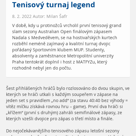
Tenisový turnaj legend
8. 2. 2022 Autor: Milan Šafr
V době, kdy u protinožců vrcholil první tenisový grand
slam sezony Australian Open finálovým zápasem
Nadala s Medveděvem, se na hostivařských kurtech
rozběhl neméně zajímavý a kvalitní turnaj dvojic
pořádaný Sportovním klubem MUP. Studenty,
absolventy a zaměstnance Metropolitní univerzity
Praha tentokrát doplnil i host z MATFYZu, který
rozhodně nebyl jen do počtu.
Šest přihlášených hráčů bylo rozlosováno do dvou skupin, ve
kterých se hráči utkali s každým soupeřem v zápase na
jeden set s pravidlem „no add“ (za stavu 40:40 bez výhody =
vítěz míčku získává rovnou hru – game). První dva hráči si
„křížem“ (první s druhým) zahráli semifinálové zápasy, ze
kterých vzešli dvojice pro zápas o třetí místo a finále.
Do nejočekávanějšího tenisového zápasu letošní sezony