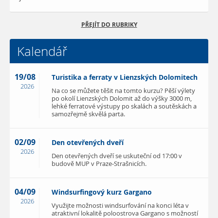
PŘEJÍT DO RUBRIKY
Kalendář
19/08
Turistika a ferraty v Lienzských Dolomitech
2026
Na co se můžete těšit na tomto kurzu? Pěší výlety
po okolí Lienzských Dolomit až do výšky 3000 m,
lehké ferratové výstupy po skalách a soutěskách a
samozřejmě skvělá parta.
02/09
Den otevřených dveří
2026
Den otevřených dveří se uskuteční od 17:00 v
budově MUP v Praze-Strašnicích.
04/09
Windsurfingový kurz Gargano
2026
Využijte možnosti windsurfování na konci léta v
atraktivní lokalitě poloostrova Gargano s možností