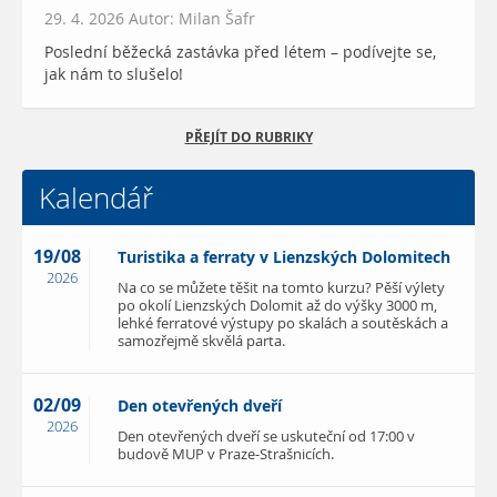
29. 4. 2026 Autor: Milan Šafr
Poslední běžecká zastávka před létem – podívejte se,
jak nám to slušelo!
PŘEJÍT DO RUBRIKY
Kalendář
19/08
Turistika a ferraty v Lienzských Dolomitech
2026
Na co se můžete těšit na tomto kurzu? Pěší výlety
po okolí Lienzských Dolomit až do výšky 3000 m,
lehké ferratové výstupy po skalách a soutěskách a
samozřejmě skvělá parta.
02/09
Den otevřených dveří
2026
Den otevřených dveří se uskuteční od 17:00 v
budově MUP v Praze-Strašnicích.