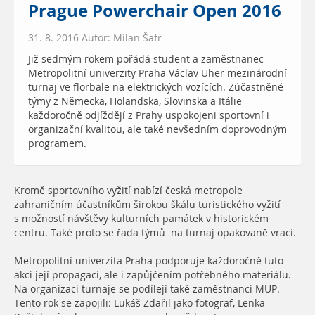
Prague Powerchair Open 2016
31. 8. 2016 Autor: Milan Šafr
Již sedmým rokem pořádá student a zaměstnanec
Metropolitní univerzity Praha Václav Uher mezinárodní
turnaj ve florbale na elektrických vozících. Zúčastněné
týmy z Německa, Holandska, Slovinska a Itálie
každoročně odjíždějí z Prahy uspokojeni sportovní i
organizační kvalitou, ale také nevšedním doprovodným
programem.
Kromě sportovního vyžití nabízí česká metropole
zahraničním účastníkům širokou škálu turistického vyžití
s možností návštěvy kulturních památek v historickém
centru. Také proto se řada týmů na turnaj opakovaně vrací.
Metropolitní univerzita Praha podporuje každoročně tuto
akci její propagací, ale i zapůjčením potřebného materiálu.
N
a organizaci turnaje se podílejí také zaměstnanci MUP.
Tento rok se zapojili: Lukáš Zdařil jako fotograf, Lenka