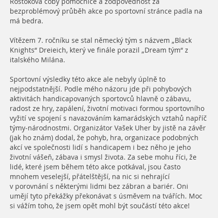
Roštoková coby pomocnice a zodpovědnost za
bezproblémový průběh akce po sportovní stránce padla na
má bedra.
Vítězem 7. ročníku se stal německý tým s názvem „Black
Knights“ Dreieich, který ve finále porazil „Dream tým“ z
italského Milána.
Sportovní výsledky této akce ale nebyly úplně to
nejpodstatnější. Podle mého názoru jde při pohybových
aktivitách handicapovaných sportovců hlavně o zábavu,
radost ze hry, zapálení, životní motivaci formou sportovního
vyžití ve spojení s navazováním kamarádských vztahů napříč
týmy-národnostmi. Organizátor Vašek Uher by jistě na závěr
(jak ho znám) dodal, že pohyb, hra, organizace podobných
akcí ve společnosti lidí s handicapem i bez něho je jeho
životní vášeň, zábava i smysl života. Za sebe mohu říci, že
lidé, které jsem během této akce potkával, jsou často
mnohem veselejší, přátelštější, na nic si nehrající
v porovnání s některými lidmi bez zábran a bariér. Oni
umějí tyto překážky překonávat s úsměvem na tvářích. Moc
si vážím toho, že jsem opět mohl být součástí této akce!