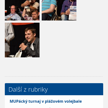
Další z rubriky
MUPácký turnaj v plážovém volejbale