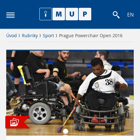
EN
Úvod
Rubriky
Sport
Prague Powerchair Open 2016