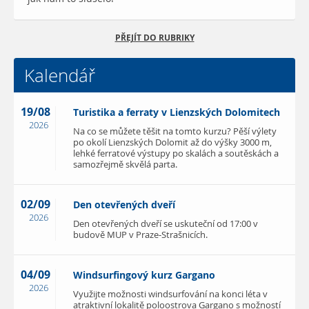
PŘEJÍT DO RUBRIKY
Kalendář
19/08
Turistika a ferraty v Lienzských Dolomitech
2026
Na co se můžete těšit na tomto kurzu? Pěší výlety
po okolí Lienzských Dolomit až do výšky 3000 m,
lehké ferratové výstupy po skalách a soutěskách a
samozřejmě skvělá parta.
02/09
Den otevřených dveří
2026
Den otevřených dveří se uskuteční od 17:00 v
budově MUP v Praze-Strašnicích.
04/09
Windsurfingový kurz Gargano
2026
Využijte možnosti windsurfování na konci léta v
atraktivní lokalitě poloostrova Gargano s možností