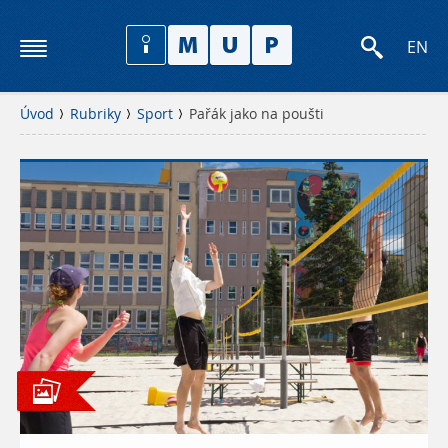
EN
Úvod
Rubriky
Sport
Pařák jako na poušti