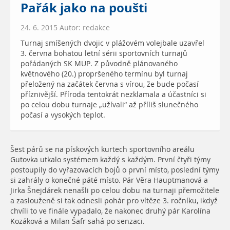
Pařák jako na poušti
24. 6. 2015 Autor: redakce
Turnaj smíšených dvojic v plážovém volejbale uzavřel
3. června bohatou letní sérii sportovních turnajů
pořádaných SK MUP. Z původně plánovaného
květnového (20.) propršeného termínu byl turnaj
přeložený na začátek června s vírou, že bude počasí
příznivější. Příroda tentokrát nezklamala a účastníci si
po celou dobu turnaje „užívali“ až příliš slunečného
počasí a vysokých teplot.
Šest párů se na pískových kurtech sportovního areálu
Gutovka utkalo systémem každý s každým. První čtyři týmy
postoupily do vyřazovacích bojů o první místo, poslední týmy
si zahrály o konečné páté místo. Pár Věra Hauptmanová a
Jirka Šnejdárek nenašli po celou dobu na turnaji přemožitele
a zaslouženě si tak odnesli pohár pro vítěze 3. ročníku, ikdyž
chvíli to ve finále vypadalo, že nakonec druhý pár Karolína
Kozáková a Milan Šafr sahá po senzaci.