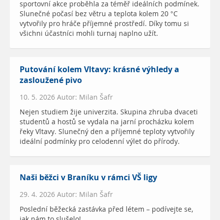
sportovní akce proběhla za téměř ideálních podmínek.
Slunečné počasí bez větru a teplota kolem 20 °C
vytvořily pro hráče příjemné prostředí. Díky tomu si
všichni účastníci mohli turnaj naplno užít.
Putování kolem Vltavy: krásné výhledy a
zasloužené pivo
10. 5. 2026 Autor: Milan Šafr
Nejen studiem žije univerzita. Skupina zhruba dvaceti
studentů a hostů se vydala na jarní procházku kolem
řeky Vltavy. Slunečný den a příjemné teploty vytvořily
ideální podmínky pro celodenní výlet do přírody.
Naši běžci v Braníku v rámci VŠ ligy
29. 4. 2026 Autor: Milan Šafr
Poslední běžecká zastávka před létem – podívejte se,
jak nám to slušelo!