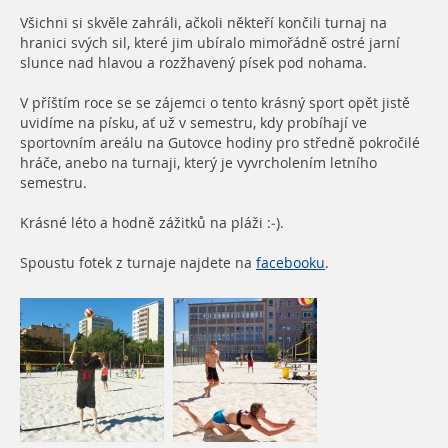
Všichni si skvěle zahráli, ačkoli někteří končili turnaj na
hranici svých sil, které jim ubíralo mimořádně ostré jarní
slunce nad hlavou a rozžhavený písek pod nohama.
V příštím roce se se zájemci o tento krásný sport opět jistě
uvidíme na písku, ať už v semestru, kdy probíhají ve
sportovním areálu na Gutovce hodiny pro středně pokročilé
hráče, anebo na turnaji, který je vyvrcholením letního
semestru.
Krásné léto a hodně zážitků na pláži :-).
Spoustu fotek z turnaje najdete na
facebooku
.