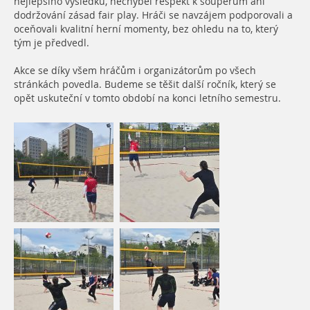
nejlepšího výsledku, nechyběl respekt k soupeřům ani
dodržování zásad fair play. Hráči se navzájem podporovali a
oceňovali kvalitní herní momenty, bez ohledu na to, který
tým je předvedl.
Akce se díky všem hráčům i organizátorům po všech
stránkách povedla. Budeme se těšit další ročník, který se
opět uskuteční v tomto období na konci letního semestru.