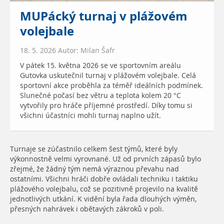
MUPácký turnaj v plážovém
volejbale
18. 5. 2026 Autor: Milan Šafr
V pátek 15. května 2026 se ve sportovním areálu
Gutovka uskutečnil turnaj v plážovém volejbale. Celá
sportovní akce proběhla za téměř ideálních podmínek.
Slunečné počasí bez větru a teplota kolem 20 °C
vytvořily pro hráče příjemné prostředí. Díky tomu si
všichni účastníci mohli turnaj naplno užít.
Turnaje se zúčastnilo celkem šest týmů, které byly
výkonnostně velmi vyrovnané. Už od prvních zápasů bylo
zřejmé, že žádný tým nemá výraznou převahu nad
ostatními. Všichni hráči dobře ovládali techniku i taktiku
plážového volejbalu, což se pozitivně projevilo na kvalitě
jednotlivých utkání. K vidění byla řada dlouhých výměn,
přesných nahrávek i obětavých zákroků v poli.