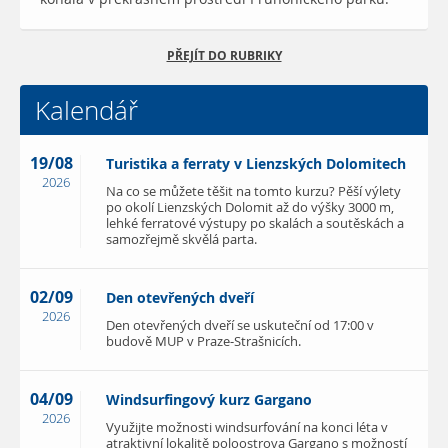
PŘEJÍT DO RUBRIKY
Kalendář
19/08
Turistika a ferraty v Lienzských Dolomitech
2026
Na co se můžete těšit na tomto kurzu? Pěší výlety
po okolí Lienzských Dolomit až do výšky 3000 m,
lehké ferratové výstupy po skalách a soutěskách a
samozřejmě skvělá parta.
02/09
Den otevřených dveří
2026
Den otevřených dveří se uskuteční od 17:00 v
budově MUP v Praze-Strašnicích.
04/09
Windsurfingový kurz Gargano
2026
Využijte možnosti windsurfování na konci léta v
atraktivní lokalitě poloostrova Gargano s možností