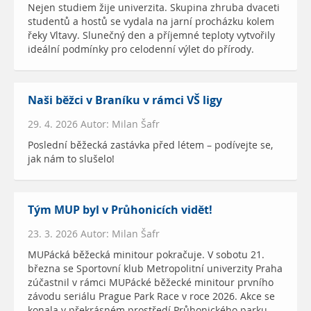
Nejen studiem žije univerzita. Skupina zhruba dvaceti
studentů a hostů se vydala na jarní procházku kolem
řeky Vltavy. Slunečný den a příjemné teploty vytvořily
ideální podmínky pro celodenní výlet do přírody.
Naši běžci v Braníku v rámci VŠ ligy
29. 4. 2026 Autor: Milan Šafr
Poslední běžecká zastávka před létem – podívejte se,
jak nám to slušelo!
Tým MUP byl v Průhonicích vidět!
23. 3. 2026 Autor: Milan Šafr
MUPácká běžecká minitour pokračuje. V sobotu 21.
března se Sportovní klub Metropolitní univerzity Praha
zúčastnil v rámci MUPácké běžecké minitour prvního
závodu seriálu Prague Park Race v roce 2026. Akce se
konala v překrásném prostředí Průhonického parku.