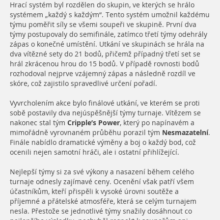
Hrací systém byl rozdělen do skupin, ve kterých se hrálo
systémem „každý s každým“. Tento systém umožnil každému
týmu poměřit síly se všemi soupeři ve skupině. První dva
týmy postupovaly do semifinále, zatímco třetí týmy odehrály
zápas o konečné umístění. Utkání ve skupinách se hrála na
dva vítězné sety do 21 bodů, přičemž případný třetí set se
hrál zkrácenou hrou do 15 bodů. V případě rovnosti bodů
rozhodoval nejprve vzájemný zápas a následně rozdíl ve
skóre, což zajistilo spravedlivé určení pořadí.
Vyvrcholením akce bylo finálové utkání, ve kterém se proti
sobě postavily dva nejúspěšnější týmy turnaje. Vítězem se
nakonec stal tým
Cripple’s Power
, který po napínavém a
mimořádně vyrovnaném průběhu porazil tým
Nesmazatelní
.
Finále nabídlo dramatické výměny a boj o každý bod, což
ocenili nejen samotní hráči, ale i ostatní přihlížející.
Nejlepší týmy si za své výkony a nasazení během celého
turnaje odnesly zajímavé ceny. Ocenění však patří všem
účastníkům, kteří přispěli k vysoké úrovni soutěže a
příjemné a přátelské atmosféře, která se celým turnajem
nesla. Přestože se jednotlivé týmy snažily dosáhnout co