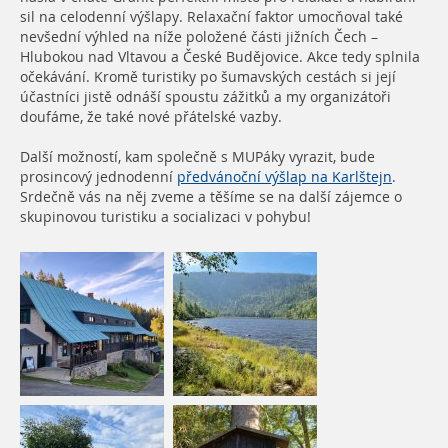
sil na celodenní výšlapy. Relaxační faktor umocňoval také
nevšední výhled na níže položené části jižních Čech –
Hlubokou nad Vltavou a České Budějovice. Akce tedy splnila
očekávání. Kromě turistiky po šumavských cestách si její
účastníci jistě odnáší spoustu zážitků a my organizátoři
doufáme, že také nové přátelské vazby.
Další možností, kam společně s MUPáky vyrazit, bude
prosincový jednodenní
předvánoční výšlap na Karlštejn
.
Srdečně vás na něj zveme a těšíme se na další zájemce o
skupinovou turistiku a socializaci v pohybu!