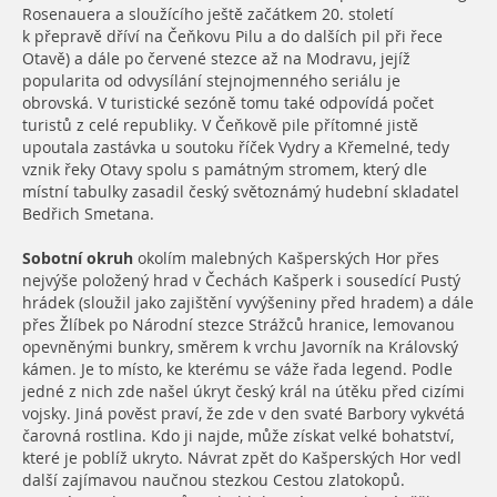
Rosenauera a sloužícího ještě začátkem 20. století
k přepravě dříví na Čeňkovu Pilu a do dalších pil při řece
Otavě) a dále po červené stezce až na Modravu, jejíž
popularita od odvysílání stejnojmenného seriálu je
obrovská. V turistické sezóně tomu také odpovídá počet
turistů z celé republiky. V Čeňkově pile přítomné jistě
upoutala zastávka u soutoku říček Vydry a Křemelné, tedy
vznik řeky Otavy spolu s památným stromem, který dle
místní tabulky zasadil český světoznámý hudební skladatel
Bedřich Smetana.
Sobotní okruh
okolím malebných Kašperských Hor přes
nejvýše položený hrad v Čechách Kašperk i sousedící Pustý
hrádek (sloužil jako zajištění vyvýšeniny před hradem) a dále
přes Žlíbek po Národní stezce Strážců hranice, lemovanou
opevněnými bunkry, směrem k vrchu Javorník na Královský
kámen. Je to místo, ke kterému se váže řada legend. Podle
jedné z nich zde našel úkryt český král na útěku před cizími
vojsky. Jiná pověst praví, že zde v den svaté Barbory vykvétá
čarovná rostlina. Kdo ji najde, může získat velké bohatství,
které je poblíž ukryto. Návrat zpět do Kašperských Hor vedl
další zajímavou naučnou stezkou Cestou zlatokopů.