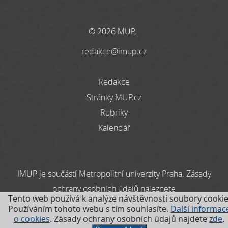
© 2026 MUP,
redakce@imup.cz
Redakce
Stránky MUP.cz
Rubriky
Kalendář
IMUP je součástí Metropolitní univerzity Praha. Zásady
ochrany osobních údajů naleznete
Tento web používá k analýze návštěvnosti soubory cookie
zde
Používáním tohoto webu s tím souhlasíte.
Další informac
o cookies
. Zásady ochrany osobních údajů najdete
zde
.
.