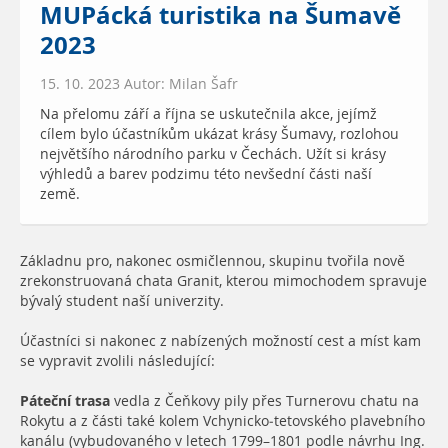
MUPácká turistika na Šumavě
2023
15. 10. 2023 Autor: Milan Šafr
Na přelomu září a října se uskutečnila akce, jejímž
cílem bylo účastníkům ukázat krásy Šumavy, rozlohou
největšího národního parku v Čechách. Užít si krásy
výhledů a barev podzimu této nevšední části naší
země.
Základnu pro, nakonec osmičlennou, skupinu tvořila nově
zrekonstruovaná chata Granit, kterou mimochodem spravuje
bývalý student naší univerzity.
Účastníci si nakonec z nabízených možností cest a míst kam
se vypravit zvolili následující:
Páteční trasa
vedla z Čeňkovy pily přes Turnerovu chatu na
Rokytu a z části také kolem Vchynicko-tetovského plavebního
kanálu (vybudovaného v letech 1799–1801 podle návrhu Ing.