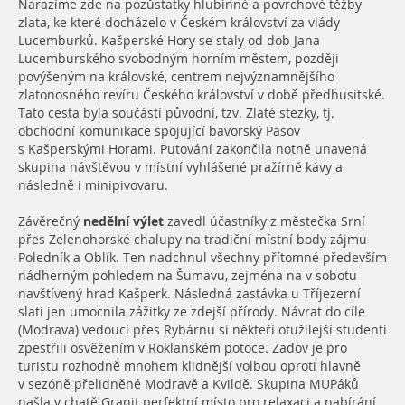
Narazíme zde na pozůstatky hlubinné a povrchové těžby
zlata, ke které docházelo v Českém království za vlády
Lucemburků. Kašperské Hory se staly od dob Jana
Lucemburského svobodným horním městem, později
povýšeným na královské, centrem nejvýznamnějšího
zlatonosného revíru Českého království v době předhusitské.
Tato cesta byla součástí původní, tzv. Zlaté stezky, tj.
obchodní komunikace spojující bavorský Pasov
s Kašperskými Horami. Putování zakončila notně unavená
skupina návštěvou v místní vyhlášené pražírně kávy a
následně i minipivovaru.
Závěrečný
nedělní výlet
zavedl účastníky z městečka Srní
přes Zelenohorské chalupy na tradiční místní body zájmu
Poledník a Oblík. Ten nadchnul všechny přítomné především
nádherným pohledem na Šumavu, zejména na v sobotu
navštívený hrad Kašperk. Následná zastávka u Tříjezerní
slati jen umocnila zážitky ze zdejší přírody. Návrat do cíle
(Modrava) vedoucí přes Rybárnu si někteří otužilejší studenti
zpestřili osvěžením v Roklanském potoce. Zadov je pro
turistu rozhodně mnohem klidnější volbou oproti hlavně
v sezóně přelidněné Modravě a Kvildě. Skupina MUPáků
našla v chatě Granit perfektní místo pro relaxaci a nabírání