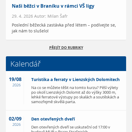
Naši běžci v Braníku v rámci VŠ ligy
29. 4. 2026 Autor: Milan Šafr
Poslední běžecká zastávka před létem – podívejte se,
jak nám to slušelo!
PŘEJÍT DO RUBRIKY
Kalendář
19/08
Turistika a ferraty v Lienzských Dolomitech
2026
Na co se můžete těšit na tomto kurzu? Pěší výlety
po okolí Lienzských Dolomit až do výšky 3000 m,
lehké ferratové výstupy po skalách a soutěskách a
samozřejmě skvělá parta.
02/09
Den otevřených dveří
2026
Den otevřených dveří se uskuteční od 17:00 v
budově MUP v Praze-Strašnicích.