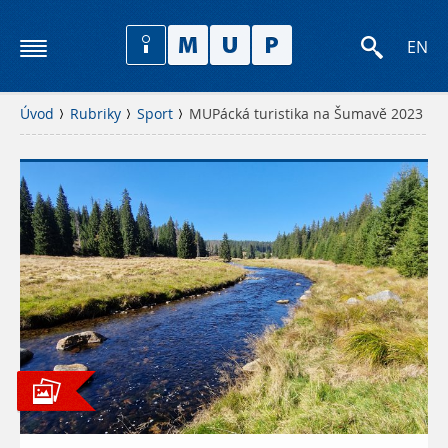
EN
Úvod
Rubriky
Sport
MUPácká turistika na Šumavě 2023