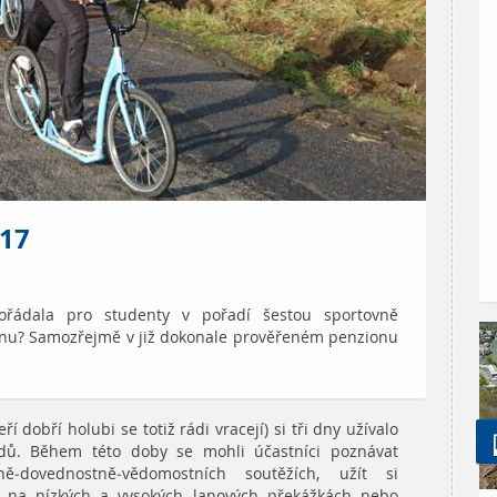
17
pořádala pro studenty v pořadí šestou sportovně
dnu? Samozřejmě v již dokonale prověřeném penzionu
í dobří holubi se totiž rádi vracejí) si tři dny užívalo
ádů. Během této doby se mohli účastníci poznávat
ě-dovednostně-vědomostních soutěžích, užít si
u na nízkých a vysokých lanových překážkách nebo