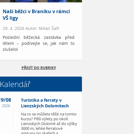
Naši běžci v Braníku v rámci
VŠ ligy
29. 4. 2026 Autor: Milan Šafr
Poslední běžecká zastávka před
létem – podívejte se, jak nám to
slušelo!
PŘEJÍT DO RUBRIKY
Kalendář
19/08
Turistika a ferraty v
2026
Lienzských Dolomitech
Na co se můžete těšit na tomto
kurzu? Pěší výlety po okolí
Lienzských Dolomit až do výšky
3000 m, lehké ferratové
výstupy po skalách a