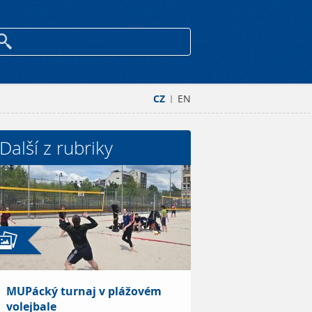
CZ
EN
|
Další z rubriky
MUPácký turnaj v plážovém
volejbale