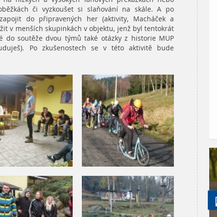
loběžkách či vyzkoušet si slaňování na skále. A po
zapojit do připravených her (aktivity, Macháček a
žit v menších skupinkách v objektu, jenž byl tentokrát
né do soutěže dvou týmů také otázky z historie MUP
uduješ). Po zkušenostech se v této aktivitě bude