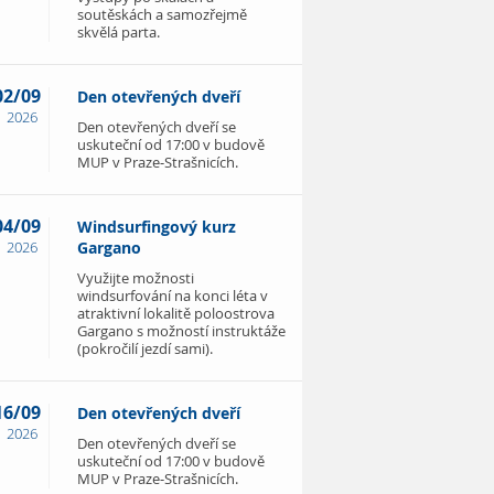
soutěskách a samozřejmě
skvělá parta.
02/09
Den otevřených dveří
2026
Den otevřených dveří se
uskuteční od 17:00 v budově
MUP v Praze-Strašnicích.
04/09
Windsurfingový kurz
2026
Gargano
Využijte možnosti
windsurfování na konci léta v
atraktivní lokalitě poloostrova
Gargano s možností instruktáže
(pokročilí jezdí sami).
16/09
Den otevřených dveří
2026
Den otevřených dveří se
uskuteční od 17:00 v budově
MUP v Praze-Strašnicích.