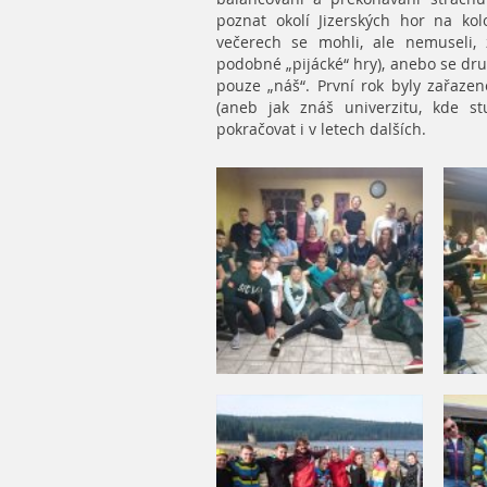
poznat okolí Jizerských hor na ko
večerech se mohli, ale nemuseli, 
podobné „pijácké“ hry), anebo se dru
pouze „náš“. První rok byly zařaze
(aneb jak znáš univerzitu, kde st
pokračovat i v letech dalších.