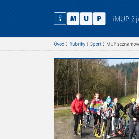
iMUP žij
Úvod
Rubriky
Sport
MUP seznamová