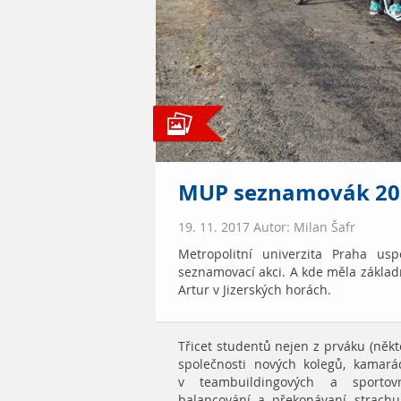
MUP seznamovák 20
19. 11. 2017 Autor: Milan Šafr
Metropolitní univerzita Praha us
seznamovací akci. A kde měla zákla
Artur v Jizerských horách.
Třicet studentů nejen z prváku (někteř
společnosti nových kolegů, kamar
v teambuildingových a sportovn
balancování a překonávaní strach