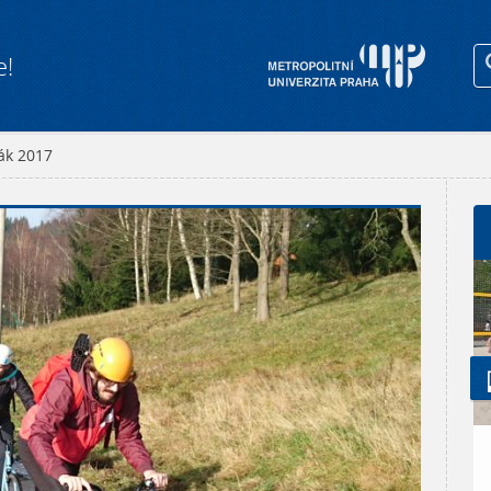
e!
k 2017