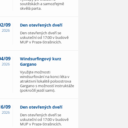
soutěskách a samozřejmě
skvělá parta.
02/09
Den otevřených dveří
2026
Den otevřených dveří se
uskuteční od 17:00 v budově
MUP v Praze-Strašnicích.
04/09
Windsurfingový kurz
2026
Gargano
Využijte možnosti
windsurfování na konci léta v
atraktivní lokalitě poloostrova
Gargano s možností instruktáže
(pokročilí jezdí sami).
16/09
Den otevřených dveří
2026
Den otevřených dveří se
uskuteční od 17:00 v budově
MUP v Praze-Strašnicích.