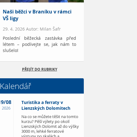
Naši běžci v Braníku v rámci
VŠ ligy
29. 4. 2026 Autor: Milan Šafr
Poslední běžecká zastávka před
létem – podívejte se, jak nám to
slušelo!
PŘEJÍT DO RUBRIKY
Kalendář
19/08
Turistika a ferraty v
2026
Lienzských Dolomitech
Na co se můžete těšit na tomto
kurzu? Pěší výlety po okolí
Lienzských Dolomit až do výšky
3000 m, lehké ferratové
výstupy po skalách a