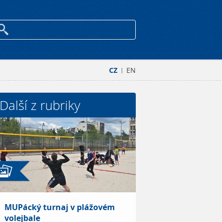
CZ
EN
|
Další z rubriky
MUPácký turnaj v plážovém
volejbale