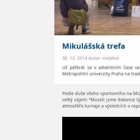
Mikulášská trefa
30. 12. 2014 Autor: redakce
Už pětkrát se v adventním čase se
Metropolitní univerzity Praha na trad
Podle duše všeho sportovního na MUP
velký zájem: “Museli jsme dokonce tý
atmosféře turnaje a výsledcích v repo