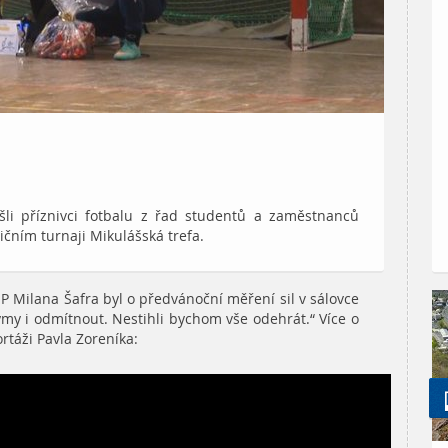
šli příznivci fotbalu z řad studentů a zaměstnanců
ičním turnaji Mikulášská trefa.
 Milana Šafra byl o předvánoční měření sil v sálovce
my i odmítnout. Nestihli bychom vše odehrát.“ Více o
rtáži Pavla Zoreníka: