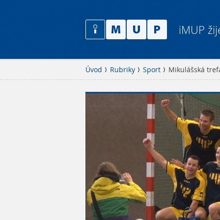
iMUP žij
Úvod
Rubriky
Sport
Mikulášská tref