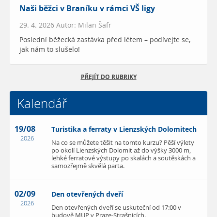
Naši běžci v Braníku v rámci VŠ ligy
29. 4. 2026 Autor: Milan Šafr
Poslední běžecká zastávka před létem – podívejte se,
jak nám to slušelo!
PŘEJÍT DO RUBRIKY
Kalendář
19/08
Turistika a ferraty v Lienzských Dolomitech
2026
Na co se můžete těšit na tomto kurzu? Pěší výlety
po okolí Lienzských Dolomit až do výšky 3000 m,
lehké ferratové výstupy po skalách a soutěskách a
samozřejmě skvělá parta.
02/09
Den otevřených dveří
2026
Den otevřených dveří se uskuteční od 17:00 v
budově MUP v Praze-Strašnicích.