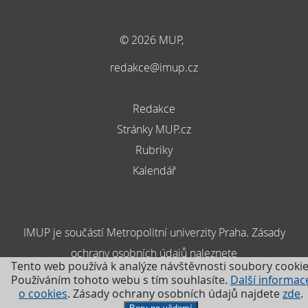
© 2026 MUP,
redakce@imup.cz
Redakce
Stránky MUP.cz
Rubriky
Kalendář
IMUP je součástí Metropolitní univerzity Praha. Zásady
ochrany osobních údajů naleznete
Tento web používá k analýze návštěvnosti soubory cookie
zde
Používáním tohoto webu s tím souhlasíte.
Další informac
o cookies
. Zásady ochrany osobních údajů najdete
zde
.
.