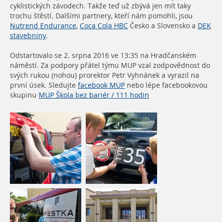
cyklistických závodech. Takže teď už zbývá jen mít taky
trochu štěstí. Dalšími partnery, kteří nám pomohli, jsou
Nutrend Endurance
,
Coca Cola HBC
Česko a Slovensko a
DEK
stavebniny
.
Odstartovalo se 2. srpna 2016
ve 13:35
na Hradčanském
náměstí. Za podpory přátel týmu MUP vzal zodpovědnost do
svých rukou (nohou) prorektor Petr Vyhnánek a vyrazil na
první úsek. Sledujte
facebook MUP
nebo lépe facebookovou
skupinu
MUP Škola bez bariér / 111 hodin