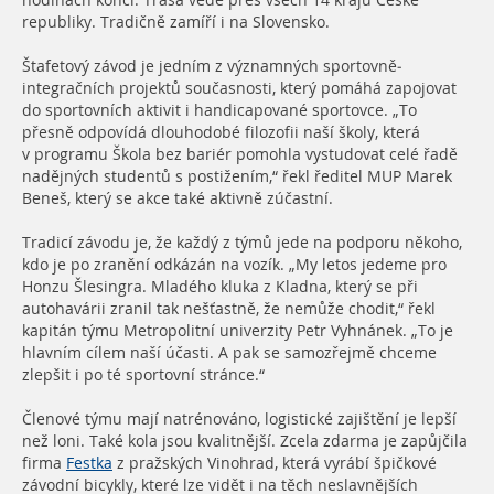
hodinách končí. Trasa vede přes všech 14 krajů České
republiky. Tradičně zamíří i na Slovensko.
Štafetový závod je jedním z významných sportovně-
integračních projektů současnosti, který pomáhá zapojovat
do sportovních aktivit i handicapované sportovce. „To
přesně odpovídá dlouhodobé filozofii naší školy, která
v programu Škola bez bariér pomohla vystudovat celé řadě
nadějných studentů s postižením,“ řekl ředitel MUP Marek
Beneš, který se akce také aktivně zúčastní.
Tradicí závodu je, že každý z týmů jede na podporu někoho,
kdo je po zranění odkázán na vozík. „My letos jedeme pro
Honzu Šlesingra. Mladého kluka z Kladna, který se při
autohavárii zranil tak nešťastně, že nemůže chodit,“ řekl
kapitán týmu Metropolitní univerzity Petr Vyhnánek. „To je
hlavním cílem naší účasti. A pak se samozřejmě chceme
zlepšit i po té sportovní stránce.“
Členové týmu mají natrénováno, logistické zajištění je lepší
než loni. Také kola jsou kvalitnější. Zcela zdarma je zapůjčila
firma
Festka
z pražských Vinohrad, která vyrábí špičkové
závodní bicykly, které lze vidět i na těch neslavnějších