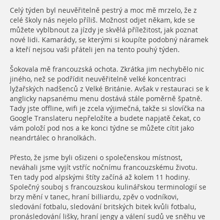
Celý týden byl neuvěřitelně pestrý a moc mě mrzelo, že z
celé školy nás nejelo příliš. Možnost odjet někam, kde se
můžete vyblbnout za jízdy je skvělá příležitost, jak poznat
nové lidi. Kamarády, se kterými si koupíte podobný náramek
a kteří nejsou vaši přáteli jen na tento pouhý týden.
Šokovala mě francouzská ochota. Zkrátka jim nechybělo nic
jiného, než se podřídit neuvěřitelně velké koncentraci
lyžařských nadšenců z Velké Británie. Avšak v restauraci se k
anglicky napsanému menu dostává stále poměrně špatně.
Tady jste offline, wifi je zcela výjimečná, takže si slovíčka na
Google Translateru nepřeložíte a budete napjatě čekat, co
vám položí pod nos a ke konci týdne se můžete cítit jako
neandrtálec o hranolkách.
Přesto, že jsme byli ošizeni o společenskou místnost,
neváhali jsme vyjít vstříc nočnímu francouzskému životu.
Ten tady pod alpskými štíty začíná až kolem 11 hodiny.
Společný souboj s francouzskou kulinářskou terminologií se
brzy mění v tanec, hraní billiardu, zpěv o vodníkovi,
sledování fotbalu, sledování britských bitek kvůli fotbalu,
pronásledování lišky, hraní jengy a válení sudů ve sněhu ve