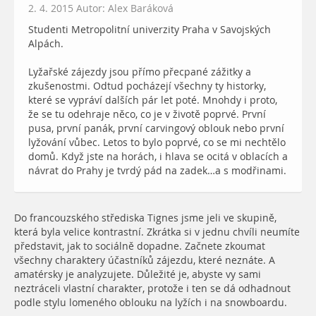
2. 4. 2015 Autor: Alex Baráková
Studenti Metropolitní univerzity Praha v Savojských
Alpách.
Lyžařské zájezdy jsou přímo přecpané zážitky a
zkušenostmi. Odtud pocházejí všechny ty historky,
které se vypráví dalších pár let poté. Mnohdy i proto,
že se tu odehraje něco, co je v životě poprvé. První
pusa, první panák, první carvingový oblouk nebo první
lyžování vůbec. Letos to bylo poprvé, co se mi nechtělo
domů. Když jste na horách, i hlava se ocitá v oblacích a
návrat do Prahy je tvrdý pád na zadek…a s modřinami.
Do francouzského střediska Tignes jsme jeli ve skupině,
která byla velice kontrastní. Zkrátka si v jednu chvíli neumíte
představit, jak to sociálně dopadne. Začnete zkoumat
všechny charaktery účastníků zájezdu, které neznáte. A
amatérsky je analyzujete. Důležité je, abyste vy sami
neztráceli vlastní charakter, protože i ten se dá odhadnout
podle stylu lomeného oblouku na lyžích i na snowboardu.