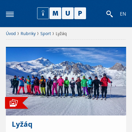
EN
Úvod
Rubriky
Sport
Lyžáq
Lyžáq