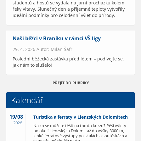
studentů a hostů se vydala na jarní procházku kolem
řeky Vltavy. Slunečný den a příjemné teploty vytvořily
ideální podmínky pro celodenní výlet do přírody.
Naši běžci v Braníku v rámci VŠ ligy
29. 4. 2026 Autor: Milan Šafr
Poslední běžecká zastávka před létem – podívejte se,
jak nám to slušelo!
PŘEJÍT DO RUBRIKY
Kalendář
19/08
Turistika a ferraty v Lienzských Dolomitech
2026
Na co se můžete těšit na tomto kurzu? Pěší výlety
po okolí Lienzských Dolomit až do výšky 3000 m,
lehké ferratové výstupy po skalách a soutěskách a
samozřejmě skvělá parta.